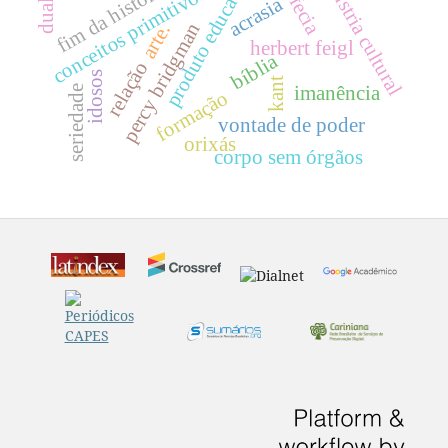
produto educacional
indústria cultural
profecia
fim da história
conceitos primitivos.
acrasia
percy bridgman
arte.
herbert feigl
bíblia
relação
idosos
kant
imanência
seriedade
formação
vontade de poder
orixás
corpo sem órgãos