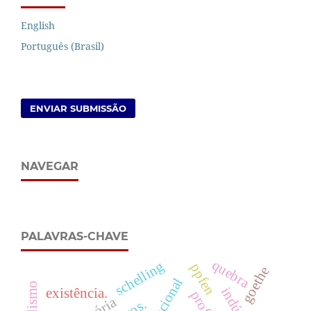
English
Português (Brasil)
ENVIAR SUBMISSÃO
NAVEGAR
PALAVRAS-CHAVE
quebra
schelling
ppfen
goethe
dualismo
existência.