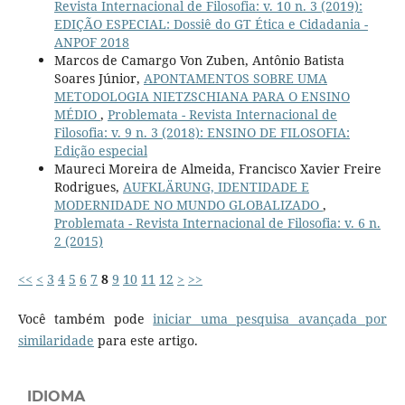
Revista Internacional de Filosofia: v. 10 n. 3 (2019):
EDIÇÃO ESPECIAL: Dossiê do GT Ética e Cidadania -
ANPOF 2018
Marcos de Camargo Von Zuben, Antônio Batista
Soares Júnior,
APONTAMENTOS SOBRE UMA
METODOLOGIA NIETZSCHIANA PARA O ENSINO
MÉDIO
,
Problemata - Revista Internacional de
Filosofia: v. 9 n. 3 (2018): ENSINO DE FILOSOFIA:
Edição especial
Maureci Moreira de Almeida, Francisco Xavier Freire
Rodrigues,
AUFKLÄRUNG, IDENTIDADE E
MODERNIDADE NO MUNDO GLOBALIZADO
,
Problemata - Revista Internacional de Filosofia: v. 6 n.
2 (2015)
<<
<
3
4
5
6
7
8
9
10
11
12
>
>>
Você também pode
iniciar uma pesquisa avançada por
similaridade
para este artigo.
IDIOMA