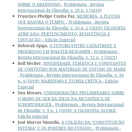
SOBRE O ABANDONO
,
Problemata - Revista
Internacional de Filosofia: v. 10 n. 1 (2019)
Francisco Phelipe Cunha Paz,
MEMORÍA, A FLECHA
QUE RASURA O TEMPO:
,
Problemata - Revista
Internacional de Filosofia: v. 10 n. 2 (2019): FILOSOFIA
AFRICANA: PERTENCIMENTO, RESISTÊNCIA E
EDUCAÇÃO – Edição Especial
Deborah Spiga,
O FUTURO ENTRE CATÁSTROFE E
PROGRESSO EM WALTER BENJAMIN
,
Problemata -
Revista Internacional de Filosofia: v. 12 n. 1 (2021)
Rolf Hecker,
DIVERSIDADE TEMÁTICA E CONSTANTES
DE CONTEÚDO NOS MATERIAIS DE ESTUDO DE MARX
,
Problemata - Revista Internacional de Filosofia: v. 10
n. 4 (2019): MARXISMO E TEORIA CRÍTICA - Edição
Especial
Dax Moraes,
CONSIDERAÇÕES PRELIMINARES SOBRE
O MODO DE SER DA IDEIA NA METAFÍSICA DE
SCHOPENHAUER
,
Problemata - Revista Internacional
de Filosofia: v. 9 n. 1 (2018): A FILOSOFIA ALEMÃ:
Edição especial
José Marcos Vanzella,
A COLISÃO DA “CONSTITUIÇÃO
INTEIRA” E OS PODERES DO ESTADO:
,
Problemata -