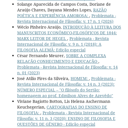
Solange Aparecida de Campos Costa, Doriane de
Araújo Chaves, Dayana Mendes Lopes,
RAZÃO
POÉTICA E EXPERIÊNCIA AMOROSA:
,
Problemata -
Revista Internacional de Filosofia: v. 17 n. 1 (2026)
Wécio Pinheiro Araújo,
INTRODUÇÃO À LEITURA DOS
MANUSCRITOS ECONÔMICO-FILOSÓFICOS DE 1844:
MARX LEITOR DE HEGEL
,
Problemata - Revista
Internacional de Filosofia: v. 9 n. 1 (2018): A
FILOSOFIA ALEMÃ: Edição especial
César Fernando Meurer,
SOBRE A COMPLEXA
RELAÇÃO CONHECIMENTO E EDUCAÇÃO
,
Problemata - Revista Internacional de Filosofia: v. 14
n. 01 (2023)
José Atílio Pires da Silveira,
HOMEM:
,
Problemata -
Revista Internacional de Filosofia: v. 14 n. 3 (2023):
NÚMERO ESPECIAL – "O filósofo do Sertão:
homenagem ao prof. Edmilson Alves de Azevêdo"
Viviane Bagiotto Botton, Lis Helena Aschermann
Keuchegerian,
CARTOGRAFIAS DO ENSINO DE
FILOSOFIA:
,
Problemata - Revista Internacional de
Filosofia: v. 11 n. 3 (2020): ENSINO DE FILOSOFIA E
QUESTÕES DE GÊNERO - Edição especial