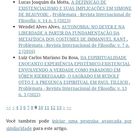
Lucas Joaquim da Motta,
A DEFINIÇÃO DE
EXISTENCIALISMO E SUAS IMPLICAÇÕES EM SIMONE
DE BEAUVOIR:
,
Problemata - Revista Internacional de
Filosofia: v. 14 n. 5 (2023)
Wendel Alves Alves,
AUTONOMIA: NO DEVER E NA
LIBERDADE A PARTIR DA FUNDAMENTAÇÃO DA
METAFÍSICA DOS COSTUMES DE IMMANUEL KANT
,
Problemata - Revista Internacional de Filosofia: v. 7 n.
2 (2016)
Luiz Carlos Mariano Da Rosa,
DA ESPIRITUALIDADE
ENQUANTO EXPERIÊNCIA EPISTÊMICO-EXISTENCIAL
ENVOLVENDO A VERDADE COMO PARADOXO EM
SÖREN KIERKEGAARD, O SAGRADO EM RUDOLF
OTTO E A PRESENÇA ESPIRITUAL EM PAUL TILLICH
,
Problemata - Revista Internacional de Filosofia: v. 13
n. 3 (2022)
<<
<
4
5
6
7
8
9
10
11
12
13
>
>>
Você também pode
iniciar uma pesquisa avançada por
similaridade
para este artigo.