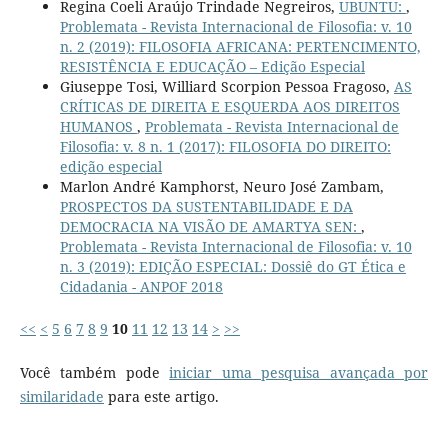
Regina Coeli Araújo Trindade Negreiros,
UBUNTU:
,
Problemata - Revista Internacional de Filosofia: v. 10
n. 2 (2019): FILOSOFIA AFRICANA: PERTENCIMENTO,
RESISTÊNCIA E EDUCAÇÃO – Edição Especial
Giuseppe Tosi, Williard Scorpion Pessoa Fragoso,
AS
CRÍTICAS DE DIREITA E ESQUERDA AOS DIREITOS
HUMANOS
,
Problemata - Revista Internacional de
Filosofia: v. 8 n. 1 (2017): FILOSOFIA DO DIREITO:
edição especial
Marlon André Kamphorst, Neuro José Zambam,
PROSPECTOS DA SUSTENTABILIDADE E DA
DEMOCRACIA NA VISÃO DE AMARTYA SEN:
,
Problemata - Revista Internacional de Filosofia: v. 10
n. 3 (2019): EDIÇÃO ESPECIAL: Dossiê do GT Ética e
Cidadania - ANPOF 2018
<<
<
5
6
7
8
9
10
11
12
13
14
>
>>
Você também pode
iniciar uma pesquisa avançada por
similaridade
para este artigo.