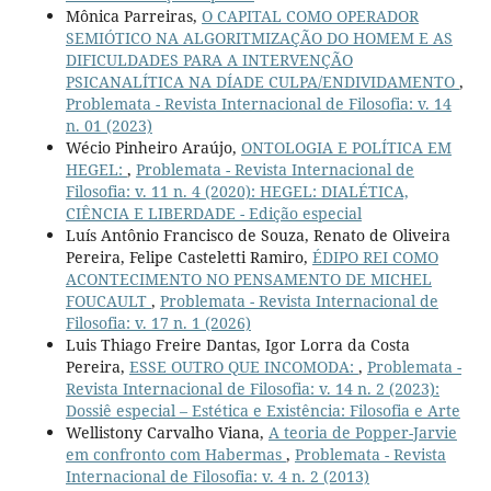
Mônica Parreiras,
O CAPITAL COMO OPERADOR
SEMIÓTICO NA ALGORITMIZAÇÃO DO HOMEM E AS
DIFICULDADES PARA A INTERVENÇÃO
PSICANALÍTICA NA DÍADE CULPA/ENDIVIDAMENTO
,
Problemata - Revista Internacional de Filosofia: v. 14
n. 01 (2023)
Wécio Pinheiro Araújo,
ONTOLOGIA E POLÍTICA EM
HEGEL:
,
Problemata - Revista Internacional de
Filosofia: v. 11 n. 4 (2020): HEGEL: DIALÉTICA,
CIÊNCIA E LIBERDADE - Edição especial
Luís Antônio Francisco de Souza, Renato de Oliveira
Pereira, Felipe Casteletti Ramiro,
ÉDIPO REI COMO
ACONTECIMENTO NO PENSAMENTO DE MICHEL
FOUCAULT
,
Problemata - Revista Internacional de
Filosofia: v. 17 n. 1 (2026)
Luis Thiago Freire Dantas, Igor Lorra da Costa
Pereira,
ESSE OUTRO QUE INCOMODA:
,
Problemata -
Revista Internacional de Filosofia: v. 14 n. 2 (2023):
Dossiê especial – Estética e Existência: Filosofia e Arte
Wellistony Carvalho Viana,
A teoria de Popper-Jarvie
em confronto com Habermas
,
Problemata - Revista
Internacional de Filosofia: v. 4 n. 2 (2013)