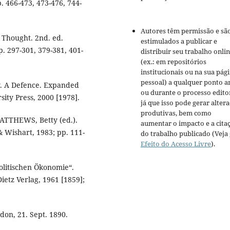
. 466-473, 473-476, 744-
Autores têm permissão e sã
 Thought. 2nd. ed.
estimulados a publicar e
p. 297-301, 379-381, 401-
distribuir seu trabalho onli
(ex.: em repositórios
institucionais ou na sua pág
pessoal) a qualquer ponto a
y. A Defence. Expanded
ou durante o processo editor
sity Press, 2000 [1978].
já que isso pode gerar alter
produtivas, bem como
 MATTHEWS, Betty (ed.).
aumentar o impacto e a cita
Wishart, 1983; pp. 111-
do trabalho publicado (Veja
Efeito do Acesso Livre
).
olitischen Ökonomie“.
etz Verlag, 1961 [1859];
don, 21. Sept. 1890.