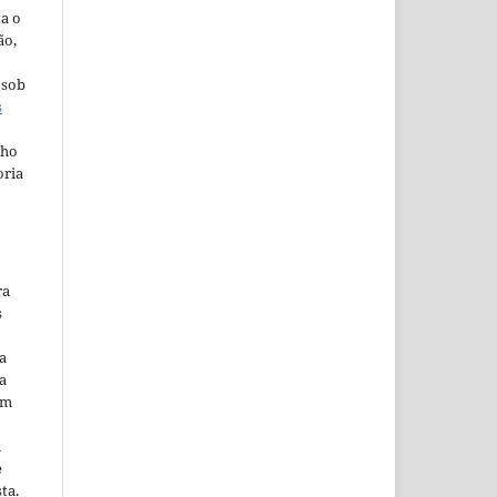
ta o
ão,
 sob
s
lho
oria
ra
s
a
a
em
m
e
ta.