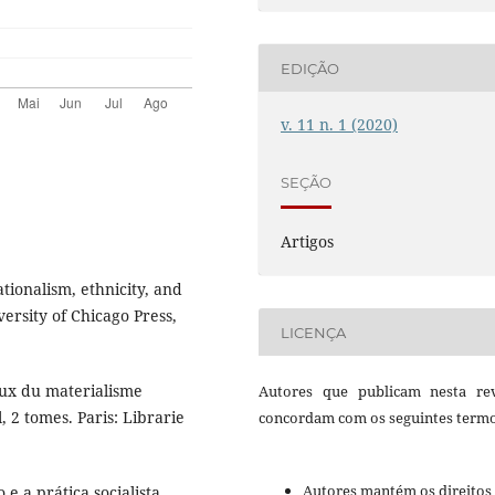
EDIÇÃO
v. 11 n. 1 (2020)
SEÇÃO
Artigos
ionalism, ethnicity, and
ersity of Chicago Press,
LICENÇA
ux du materialisme
Autores que publicam nesta rev
, 2 tomes. Paris: Librarie
concordam com os seguintes termo
Autores mantém os direitos
e a prática socialista.