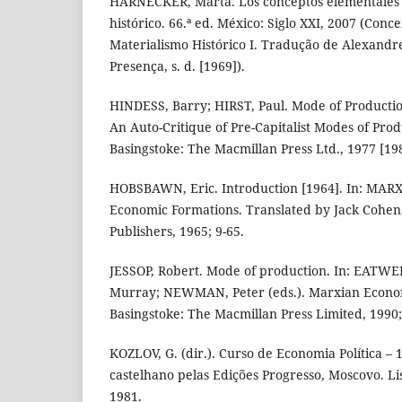
HARNECKER, Marta. Los conceptos elementales 
histórico. 66.ª ed. México: Siglo XXI, 2007 (Conc
Materialismo Histórico I. Tradução de Alexandre
Presença, s. d. [1969]).
HINDESS, Barry; HIRST, Paul. Mode of Productio
An Auto-Critique of Pre-Capitalist Modes of Pro
Basingstoke: The Macmillan Press Ltd., 1977 [19
HOBSBAWN, Eric. Introduction [1964]. In: MARX, 
Economic Formations. Translated by Jack Cohen.
Publishers, 1965; 9-65.
JESSOP, Robert. Mode of production. In: EATWE
Murray; NEWMAN, Peter (eds.). Marxian Econo
Basingstoke: The Macmillan Press Limited, 1990;
KOZLOV, G. (dir.). Curso de Economia Política –
castelhano pelas Edições Progresso, Moscovo. Li
1981.