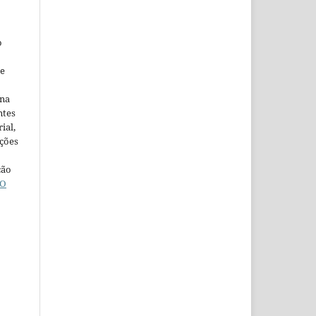
o
ne
ina
ntes
ial,
ações
ção
O