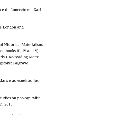
o e do Concreto em Karl
.
l. London and
f Historical Materialism:
tebooks III, IV and V).
ds.). Re-reading Marx:
ngstoke: Palgrave
arx e as Asneiras dos
udies on pre-capitalist
., 2015.