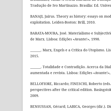
Tradução de Ivo Martinazzo. Brasília: Ed. Univer
BANAJI, Jairus. Theory as history: essays on mo
exploitation. Leiden-Boston: Brill, 2010.
BARATA-MOURA, José. Materialismo e Subjectiv
de Marx. Lisboa: Edições «Avante!», 1998.
_______. Marx, Engels e a Crítica do Utopismo. Li
2015.
_______. Totalidade e Contradição. Acerca da Dial
aumentada e revista. Lisboa: Edições «Avante!»,
BELLOFIORE, Riccardo; FINESCHI, Roberto (eds.
perspectives after the critical edition. Basingst
2009.
BENSUSSAN, Gérard; LABICA, Georges (dir.). Dic