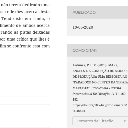
es não terem dedicado uma
as reflexões acerca desta
PUBLICADO
 Tendo isto em conta, o
ndimento de ambos acerca
19-05-2020
rando as pistas deixadas
por uma crítica que lhes é
 fim se confronte esta com
COMO CITAR
Antunes, P. F. R. (2020). MARX,
ENGELS E A CONCEÇÃO DE MODO(S
DE PRODUÇÃO:: UMA RESPOSTA AO
“PARADOXO NO CENTRO DA TEORI
MARXISTA”.
Problemata - Revista
Internacional De Filosofia
,
11
(1), 160–
182.
https://doi.org/10.7443/problemata.v1
i1.48454
Fomatos de Citação