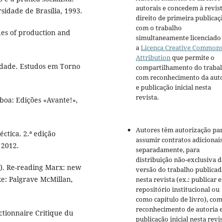
autorais e concedem à revis
sidade de Brasília, 1993.
direito de primeira publicaç
com o trabalho
des of production and
simultaneamente licenciado
a
Licença Creative Common
Attribution
que permite o
idade. Estudos em Torno
compartilhamento do traba
com reconhecimento da aut
e publicação inicial nesta
revista.
sboa: Edições «Avante!»,
Autores têm autorização pa
éctica. 2.ª edição
assumir contratos adicionai
 2012.
separadamente, para
distribuição não-exclusiva d
). Re-reading Marx: new
versão do trabalho publicad
oke: Palgrave McMillan,
nesta revista (ex.: publicar 
repositório institucional ou
como capítulo de livro), co
reconhecimento de autoria 
tionnaire Critique du
publicação inicial nesta revis