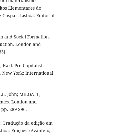
del materialismo
eitos Elementares do
 Gaspar. Lisboa: Editorial
n and Social Formation.
duction. London and
83].
Karl. Pre-Capitalist
 New York: International
LL, John; MILGATE,
mics. London and
 pp. 289-296.
 1. Tradução da edição em
sboa: Edições «Avante!»,