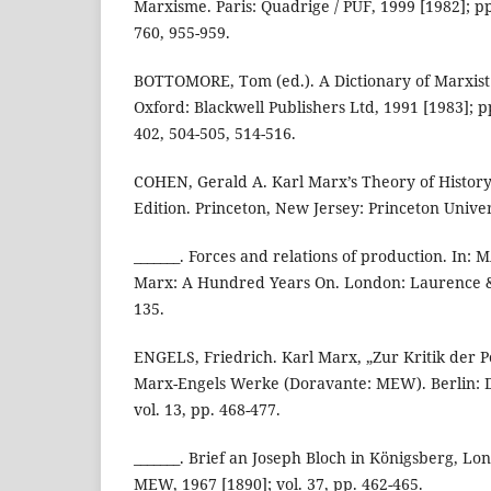
Marxisme. Paris: Quadrige / PUF, 1999 [1982]; pp
760, 955-959.
BOTTOMORE, Tom (ed.). A Dictionary of Marxist
Oxford: Blackwell Publishers Ltd, 1991 [1983]; p
402, 504-505, 514-516.
COHEN, Gerald A. Karl Marx’s Theory of Histor
Edition. Princeton, New Jersey: Princeton Univer
_______. Forces and relations of production. In:
Marx: A Hundred Years On. London: Laurence & 
135.
ENGELS, Friedrich. Karl Marx, „Zur Kritik der P
Marx-Engels Werke (Doravante: MEW). Berlin: Di
vol. 13, pp. 468-477.
_______. Brief an Joseph Bloch in Königsberg, Lon
MEW, 1967 [1890]; vol. 37, pp. 462-465.