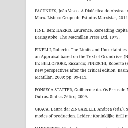
FAGUNDES, João Vasco. A Dialéctica do Abstract
Marx. Lisboa: Grupo de Estudos Marxistas, 2014
FINE, Ben; HARRIS, Laurence. Rereading Capita
Basingstoke: The Macmillan Press Ltd, 1979.
FINELLI, Roberto. The Limits and Uncertainties o
an Appraisal based on the Text of Grundrisse (No
In: BELLOFIORE, Riccardo; FINESCHI, Roberto (e
new perspectives after the critical edition. Basi
McMillan, 2009; pp. 99-111.
FONSECA-STATTER, Guilherme da. Os Erros de M
Outros. Sintra: Zéfiro, 2009.
GRACA, Laura da; ZINGARELLI, Andrea (eds.). St
modes of production. Leiden: Koninklijke Brill nv