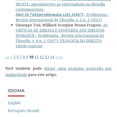
MENTE: aproximações ao externalismo na filosofia
contemporânea
[doi:10.7443/problemata.v2i1.10447]
,
Problemata -
Revista Internacional de Filosofia: v. 2 n. 1 (2011)
Giuseppe Tosi, Williard Scorpion Pessoa Fragoso,
AS
CRÍTICAS DE DIREITA E ESQUERDA AOS DIREITOS
HUMANOS
,
Problemata - Revista Internacional de
Filosofia: v. 8 n. 1 (2017): FILOSOFIA DO DIREITO:
edição especial
<<
<
5
6
7
8
9
10
11
12
13
14
>
>>
Você também pode
iniciar uma pesquisa avançada por
similaridade
para este artigo.
IDIOMA
English
Português (Brasil)