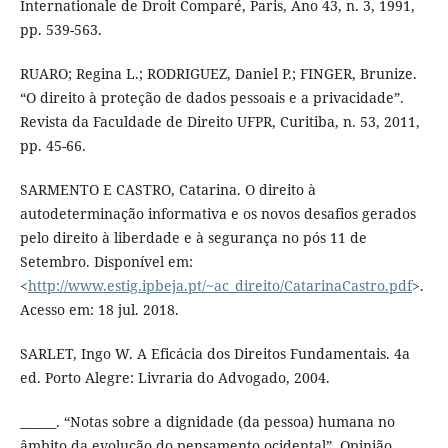
Internationale de Droit Comparé, Paris, Ano 43, n. 3, 1991,
pp. 539-563.
RUARO; Regina L.; RODRIGUEZ, Daniel P.; FINGER, Brunize.
“O direito à proteção de dados pessoais e a privacidade”.
Revista da Faculdade de Direito UFPR, Curitiba, n. 53, 2011,
pp. 45-66.
SARMENTO E CASTRO, Catarina. O direito à
autodeterminação informativa e os novos desafios gerados
pelo direito à liberdade e à segurança no pós 11 de
Setembro. Disponível em:
<
http://www.estig.ipbeja.pt/~ac_direito/CatarinaCastro.pdf
>.
Acesso em: 18 jul. 2018.
SARLET, Ingo W. A Eficácia dos Direitos Fundamentais. 4a
ed. Porto Alegre: Livraria do Advogado, 2004.
______. “Notas sobre a dignidade (da pessoa) humana no
âmbito da evolução do pensamento ocidental”. Opinião