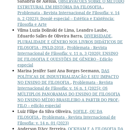
Sanábria de Aleluia,
OBSERVAÇÕES SOBRE O MÉTODO
ESTRUTURAL EM HISTÓRIA DA FILOSOFIA
,
Problemata - Revista Internacional de Filosofia: v. 14
n. 2 (2023): Dossiê especial – Estética e Existência:
Filosofia e Arte
Vilma Luzia Dolinski de Lima, Leandro Laube,
Eduardo Salles de Oliveira Barra,
DIVERSIDADE,
PLURALIDADE E GÊNERO NOS LIVROS DIDÁTICOS DE
FILOSOFIA - PNLD-2018
,
Problemata - Revista
Internacional de Filosofia: v. 11 n. 3 (2020): ENSINO
DE FILOSOFIA E QUESTÕES DE GÊNERO - Edição
especial
Marina Jenifer Sant Ana Borges Seemann,
DAS
POLÍTICAS DE INDUSTRIALIZAÇÃO E SEU IMPACTO
NO ENSINO DE FILOSOFIA
,
Problemata - Revista
Internacional de Filosofia: v. 16 n. 1 (2025): OS
MÚLTIPLOS PANORAMAS DO ENSINO DE FILOSOFIA
NO ENSINO MÉDIO BRASILEIRO A PARTIR DO PROF-
FILO – edição especial
Luiz Filipe da Silva Oliveira,
SOFILE, OU DA
FILOSOFIA
,
Problemata - Revista Internacional de
Filosofia: v. 14 n. 01 (2023)
Anderson D'Arc Ferreira,
OCKHAM E A FILOSOFIA DA