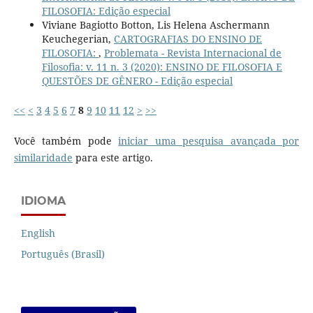
FILOSOFIA: Edição especial
Viviane Bagiotto Botton, Lis Helena Aschermann
Keuchegerian,
CARTOGRAFIAS DO ENSINO DE
FILOSOFIA:
,
Problemata - Revista Internacional de
Filosofia: v. 11 n. 3 (2020): ENSINO DE FILOSOFIA E
QUESTÕES DE GÊNERO - Edição especial
<<
<
3
4
5
6
7
8
9
10
11
12
>
>>
Você também pode
iniciar uma pesquisa avançada por
similaridade
para este artigo.
IDIOMA
English
Português (Brasil)