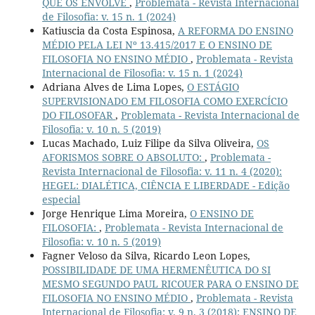
QUE OS ENVOLVE
,
Problemata - Revista Internacional
de Filosofia: v. 15 n. 1 (2024)
Katiuscia da Costa Espinosa,
A REFORMA DO ENSINO
MÉDIO PELA LEI Nº 13.415/2017 E O ENSINO DE
FILOSOFIA NO ENSINO MÉDIO
,
Problemata - Revista
Internacional de Filosofia: v. 15 n. 1 (2024)
Adriana Alves de Lima Lopes,
O ESTÁGIO
SUPERVISIONADO EM FILOSOFIA COMO EXERCÍCIO
DO FILOSOFAR
,
Problemata - Revista Internacional de
Filosofia: v. 10 n. 5 (2019)
Lucas Machado, Luiz Filipe da Silva Oliveira,
OS
AFORISMOS SOBRE O ABSOLUTO:
,
Problemata -
Revista Internacional de Filosofia: v. 11 n. 4 (2020):
HEGEL: DIALÉTICA, CIÊNCIA E LIBERDADE - Edição
especial
Jorge Henrique Lima Moreira,
O ENSINO DE
FILOSOFIA:
,
Problemata - Revista Internacional de
Filosofia: v. 10 n. 5 (2019)
Fagner Veloso da Silva, Ricardo Leon Lopes,
POSSIBILIDADE DE UMA HERMENÊUTICA DO SI
MESMO SEGUNDO PAUL RICOUER PARA O ENSINO DE
FILOSOFIA NO ENSINO MÉDIO
,
Problemata - Revista
Internacional de Filosofia: v. 9 n. 3 (2018): ENSINO DE