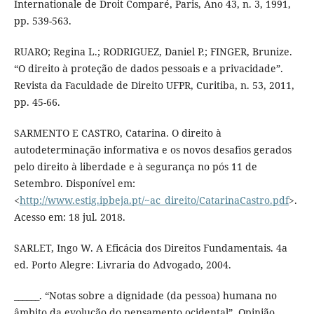
Internationale de Droit Comparé, Paris, Ano 43, n. 3, 1991,
pp. 539-563.
RUARO; Regina L.; RODRIGUEZ, Daniel P.; FINGER, Brunize.
“O direito à proteção de dados pessoais e a privacidade”.
Revista da Faculdade de Direito UFPR, Curitiba, n. 53, 2011,
pp. 45-66.
SARMENTO E CASTRO, Catarina. O direito à
autodeterminação informativa e os novos desafios gerados
pelo direito à liberdade e à segurança no pós 11 de
Setembro. Disponível em:
<
http://www.estig.ipbeja.pt/~ac_direito/CatarinaCastro.pdf
>.
Acesso em: 18 jul. 2018.
SARLET, Ingo W. A Eficácia dos Direitos Fundamentais. 4a
ed. Porto Alegre: Livraria do Advogado, 2004.
______. “Notas sobre a dignidade (da pessoa) humana no
âmbito da evolução do pensamento ocidental”. Opinião