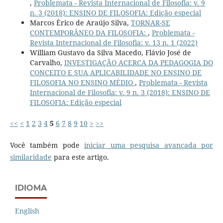
,
Problemata - Revista Internacional de Filosofia: v. 9
n. 3 (2018): ENSINO DE FILOSOFIA: Edição especial
Marcos Érico de Araújo Silva,
TORNAR-SE
CONTEMPORÂNEO DA FILOSOFIA:
,
Problemata -
Revista Internacional de Filosofia: v. 13 n. 1 (2022)
William Gustavo da Silva Macedo, Flávio José de
Carvalho,
INVESTIGAÇÃO ACERCA DA PEDAGOGIA DO
CONCEITO E SUA APLICABILIDADE NO ENSINO DE
FILOSOFIA NO ENSINO MÉDIO
,
Problemata - Revista
Internacional de Filosofia: v. 9 n. 3 (2018): ENSINO DE
FILOSOFIA: Edição especial
<<
<
1
2
3
4
5
6
7
8
9
10
>
>>
Você também pode
iniciar uma pesquisa avançada por
similaridade
para este artigo.
IDIOMA
English