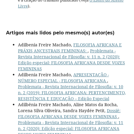
e a citação do trabalho publicado (Veja
O Efeito do Acesso
Livre
).
Artigos mais lidos pelo mesmo(s) autor(es)
Adilbenia Freire Machado,
FILOSOFIA AFRICANA E
PRÁXIS ANCESTRAIS FEMININAS:
,
Problemata -
Revista Internacional de Filosofia: v. 11 n. 2 (2020):
Edição especial: FILOSOFIA AFRICANA DESDE VOZES
FEMININAS
Adilbenia Freire Machado,
APRESENTAÇÃO -
NÚMERO ESPECIAL - FILOSOFIA AFRICANA
,
Problemata - Revista Internacional de Filosofia: v. 10
n. 2 (2019): FILOSOFIA AFRICANA: PERTENCIMENTO,
RESISTÊNCIA E EDUCAÇÃO – Edição Especial
Adilbênia Freire Machado, Aline Matos da Rocha,
Lorena Silva Oliveira, Sandra Haydée Petit,
Dossiê:
FILOSOFIA AFRICANA DESDE VOZES FEMININAS
,
Problemata - Revista Internacional de Filosofia: v. 11
n. 2 (2020): Edição especial: FILOSOFIA AFRICANA