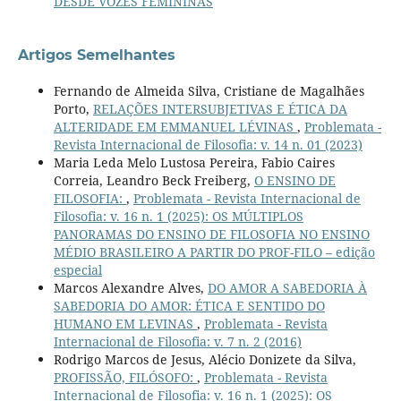
DESDE VOZES FEMININAS
Artigos Semelhantes
Fernando de Almeida Silva, Cristiane de Magalhães
Porto,
RELAÇÕES INTERSUBJETIVAS E ÉTICA DA
ALTERIDADE EM EMMANUEL LÉVINAS
,
Problemata -
Revista Internacional de Filosofia: v. 14 n. 01 (2023)
Maria Leda Melo Lustosa Pereira, Fabio Caires
Correia, Leandro Beck Freiberg,
O ENSINO DE
FILOSOFIA:
,
Problemata - Revista Internacional de
Filosofia: v. 16 n. 1 (2025): OS MÚLTIPLOS
PANORAMAS DO ENSINO DE FILOSOFIA NO ENSINO
MÉDIO BRASILEIRO A PARTIR DO PROF-FILO – edição
especial
Marcos Alexandre Alves,
DO AMOR A SABEDORIA À
SABEDORIA DO AMOR: ÉTICA E SENTIDO DO
HUMANO EM LEVINAS
,
Problemata - Revista
Internacional de Filosofia: v. 7 n. 2 (2016)
Rodrigo Marcos de Jesus, Alécio Donizete da Silva,
PROFISSÃO, FILÓSOFO:
,
Problemata - Revista
Internacional de Filosofia: v. 16 n. 1 (2025): OS