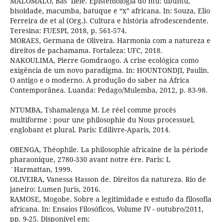
MALOMALO, Bas´Ilele. Epistemologia do ntu: ubuntu,
bisoidade, macumba, batuque e “x” africana. In: Souza, Elio
Ferreira de et al (Org.). Cultura e história afrodescendente.
Teresina: FUESPI, 2018, p. 561-574.
MORAES, Germana de Oliveira. Harmonia com a natureza e
direitos de pachamama. Fortaleza: UFC, 2018.
NAKOULIMA, Pierre Gomdraogo. A crise ecológica como
exigência de um novo paradigma. In: HOUNTONDJI, Paulin.
O antigo e o moderno. A produção do saber na África
Contemporânea. Luanda: Pedago/Mulemba, 2012, p. 83-98.
NTUMBA, Tshamalenga M. Le réel comme procès
multiforme : pour une philosophie du Nous processuel,
englobant et plural. Paris: Edilivre-Aparis, 2014.
OBENGA, Théophile. La philosophie africaine de la période
pharaonique, 2780-330 avant notre ère. Paris: L
´Harmattan, 1999.
OLIVEIRA, Vanessa Hasson de. Direitos da natureza. Rio de
janeiro: Lumen Juris, 2016.
RAMOSE, Mogobe. Sobre a legitimidade e estudo da filosofia
africana. In: Ensaios Filosóficos, Volume IV - outubro/2011,
pp. 9-25. Disponível em: