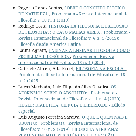
Rogério Lopes Santos,
SOBRE O CONCEITO ESTOICO
DE NATUREZA
,
Problemata - Revista Internacional de
Filosofia: v. 10 n. 1 (2019)
Rodrigo Costa,
HISTÓRIA DA FILOSOFIA E EXCLUSÃO
DE FILOSOFIAS: O CASO MATIAS AIRES.
,
Problemata -
Revista Internacional de Filosofia: v. 6 n. 1 (2015):
Filosofia desde América Latina
Laura Agratti,
ENSINAR A ENSINAR FILOSOFIA COMO
PROBLEMA FILOSÓFICO:
,
Problemata - Revista
Internacional de Filosofia: v. 15 n. 1 (2024)
Gabriele Abreu, Ada Kroef,
FILOSOFIA NA ESCOLA:
,
Problemata - Revista Internacional de Filosofia: v. 16
n. 2 (2025)
Lucas Machado, Luiz Filipe da Silva Oliveira,
OS
AFORISMOS SOBRE O ABSOLUTO:
,
Problemata -
Revista Internacional de Filosofia: v. 11 n. 4 (2020):
HEGEL: DIALÉTICA, CIÊNCIA E LIBERDADE - Edição
especial
Luís Augusto Ferreira Saraiva,
O QUE E QUEM NÃO É
UBUNTU:
,
Problemata - Revista Internacional de
Filosofia: v. 10 n. 2 (2019): FILOSOFIA AFRICANA:
PERTENCIMENTO, RESISTÊNCIA E EDUCAÇÃO –