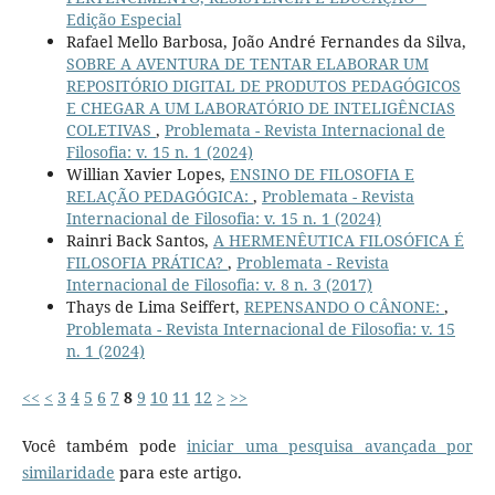
Edição Especial
Rafael Mello Barbosa, João André Fernandes da Silva,
SOBRE A AVENTURA DE TENTAR ELABORAR UM
REPOSITÓRIO DIGITAL DE PRODUTOS PEDAGÓGICOS
E CHEGAR A UM LABORATÓRIO DE INTELIGÊNCIAS
COLETIVAS
,
Problemata - Revista Internacional de
Filosofia: v. 15 n. 1 (2024)
Willian Xavier Lopes,
ENSINO DE FILOSOFIA E
RELAÇÃO PEDAGÓGICA:
,
Problemata - Revista
Internacional de Filosofia: v. 15 n. 1 (2024)
Rainri Back Santos,
A HERMENÊUTICA FILOSÓFICA É
FILOSOFIA PRÁTICA?
,
Problemata - Revista
Internacional de Filosofia: v. 8 n. 3 (2017)
Thays de Lima Seiffert,
REPENSANDO O CÂNONE:
,
Problemata - Revista Internacional de Filosofia: v. 15
n. 1 (2024)
<<
<
3
4
5
6
7
8
9
10
11
12
>
>>
Você também pode
iniciar uma pesquisa avançada por
similaridade
para este artigo.