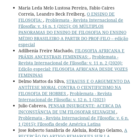
Maria Leda Melo Lustosa Pereira, Fabio Caires
Correia, Leandro Beck Freiberg,
O ENSINO DE
FILOSOFIA:
,
Problemata - Revista Internacional de
Filosofia: v. 16 n. 1 (2025): OS MÚLTIPLOS
PANORAMAS DO ENSINO DE FILOSOFIA NO ENSINO
MÉDIO BRASILEIRO A PARTIR DO PROF-FILO – edição
especial
Adilbenia Freire Machado,
FILOSOFIA AFRICANA E
PRÁXIS ANCESTRAIS FEMININAS:
,
Problemata -
Revista Internacional de Filosofia: v. 11 n. 2 (2020):
Edição especial: FILOSOFIA AFRICANA DESDE VOZES
FEMININAS
Delmo Mattos da Silva,
STRAUSS E O ARGUMENTO DA
ANTÍTESE MORAL CONTRA O CIENTIFICISMO NA
FILOSOFIA DE HOBBES
,
Problemata - Revista
Internacional de Filosofia: v. 12 n. 1 (2021)
Julio Cabrera,
PENSAR INSURGENTE: ACERCA DA
INCONSTÂNCIA DE UM FILOSOFAR SELVAGEM
,
Problemata - Revista Internacional de Filosofia: v. 6 n.
1 (2015): Filosofia desde América Latina
Jose Roberto Sanábria de Aleluia, Rodrigo Gelamo,
A
RECEPÇÃO DO ARTIGO REMARQUES SUR LA