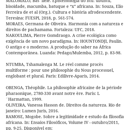
MALOMALO, Bas´Ilele. Epistemologia do ntu: ubuntu,
bisoidade, macumba, batuque e “x” africana. In: Souza, Elio
Ferreira de et al (Org.). Cultura e história afrodescendente.
Teresina: FUESPI, 2018, p. 561-574.
MORAES, Germana de Oliveira. Harmonia com a natureza e
direitos de pachamama. Fortaleza: UFC, 2018.
NAKOULIMA, Pierre Gomdraogo. A crise ecológica como
exigência de um novo paradigma. In: HOUNTONDJI, Paulin.
O antigo e o moderno. A produção do saber na África
Contemporânea. Luanda: Pedago/Mulemba, 2012, p. 83-98.
NTUMBA, Tshamalenga M. Le réel comme procès
multiforme : pour une philosophie du Nous processuel,
englobant et plural. Paris: Edilivre-Aparis, 2014.
OBENGA, Théophile. La philosophie africaine de la période
pharaonique, 2780-330 avant notre ère. Paris: L
´Harmattan, 1999.
OLIVEIRA, Vanessa Hasson de. Direitos da natureza. Rio de
janeiro: Lumen Juris, 2016.
RAMOSE, Mogobe. Sobre a legitimidade e estudo da filosofia
africana. In: Ensaios Filosóficos, Volume IV - outubro/2011,
pp. 9-25. Disponível em: