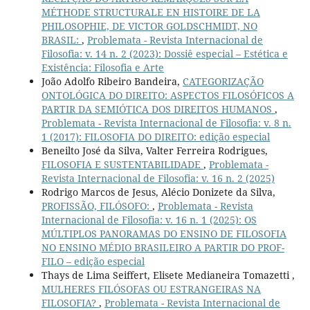
MÉTHODE STRUCTURALE EN HISTOIRE DE LA
PHILOSOPHIE, DE VICTOR GOLDSCHMIDT, NO
BRASIL:
,
Problemata - Revista Internacional de
Filosofia: v. 14 n. 2 (2023): Dossiê especial – Estética e
Existência: Filosofia e Arte
João Adolfo Ribeiro Bandeira,
CATEGORIZAÇÃO
ONTOLÓGICA DO DIREITO: ASPECTOS FILOSÓFICOS A
PARTIR DA SEMIÓTICA DOS DIREITOS HUMANOS
,
Problemata - Revista Internacional de Filosofia: v. 8 n.
1 (2017): FILOSOFIA DO DIREITO: edição especial
Beneilto José da Silva, Valter Ferreira Rodrigues,
FILOSOFIA E SUSTENTABILIDADE
,
Problemata -
Revista Internacional de Filosofia: v. 16 n. 2 (2025)
Rodrigo Marcos de Jesus, Alécio Donizete da Silva,
PROFISSÃO, FILÓSOFO:
,
Problemata - Revista
Internacional de Filosofia: v. 16 n. 1 (2025): OS
MÚLTIPLOS PANORAMAS DO ENSINO DE FILOSOFIA
NO ENSINO MÉDIO BRASILEIRO A PARTIR DO PROF-
FILO – edição especial
Thays de Lima Seiffert, Elisete Medianeira Tomazetti ,
MULHERES FILÓSOFAS OU ESTRANGEIRAS NA
FILOSOFIA?
,
Problemata - Revista Internacional de