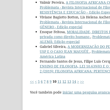
Valmir Pereira,
A FILOSOFIA AFRICANA
Problemata - Revista Internacional de Fi
RESISTÊNCIA E EDUCAÇÃO – Edição Espec
Viviane Bagiotto Botton, Lis Helena Asc
Problemata - Revista Internacional de Fil
GÊNERO - Edição especial
Enoque Feitosa,
MORALIDADE, DIREITOS H
privada como direito humano
,
Problemata
ALEMÃ: Edição especial
Gabriel Silveira,
A MODERNIZAÇÃO DO PE
USP E O CASO JEAN MAUGÜÉ
,
Problemata 
América Latina
Fernando Santos de Jesus, Filipe Luis Cer
ENSINO DE FILOSOFIA, LEI 10.639/03 E 
2 (2019): FILOSOFIA AFRICANA: PERTENC
<<
<
5
6
7
8
9
10
11
12
13
14
>
>>
Você também pode
iniciar uma pesquisa avança