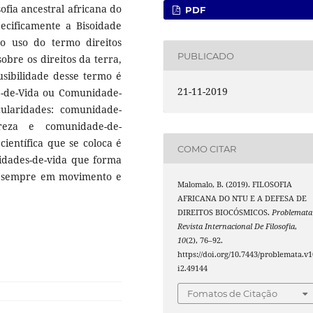
ofia ancestral africana do
PDF
pecificamente a Bisoidade
 uso do termo direitos
PUBLICADO
sobre os direitos da terra,
ausibilidade desse termo é
21-11-2019
-de-Vida ou Comunidade-
ularidades: comunidade-
tureza e comunidade-de-
ientífica que se coloca é
COMO CITAR
idades-de-vida que forma
tá sempre em movimento e
Malomalo, B. (2019). FILOSOFIA
AFRICANA DO NTU E A DEFESA DE
DIREITOS BIOCÓSMICOS.
Problemata 
Revista Internacional De Filosofia
,
10
(2), 76–92.
https://doi.org/10.7443/problemata.v1
i2.49144
Fomatos de Citação