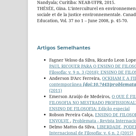
Nandyala; Curitiba: NEAB-UFPR, 2015.
THÉSÉE, Gina. L’interculturel en environnement 
sociale et de la justice environnementale. Cana
Education, Vol. 37 no 1 – June 2008, p. 45-70.
Artigos Semelhantes
Fagner Veloso da Silva, Ricardo Leon Lop
PAUL RICOUER PARA O ENSINO DE FILO
Filosofia: v. 9 n. 3 (2018): ENSINO DE FIL
Anderson D'Arc Ferreira,
OCKHAM E A FILO
contemporânea
[doi:10.7443/problemata
(2011)
Emerson Araújo de Medeiros,
O QUE É FI
FILOSOFIA NO MESTRADO PROFISSIONA
ENSINO DE FILOSOFIA: Edição especial
Robson Pereira Calça,
ENSINO DE FILOSO
ENVOLVE
,
Problemata - Revista Internacion
Delmo Mattos da Silva,
LIBERDADE, PODE
Internacional de Filosofia: v. 6 n. 2 (2015)