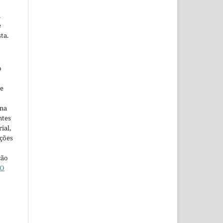
m
e
ta.
o
ne
ina
ntes
ial,
ações
ção
O