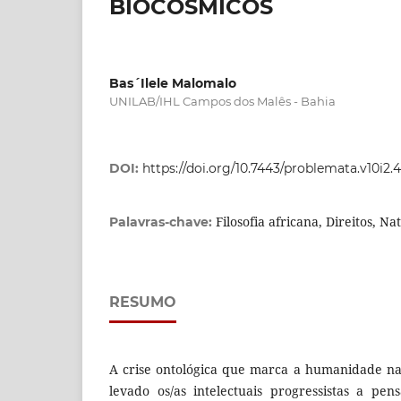
BIOCÓSMICOS
Bas´Ilele Malomalo
UNILAB/IHL Campos dos Malês - Bahia
DOI:
https://doi.org/10.7443/problemata.v10i2.
Filosofia africana, Direitos, N
Palavras-chave:
RESUMO
A crise ontológica que marca a humanidade n
levado os/as intelectuais progressistas a pe