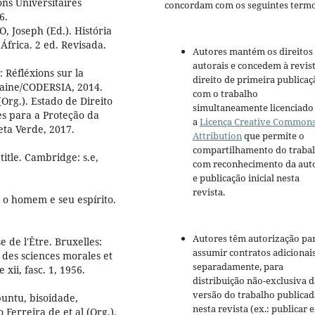
ons Universitaires
concordam com os seguintes termo
6.
 Joseph (Ed.). História
 África. 2 ed. Revisada.
Autores mantém os direitos
autorais e concedem à revis
 Réfléxions sur la
direito de primeira publicaç
icaine/CODERSIA, 2014.
com o trabalho
Org.). Estado de Direito
simultaneamente licenciado
s para a Proteção da
a
Licença Creative Common
eta Verde, 2017.
Attribution
que permite o
compartilhamento do traba
itle. Cambridge: s.e,
com reconhecimento da aut
e publicação inicial nesta
revista.
 o homem e seu espírito.
Autores têm autorização pa
de l'Être. Bruxelles:
assumir contratos adicionai
 des sciences morales et
separadamente, para
xii, fasc. 1, 1956.
distribuição não-exclusiva d
versão do trabalho publicad
untu, bisoidade,
nesta revista (ex.: publicar 
Ferreira de et al (Org.).