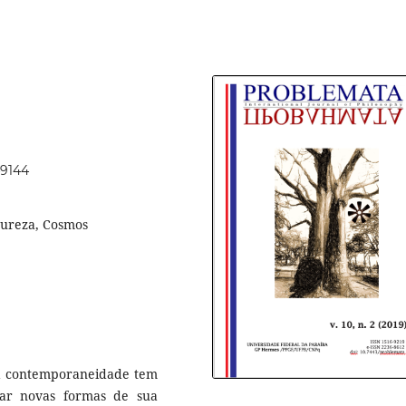
49144
atureza, Cosmos
a contemporaneidade tem
nsar novas formas de sua