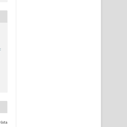
–
ista