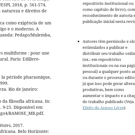
repositório institucional ou
ESPI, 2018, p. 561-574.
como capítulo de livro), co
natureza e direitos de
reconhecimento de autoria 
publicação inicial nesta revis
ca como exigência de um
igo e o moderno. A
Luanda: Pedago/Mulemba,
Autores têm permissão e sã
estimulados a publicar e
 multiforme : pour une
distribuir seu trabalho onli
al. Paris: Edilivre-
(ex.: em repositórios
institucionais ou na sua pág
pessoal) a qualquer ponto a
 la période pharaonique,
ou durante o processo editor
1999.
já que isso pode gerar alter
za. Rio de janeiro:
produtivas, bem como
aumentar o impacto e a cita
a filosofia africana. In:
do trabalho publicado (Veja
. 9-25. Disponível em:
Efeito do Acesso Livre
).
rtigo4/RAMOSE_MB.pdf.
Vozes, 2017.
fricana. Belo Horizonte: