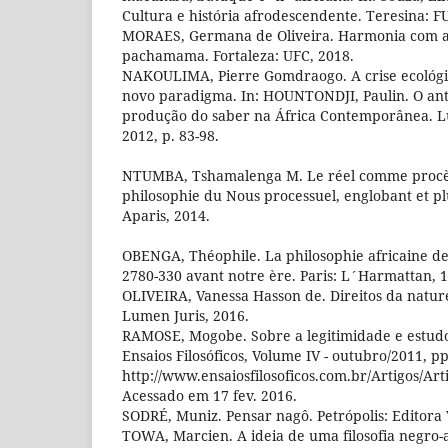
Cultura e história afrodescendente. Teresina: FU
MORAES, Germana de Oliveira. Harmonia com a 
pachamama. Fortaleza: UFC, 2018.
NAKOULIMA, Pierre Gomdraogo. A crise ecológi
novo paradigma. In: HOUNTONDJI, Paulin. O ant
produção do saber na África Contemporânea. 
2012, p. 83-98.
NTUMBA, Tshamalenga M. Le réel comme procès
philosophie du Nous processuel, englobant et plur
Aparis, 2014.
OBENGA, Théophile. La philosophie africaine de
2780-330 avant notre ère. Paris: L´Harmattan, 
OLIVEIRA, Vanessa Hasson de. Direitos da nature
Lumen Juris, 2016.
RAMOSE, Mogobe. Sobre a legitimidade e estudo d
Ensaios Filosóficos, Volume IV - outubro/2011, pp
http://www.ensaiosfilosoficos.com.br/Artigos/A
Acessado em 17 fev. 2016.
SODRÉ, Muniz. Pensar nagô. Petrópolis: Editora 
TOWA, Marcien. A ideia de uma filosofia negro-a