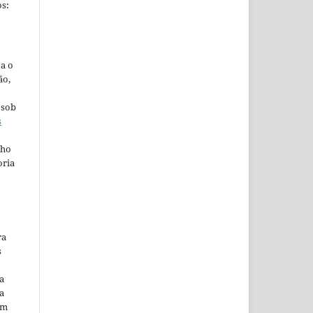
s:
ta o
ão,
 sob
s
lho
oria
ra
s
a
a
em