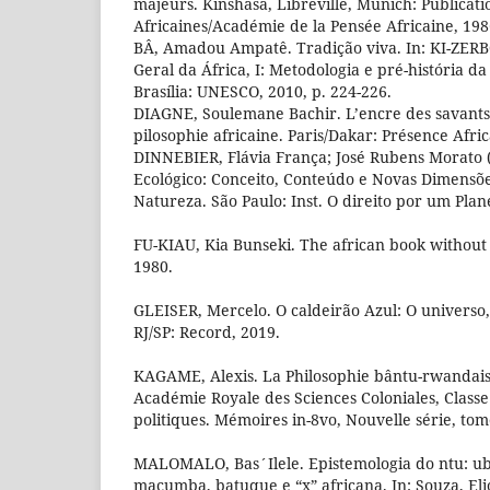
majeurs. Kinshasa, Libreville, Munich: Publicati
Africaines/Académie de la Pensée Africaine, 198
BÂ, Amadou Ampatê. Tradição viva. In: KI-ZERBO,
Geral da África, I: Metodologia e pré-história da
Brasília: UNESCO, 2010, p. 224-226.
DIAGNE, Soulemane Bachir. L’encre des savants:
pilosophie africaine. Paris/Dakar: Présence Afr
DINNEBIER, Flávia França; José Rubens Morato (
Ecológico: Conceito, Conteúdo e Novas Dimensõe
Natureza. São Paulo: Inst. O direito por um Plan
FU-KIAU, Kia Bunseki. The african book without t
1980.
GLEISER, Mercelo. O caldeirão Azul: O universo,
RJ/SP: Record, 2019.
KAGAME, Alexis. La Philosophie bântu-rwandaise 
Académie Royale des Sciences Coloniales, Classe
politiques. Mémoires in-8vo, Nouvelle série, tome 
MALOMALO, Bas´Ilele. Epistemologia do ntu: ub
macumba, batuque e “x” africana. In: Souza, Elio 