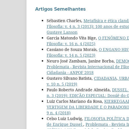
Artigos Semelhantes
Sébastien Charles,
Metafísica e ética clan
Filosofia: v. 4 n. 3 (2013): 100 anos de e
Gustave Lanson
Garcia Matondo Vita Bige,
O FENÔMENO D
Filosofia: v. 16 n. 4 (2025)
Cassiano de Souza Morais,
O ENGANO HIS
Filosofia: v. 14 n. 5 (2023)
Neuro José Zambam, Janine Borba,
DEMOC
Problemata - Revista Internacional de Filo
Cidadania - ANPOF 2018
Gustavo Silvano Batista,
CIDADANIA, URB
v. 10 n. 5 (2019)
Paulo Roberto Andrade Almeida,
DUSSEL
n. 3 (2019): EDIÇÃO ESPECIAL: Dossiê do 
Luiz Carlos Mariano da Rosa,
KIERKEGAAR
VERTIGEM DA LIBERDADE E O PARADOX
9 n. 4 (2018)
Celso Luiz Ludwig,
FILOSOFIA POLÍTICA DA 
de Enrique Dussel
,
Problemata - Revista I