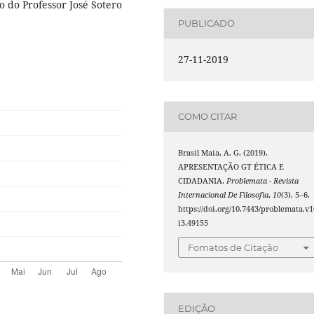
o do Professor José Sotero
PUBLICADO
27-11-2019
COMO CITAR
Brasil Maia, A. G. (2019).
APRESENTAÇÃO GT ÉTICA E
CIDADANIA.
Problemata - Revista
Internacional De Filosofia
,
10
(3), 5–6.
https://doi.org/10.7443/problemata.v1
i3.49155
Fomatos de Citação
EDIÇÃO