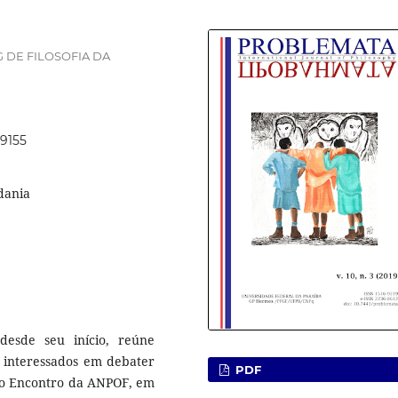
 DE FILOSOFIA DA
49155
dania
desde seu início, reúne
s interessados em debater
PDF
 No Encontro da ANPOF, em