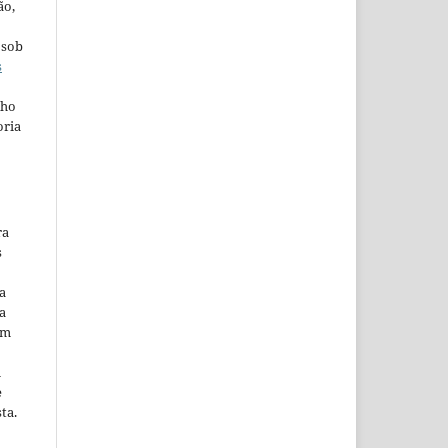
ão,
 sob
s
lho
oria
ra
s
a
a
em
m
e
ta.