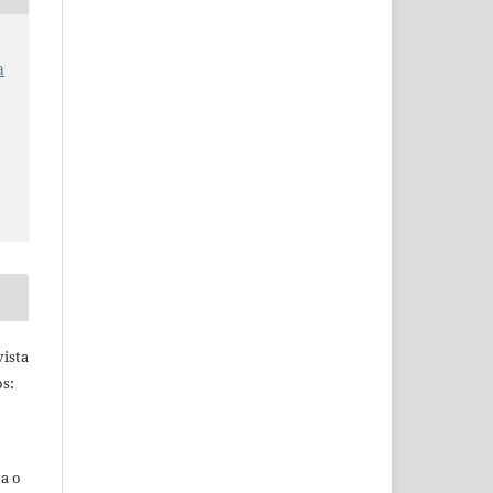
a
ista
s:
ta o