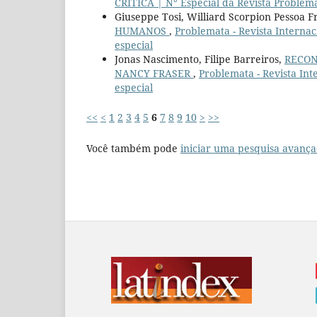
CRÍTICA | N° Especial da Revista Problem
Giuseppe Tosi, Williard Scorpion Pessoa F
HUMANOS
,
Problemata - Revista Internac
especial
Jonas Nascimento, Filipe Barreiros,
RECON
NANCY FRASER
,
Problemata - Revista Int
especial
<<
<
1
2
3
4
5
6
7
8
9
10
>
>>
Você também pode
iniciar uma pesquisa avança