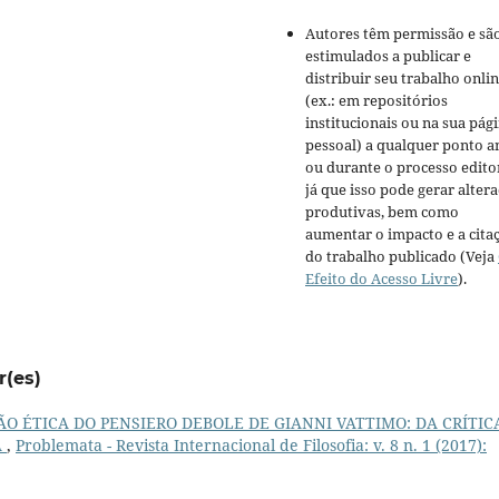
Autores têm permissão e sã
estimulados a publicar e
distribuir seu trabalho onli
(ex.: em repositórios
institucionais ou na sua pág
pessoal) a qualquer ponto a
ou durante o processo editor
já que isso pode gerar alter
produtivas, bem como
aumentar o impacto e a cita
do trabalho publicado (Veja
Efeito do Acesso Livre
).
r(es)
O ÉTICA DO PENSIERO DEBOLE DE GIANNI VATTIMO: DA CRÍTIC
A
,
Problemata - Revista Internacional de Filosofia: v. 8 n. 1 (2017):