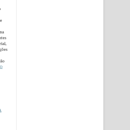
o
ne
ina
ntes
ial,
ações
ção
O
A