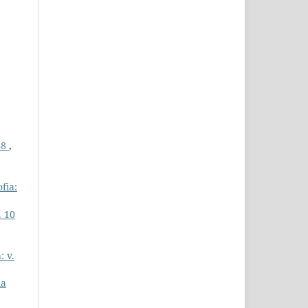
88
,
fia:
. 10
: v.
ia