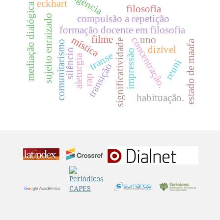
agência
eckhart
mediação dialógica
filosofía
sujeito enraizado
compulsão a repetição
formação docente em filosofia
filme
uno
mística
concentração.
significatividade
estado de maafa
comunitarismo
dizível
silêncio
impressão
transe
aleturgia
reuni
transição
rap
habituação.