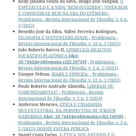
Kelly Janaína Souza da Silva, Idalgo Jose Sangalli,
O
ESPETÁCULO E A VIDA “BEM-SUCEDIDA”: VIVER BEM
E CONDUZIR-SE BEM NA ERA DO EFÊMERO
,
Problemata - Revista Internacional de Filosofia: v. 6 n.
3 (2015)
Beneilto José da Silva, Valter Ferreira Rodrigues,
FILOSOFIA E SUSTENTABILIDADE
,
Problemata -
Revista Internacional de Filosofia: v. 16 n. 2 (2025)
João Roberto Barros II,
EPIMELEIA HEAUTOU
SOCRÁTICO-PLATÔNICA
[doi:
10.7443/problemata.v2i2.10719]
,
Problemata -
Revista Internacional de Filosofia: v. 2 n. 2 (2011)
Enoque Feitosa,
MARX E SPINOZA:
,
Problemata -
Revista Internacional de Filosofia: v. 12 n. 1 (2021)
Paulo Roberto Andrade Almeida,
LIBERAIS OU
COMUNITARISTAS?
,
Problemata - Revista
Internacional de Filosofia: v. 5 n. 2 (2014)
Anderson Menezes,
ÉTICA E CIDADANIA
MULTICULTURAL NA PERSPECTIVA DE JURGEN
HABERMAS
[doi: 10.7443/problemata.v3i2.14958]
,
Problemata - Revista Internacional de Filosofia: v. 3 n.
2 (2012): DOSSIÊ ESFERA PÚBLICA
Daniel Costa Farias,
A ÉTICA DOS ANTIGOS E O