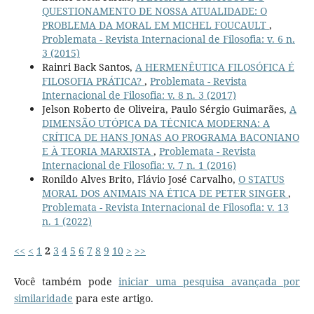
QUESTIONAMENTO DE NOSSA ATUALIDADE: O
PROBLEMA DA MORAL EM MICHEL FOUCAULT
,
Problemata - Revista Internacional de Filosofia: v. 6 n.
3 (2015)
Rainri Back Santos,
A HERMENÊUTICA FILOSÓFICA É
FILOSOFIA PRÁTICA?
,
Problemata - Revista
Internacional de Filosofia: v. 8 n. 3 (2017)
Jelson Roberto de Oliveira, Paulo Sérgio Guimarães,
A
DIMENSÃO UTÓPICA DA TÉCNICA MODERNA: A
CRÍTICA DE HANS JONAS AO PROGRAMA BACONIANO
E À TEORIA MARXISTA
,
Problemata - Revista
Internacional de Filosofia: v. 7 n. 1 (2016)
Ronildo Alves Brito, Flávio José Carvalho,
O STATUS
MORAL DOS ANIMAIS NA ÉTICA DE PETER SINGER
,
Problemata - Revista Internacional de Filosofia: v. 13
n. 1 (2022)
<<
<
1
2
3
4
5
6
7
8
9
10
>
>>
Você também pode
iniciar uma pesquisa avançada por
similaridade
para este artigo.