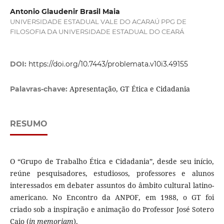
Antonio Glaudenir Brasil Maia
UNIVERSIDADE ESTADUAL VALE DO ACARAÚ PPG DE
FILOSOFIA DA UNIVERSIDADE ESTADUAL DO CEARÁ
DOI:
https://doi.org/10.7443/problemata.v10i3.49155
Apresentação, GT Ética e Cidadania
Palavras-chave:
RESUMO
O “Grupo de Trabalho Ética e Cidadania”, desde seu início,
reúne pesquisadores, estudiosos, professores e alunos
interessados em debater assuntos do âmbito cultural latino-
americano. No Encontro da ANPOF, em 1988, o GT foi
criado sob a inspiração e animação do Professor José Sotero
Caio (
in memoriam
).