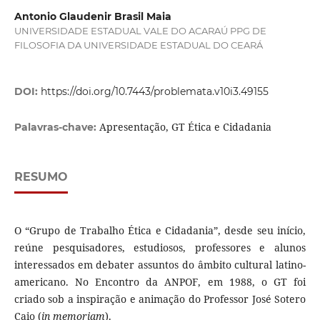
Antonio Glaudenir Brasil Maia
UNIVERSIDADE ESTADUAL VALE DO ACARAÚ PPG DE
FILOSOFIA DA UNIVERSIDADE ESTADUAL DO CEARÁ
DOI:
https://doi.org/10.7443/problemata.v10i3.49155
Apresentação, GT Ética e Cidadania
Palavras-chave:
RESUMO
O “Grupo de Trabalho Ética e Cidadania”, desde seu início,
reúne pesquisadores, estudiosos, professores e alunos
interessados em debater assuntos do âmbito cultural latino-
americano. No Encontro da ANPOF, em 1988, o GT foi
criado sob a inspiração e animação do Professor José Sotero
Caio (
in memoriam
).