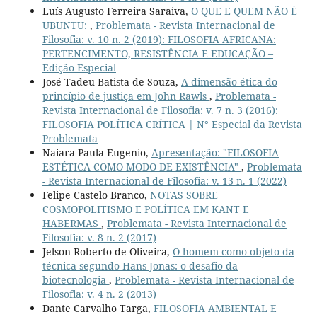
Luís Augusto Ferreira Saraiva,
O QUE E QUEM NÃO É
UBUNTU:
,
Problemata - Revista Internacional de
Filosofia: v. 10 n. 2 (2019): FILOSOFIA AFRICANA:
PERTENCIMENTO, RESISTÊNCIA E EDUCAÇÃO –
Edição Especial
José Tadeu Batista de Souza,
A dimensão ética do
princípio de justiça em John Rawls
,
Problemata -
Revista Internacional de Filosofia: v. 7 n. 3 (2016):
FILOSOFIA POLÍTICA CRÍTICA | N° Especial da Revista
Problemata
Naiara Paula Eugenio,
Apresentação: "FILOSOFIA
ESTÉTICA COMO MODO DE EXISTÊNCIA"
,
Problemata
- Revista Internacional de Filosofia: v. 13 n. 1 (2022)
Felipe Castelo Branco,
NOTAS SOBRE
COSMOPOLITISMO E POLÍTICA EM KANT E
HABERMAS
,
Problemata - Revista Internacional de
Filosofia: v. 8 n. 2 (2017)
Jelson Roberto de Oliveira,
O homem como objeto da
técnica segundo Hans Jonas: o desafio da
biotecnologia
,
Problemata - Revista Internacional de
Filosofia: v. 4 n. 2 (2013)
Dante Carvalho Targa,
FILOSOFIA AMBIENTAL E