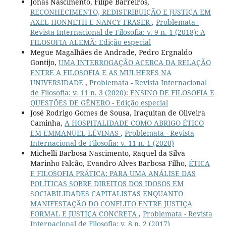
Jonas Nascimento, Filipe Barreiros,
RECONHECIMENTO, REDISTRIBUIÇÃO E JUSTIÇA EM
AXEL HONNETH E NANCY FRASER
,
Problemata -
Revista Internacional de Filosofia: v. 9 n. 1 (2018): A
FILOSOFIA ALEMÃ: Edição especial
Megue Magalhães de Andrade, Pedro Ergnaldo
Gontijo,
UMA INTERROGAÇÃO ACERCA DA RELAÇÃO
ENTRE A FILOSOFIA E AS MULHERES NA
UNIVERSIDADE
,
Problemata - Revista Internacional
de Filosofia: v. 11 n. 3 (2020): ENSINO DE FILOSOFIA E
QUESTÕES DE GÊNERO - Edição especial
José Rodrigo Gomes de Sousa, Iraquitan de Oliveira
Caminha,
A HOSPITALIDADE COMO ABRIGO ÉTICO
EM EMMANUEL LÉVINAS
,
Problemata - Revista
Internacional de Filosofia: v. 11 n. 1 (2020)
Michelli Barbosa Nascimento, Raquel da Silva
Marinho Falcão, Evandro Alves Barbosa Filho,
ÉTICA
E FILOSOFIA PRÁTICA: PARA UMA ANÁLISE DAS
POLÍTICAS SOBRE DIREITOS DOS IDOSOS EM
SOCIABILIDADES CAPITALISTAS ENQUANTO
MANIFESTAÇÃO DO CONFLITO ENTRE JUSTIÇA
FORMAL E JUSTIÇA CONCRETA
,
Problemata - Revista
Internacional de Filosofia: v. 8 n. 2 (2017)