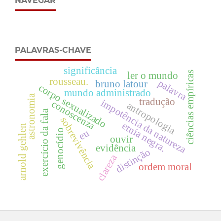
NAVEGAR
PALAVRAS-CHAVE
significância
ciências empíricas
ler o mundo
rousseau.
palavra
bruno latour
corpo sexualizado
mundo administrado
astronomia
tradução
impotência da natureza
conoscenza
antropologia
exercício da fala
sobrevivência
etnia negra.
arnold gehlen
eu
genocídio
ouvir
evidência
distinção
clareza
ordem moral