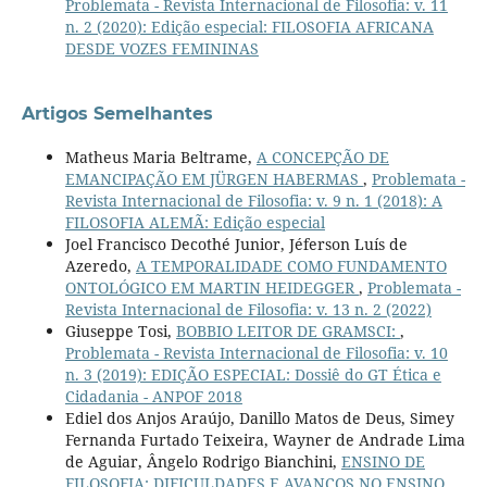
Problemata - Revista Internacional de Filosofia: v. 11
n. 2 (2020): Edição especial: FILOSOFIA AFRICANA
DESDE VOZES FEMININAS
Artigos Semelhantes
Matheus Maria Beltrame,
A CONCEPÇÃO DE
EMANCIPAÇÃO EM JÜRGEN HABERMAS
,
Problemata -
Revista Internacional de Filosofia: v. 9 n. 1 (2018): A
FILOSOFIA ALEMÃ: Edição especial
Joel Francisco Decothé Junior, Jéferson Luís de
Azeredo,
A TEMPORALIDADE COMO FUNDAMENTO
ONTOLÓGICO EM MARTIN HEIDEGGER
,
Problemata -
Revista Internacional de Filosofia: v. 13 n. 2 (2022)
Giuseppe Tosi,
BOBBIO LEITOR DE GRAMSCI:
,
Problemata - Revista Internacional de Filosofia: v. 10
n. 3 (2019): EDIÇÃO ESPECIAL: Dossiê do GT Ética e
Cidadania - ANPOF 2018
Ediel dos Anjos Araújo, Danillo Matos de Deus, Simey
Fernanda Furtado Teixeira, Wayner de Andrade Lima
de Aguiar, Ângelo Rodrigo Bianchini,
ENSINO DE
FILOSOFIA: DIFICULDADES E AVANÇOS NO ENSINO