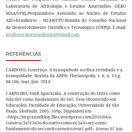
Laboratório de Africologia e Estudos Ameríndios -GERU
MAA/UFRJ.Pesquisadora Associada ao Núcleo de Estudos
Afro-brasileiros – NEAB/UFU.Bolsista do Conselho Nacional
de Desenvolvimento Científico e Tecnológico (CNPQ). E-mail:
professoralorenaoliveira@gmail.com
.
REFERÊNCIAS
CARDOSO, Lourenço. A branquitude acrítica revisitada e a
branquidade. Revista da ABPN, Florianópolis, v. 6, n. 13,p.
88-106, mar./jun. 2014.
CARNEIRO, Sueli Aparecida. A construção do Outro como
Não-Ser como fundamento do Ser. Tese (Doutorado em
Educação), Faculdade de Educação, Universidade de São
Paulo, SãoPaulo, 2005. 339p. Disponível em
<https://negrasoulblog.files.wordpress.com/2016/04/a-
construc3a7c3a3o-do-outro-como-nc3a3o-ser-como-
fundamento-do-ser-sueli-carneiro-tese1.pdf> Acesso 01 jun.