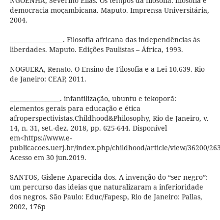
NGOENHA, Severino Elias. Os tempos da filosofia: filosofia e
democracia moçambicana. Maputo. Imprensa Universitária,
2004.
__________________. Filosofia africana das independências às
liberdades. Maputo. Edições Paulistas – África, 1993.
NOGUERA, Renato. O Ensino de Filosofia e a Lei 10.639. Rio
de Janeiro: CEAP, 2011.
_________________. infantilização, ubuntu e tekoporã:
elementos gerais para educação e ética
afroperspectivistas.Childhood&Philosophy, Rio de Janeiro, v.
14, n. 31, set.-dez. 2018, pp. 625-644. Disponível
em<https://www.e-
publicacoes.uerj.br/index.php/childhood/article/view/36200/26
Acesso em 30 jun.2019.
SANTOS, Gislene Aparecida dos. A invenção do “ser negro”:
um percurso das ideias que naturalizaram a inferioridade
dos negros. São Paulo: Educ/Fapesp, Rio de Janeiro: Pallas,
2002, 176p