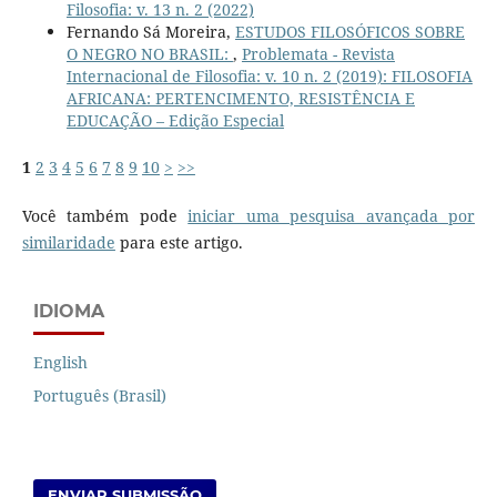
Filosofia: v. 13 n. 2 (2022)
Fernando Sá Moreira,
ESTUDOS FILOSÓFICOS SOBRE
O NEGRO NO BRASIL:
,
Problemata - Revista
Internacional de Filosofia: v. 10 n. 2 (2019): FILOSOFIA
AFRICANA: PERTENCIMENTO, RESISTÊNCIA E
EDUCAÇÃO – Edição Especial
1
2
3
4
5
6
7
8
9
10
>
>>
Você também pode
iniciar uma pesquisa avançada por
similaridade
para este artigo.
IDIOMA
English
Português (Brasil)
ENVIAR SUBMISSÃO