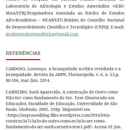
Laboratório de Africologia e Estudos Ameríndios -GERU
MAA/UFRJ.Pesquisadora Associada ao Núcleo de Estudos
Afro-brasileiros – NEAB/UFU.Bolsista do Conselho Nacional
de Desenvolvimento Científico e Tecnológico (CNPQ). E-mail:
professoralorenaoliveira@gmail.com
.
REFERÊNCIAS
CARDOSO, Lourenço. A branquitude acrítica revisitada e a
branquidade. Revista da ABPN, Florianópolis, v. 6, n. 13,p.
88-106, mar./jun. 2014.
CARNEIRO, Sueli Aparecida. A construção do Outro como
Não-Ser como fundamento do Ser. Tese (Doutorado em
Educação), Faculdade de Educação, Universidade de São
Paulo, SãoPaulo, 2005. 339p. Disponível em
<https://negrasoulblog.files.wordpress.com/2016/04/a-
construc3a7c3a3o-do-outro-como-nc3a3o-ser-como-
fundamento-do-ser-sueli-carneiro-tese1.pdf> Acesso 01 jun.