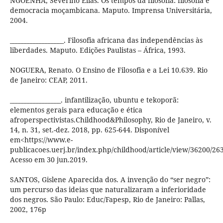
NGOENHA, Severino Elias. Os tempos da filosofia: filosofia e
democracia moçambicana. Maputo. Imprensa Universitária,
2004.
__________________. Filosofia africana das independências às
liberdades. Maputo. Edições Paulistas – África, 1993.
NOGUERA, Renato. O Ensino de Filosofia e a Lei 10.639. Rio
de Janeiro: CEAP, 2011.
_________________. infantilização, ubuntu e tekoporã:
elementos gerais para educação e ética
afroperspectivistas.Childhood&Philosophy, Rio de Janeiro, v.
14, n. 31, set.-dez. 2018, pp. 625-644. Disponível
em<https://www.e-
publicacoes.uerj.br/index.php/childhood/article/view/36200/26
Acesso em 30 jun.2019.
SANTOS, Gislene Aparecida dos. A invenção do “ser negro”:
um percurso das ideias que naturalizaram a inferioridade
dos negros. São Paulo: Educ/Fapesp, Rio de Janeiro: Pallas,
2002, 176p