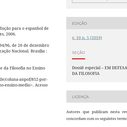
EDIÇÃO
adução para o espanhol de
es, 2006.
v. 10 n. 5 (2019)
394/96, de 20 de dezembro
ação Nacional. Brasília :
SEÇÃO
Dossiê especial – EM DEFES
 da Filosofia no Ensino
DA FILOSOFIA
de/coluna-anpof/852-por-
-no-ensino-medio>. Acesso
LICENÇA
Autores que publicam nesta rev
concordam com os seguintes termo