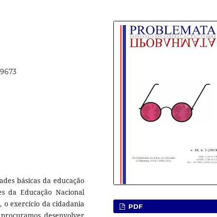
49673
dades básicas da educação
ases da Educação Nacional
 o exercício da cidadania
PDF
, procuramos desenvolver