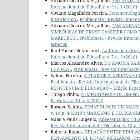
Adriano Ricardo Mergulhão,
ENTREVISTA
Internacional de Filosofia: v. 9 n. 1 (201
Viviane Magalhães Pereira,
Fenomenologia
historicismo
,
Problemata - Revista Internac
Adriano Ricardo Mergulhão,
“AM ANFANG 
SIMBÓLICAS DE ERNST CASSIRER COMO
MARBURGO
,
Problemata - Revista Interna
especial
Raúl Fornet-Betancourt,
La función cultura
Internacional de Filosofia: v. 7 n. 3 (201
Marcos Alexandre Alves,
DO AMOR A SAB
LEVINAS
,
Problemata - Revista Internaciona
Valmir Pereira,
A FILOSOFIA AFRICANA
Problemata - Revista Internacional de Fi
RESISTÊNCIA E EDUCAÇÃO – Edição Espec
Thiago Pinho,
A IMPORTÂNCIA DE BRUNO
Filosofia: v. 10 n. 5 (2019)
Rosalvo Schütz,
ERNST BLOCH: UM MARX
v. 10 n. 4 (2019): MARXISMO E TEORIA CRÍ
Naiara Paula Eugenio,
Apresentação: "F
Revista Internacional de Filosofia: v. 13 n.
Roberto Ramos,
RELAÇÃO ENTRE EDUCAÇ
PENSAMENTO DE ISTVÁN MÉSZÁROS
,
Pr