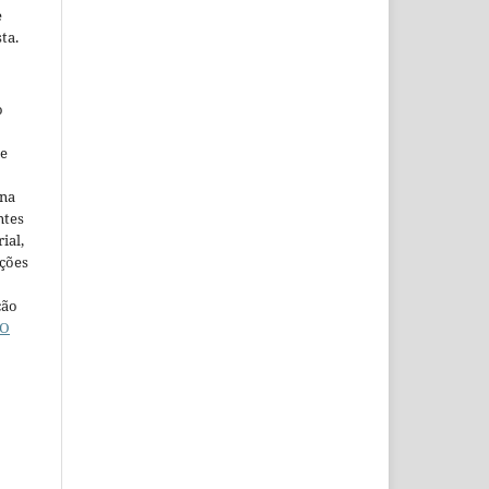
e
ta.
o
ne
ina
ntes
ial,
ações
ção
O