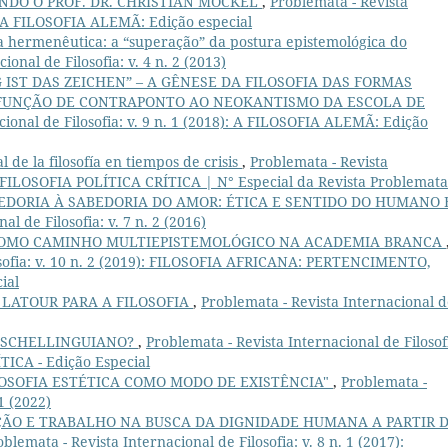
NDO O PROF. DR. CHRISTIAN MÖCKEL
,
Problemata - Revista
8): A FILOSOFIA ALEMÃ: Edição especial
 hermenêutica: a “superação” da postura epistemológica do
ional de Filosofia: v. 4 n. 2 (2013)
IST DAS ZEICHEN” – A GÊNESE DA FILOSOFIA DAS FORMAS
 FUNÇÃO DE CONTRAPONTO AO NEOKANTISMO DA ESCOLA DE
cional de Filosofia: v. 9 n. 1 (2018): A FILOSOFIA ALEMÃ: Edição
l de la filosofía en tiempos de crisis
,
Problemata - Revista
6): FILOSOFIA POLÍTICA CRÍTICA | N° Especial da Revista Problemata
EDORIA À SABEDORIA DO AMOR: ÉTICA E SENTIDO DO HUMANO
l de Filosofia: v. 7 n. 2 (2016)
 COMO CAMINHO MULTIEPISTEMOLÓGICO NA ACADEMIA BRANCA
losofia: v. 10 n. 2 (2019): FILOSOFIA AFRICANA: PERTENCIMENTO,
ial
 LATOUR PARA A FILOSOFIA
,
Problemata - Revista Internacional 
 SCHELLINGUIANO?
,
Problemata - Revista Internacional de Filosof
TICA - Edição Especial
ILOSOFIA ESTÉTICA COMO MODO DE EXISTÊNCIA"
,
Problemata -
 1 (2022)
ÃO E TRABALHO NA BUSCA DA DIGNIDADE HUMANA A PARTIR 
oblemata - Revista Internacional de Filosofia: v. 8 n. 1 (2017):