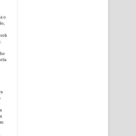
ta o
ão,
 sob
s
lho
oria
ra
s
a
a
em
m