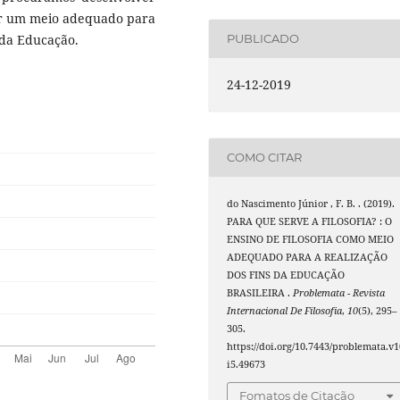
ser um meio adequado para
 da Educação.
PUBLICADO
24-12-2019
COMO CITAR
do Nascimento Júnior , F. B. . (2019).
PARA QUE SERVE A FILOSOFIA? : O
ENSINO DE FILOSOFIA COMO MEIO
ADEQUADO PARA A REALIZAÇÃO
DOS FINS DA EDUCAÇÃO
BRASILEIRA .
Problemata - Revista
Internacional De Filosofia
,
10
(5), 295–
305.
https://doi.org/10.7443/problemata.v1
i5.49673
Fomatos de Citação