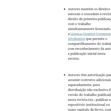
Autores mantém os direitos
autorais e concedem à revis
direito de primeira publicaç
com o trabalho
simultaneamente licenciado
a
Licença Creative Common
Attribution
que permite o
compartilhamento do traba
com reconhecimento da aut
e publicação inicial nesta
revista.
Autores têm autorização pa
assumir contratos adicionai
separadamente, para
distribuição não-exclusiva d
versão do trabalho publicad
nesta revista (ex.: publicar 
repositório institucional ou
como capítulo de livro), co