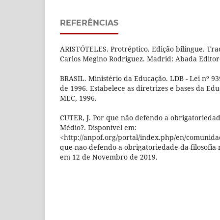
REFERÊNCIAS
ARISTÓTELES. Protréptico. Edição bilíngue. Tr
Carlos Megino Rodriguez. Madrid: Abada Editor
BRASIL. Ministério da Educação. LDB - Lei nº 9
de 1996. Estabelece as diretrizes e bases da Educ
MEC, 1996.
CUTER, J. Por que não defendo a obrigatoriedade
Médio?. Disponível em:
<http://anpof.org/portal/index.php/en/comunida
que-nao-defendo-a-obrigatoriedade-da-filosofia
em 12 de Novembro de 2019.