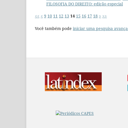
FILOSOFIA DO DIREITO: edição especial
<<
<
9
10
11
12
13
14
15
16
17
18
>
>>
Você também pode
iniciar uma pesquisa avança