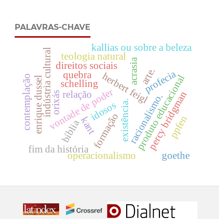
PALAVRAS-CHAVE
kallias ou sobre a beleza
indústria cultural
teologia natural
acrasia
direitos sociais
arte.
profecia
quebra
herbert feigl
produto educacional
contemplação
enrique dussel
schelling
vontade de poder
relação
percy bridgman
orixás
racionalismo.
existência.
idosos
formação
ppfen
kant
bíblia
fim da história
operacionalismo
goethe