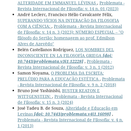
ALTERIDADE EM EMMANUEL LÉVINAS
,
Problemata -
Revista Internacional de Filosofia: v. 14 n. 01 (2023)
André Leclerc, Francisco Hélio Cavalcante Félix,
SUPERANDO VÍCIOS NA INTERAÇÃO DA FILOSOFIA
COM A CIÊNCIA:
,
Problemata - Revista Internacional
de Filosofia: v. 14 n. 3 (2023): NÚMERO ESPECIAL – "O
filósofo do Sertão: homenagem ao prof. Edmilson
Alves de Azevêdo"
Belén Castellanos Rodríguez,
LOS NOMBRES DEL
INCONSCIENTE EN LA FILOSOFÍA GRIEGA
[doi:
10.7443/problemata.v3i1.12228]
,
Problemata -
Revista Internacional de Filosofia: v. 3 n. 1 (2012)
Samon Noyama,
O PROBLEMA DA ESCRITA:
PRELÚDIO PARA A EDUCAÇÃO ESTÉTICA
,
Problemata
- Revista Internacional de Filosofia: v. 9 n. 2 (2018)
Bruno José Yashinishi,
BUSTER KEATON E
WITTGENSTEIN:
,
Problemata - Revista Internacional
de Filosofia: v. 15 n. 3 (2024)
José Tadeu B. de Souza,
Alteridade e Educação em
Levinas
[doi: 10.7443/problemata.v4i1.16098]
,
Problemata - Revista Internacional de Filosofia: v. 4 n.
1 (2013)