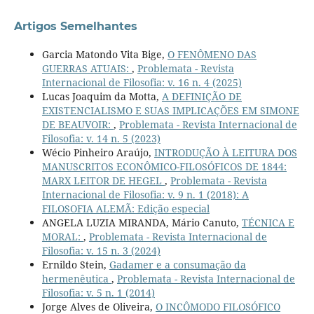
Artigos Semelhantes
Garcia Matondo Vita Bige,
O FENÔMENO DAS
GUERRAS ATUAIS:
,
Problemata - Revista
Internacional de Filosofia: v. 16 n. 4 (2025)
Lucas Joaquim da Motta,
A DEFINIÇÃO DE
EXISTENCIALISMO E SUAS IMPLICAÇÕES EM SIMONE
DE BEAUVOIR:
,
Problemata - Revista Internacional de
Filosofia: v. 14 n. 5 (2023)
Wécio Pinheiro Araújo,
INTRODUÇÃO À LEITURA DOS
MANUSCRITOS ECONÔMICO-FILOSÓFICOS DE 1844:
MARX LEITOR DE HEGEL
,
Problemata - Revista
Internacional de Filosofia: v. 9 n. 1 (2018): A
FILOSOFIA ALEMÃ: Edição especial
ANGELA LUZIA MIRANDA, Mário Canuto,
TÉCNICA E
MORAL:
,
Problemata - Revista Internacional de
Filosofia: v. 15 n. 3 (2024)
Ernildo Stein,
Gadamer e a consumação da
hermenêutica
,
Problemata - Revista Internacional de
Filosofia: v. 5 n. 1 (2014)
Jorge Alves de Oliveira,
O INCÔMODO FILOSÓFICO