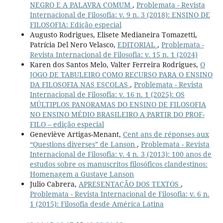
NEGRO E A PALAVRA COMUM
,
Problemata - Revista
Internacional de Filosofia: v. 9 n. 3 (2018): ENSINO DE
FILOSOFIA: Edição especial
Augusto Rodrigues, Elisete Medianeira Tomazetti,
Patrícia Del Nero Velasco,
EDITORIAL
,
Problemata -
Revista Internacional de Filosofia: v. 15 n. 1 (2024)
Karen dos Santos Melo, Valter Ferreira Rodrigues,
O
JOGO DE TABULEIRO COMO RECURSO PARA O ENSINO
DA FILOSOFIA NAS ESCOLAS
,
Problemata - Revista
Internacional de Filosofia: v. 16 n. 1 (2025): OS
MÚLTIPLOS PANORAMAS DO ENSINO DE FILOSOFIA
NO ENSINO MÉDIO BRASILEIRO A PARTIR DO PROF-
FILO – edição especial
Geneviève Artigas-Menant,
Cent ans de réponses aux
“Questions diverses” de Lanson
,
Problemata - Revista
Internacional de Filosofia: v. 4 n. 3 (2013): 100 anos de
estudos sobre os manuscritos filosóficos clandestinos:
Homenagem a Gustave Lanson
Julio Cabrera,
APRESENTAÇÃO DOS TEXTOS
,
Problemata - Revista Internacional de Filosofia: v. 6 n.
1 (2015): Filosofia desde América Latina