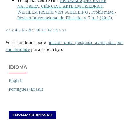
Thiago Macedo Brito,
APROXIMAÇÕES ENTRE
NATUREZA, CIÊNCIA E ARTE EM FRIEDRICH
WILHELM JOSEPH VON SCHELLING
,
Problemata -
Revista Internacional de Filosofia: v. 7 n. 2 (2016)
<<
<
4
5
6
7
8
9
10
11
12
13
>
>>
Você também pode
iniciar uma pesquisa avançada por
similaridade
para este artigo.
IDIOMA
English
Português (Brasil)
ENVIAR SUBMISSÃO