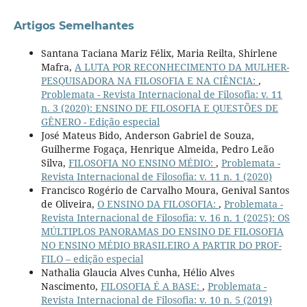
Artigos Semelhantes
Santana Taciana Mariz Félix, Maria Reilta, Shirlene
Mafra,
A LUTA POR RECONHECIMENTO DA MULHER-
PESQUISADORA NA FILOSOFIA E NA CIÊNCIA:
,
Problemata - Revista Internacional de Filosofia: v. 11
n. 3 (2020): ENSINO DE FILOSOFIA E QUESTÕES DE
GÊNERO - Edição especial
José Mateus Bido, Anderson Gabriel de Souza,
Guilherme Fogaça, Henrique Almeida, Pedro Leão
Silva,
FILOSOFIA NO ENSINO MÉDIO:
,
Problemata -
Revista Internacional de Filosofia: v. 11 n. 1 (2020)
Francisco Rogério de Carvalho Moura, Genival Santos
de Oliveira,
O ENSINO DA FILOSOFIA:
,
Problemata -
Revista Internacional de Filosofia: v. 16 n. 1 (2025): OS
MÚLTIPLOS PANORAMAS DO ENSINO DE FILOSOFIA
NO ENSINO MÉDIO BRASILEIRO A PARTIR DO PROF-
FILO – edição especial
Nathalia Glaucia Alves Cunha, Hélio Alves
Nascimento,
FILOSOFIA É A BASE:
,
Problemata -
Revista Internacional de Filosofia: v. 10 n. 5 (2019)