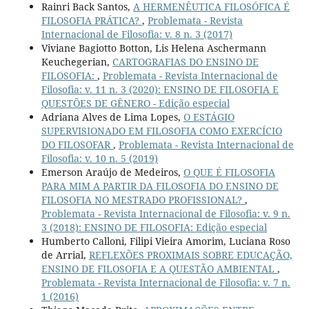
Rainri Back Santos,
A HERMENÊUTICA FILOSÓFICA É
FILOSOFIA PRÁTICA?
,
Problemata - Revista
Internacional de Filosofia: v. 8 n. 3 (2017)
Viviane Bagiotto Botton, Lis Helena Aschermann
Keuchegerian,
CARTOGRAFIAS DO ENSINO DE
FILOSOFIA:
,
Problemata - Revista Internacional de
Filosofia: v. 11 n. 3 (2020): ENSINO DE FILOSOFIA E
QUESTÕES DE GÊNERO - Edição especial
Adriana Alves de Lima Lopes,
O ESTÁGIO
SUPERVISIONADO EM FILOSOFIA COMO EXERCÍCIO
DO FILOSOFAR
,
Problemata - Revista Internacional de
Filosofia: v. 10 n. 5 (2019)
Emerson Araújo de Medeiros,
O QUE É FILOSOFIA
PARA MIM A PARTIR DA FILOSOFIA DO ENSINO DE
FILOSOFIA NO MESTRADO PROFISSIONAL?
,
Problemata - Revista Internacional de Filosofia: v. 9 n.
3 (2018): ENSINO DE FILOSOFIA: Edição especial
Humberto Calloni, Filipi Vieira Amorim, Luciana Roso
de Arrial,
REFLEXÕES PROXIMAIS SOBRE EDUCAÇÃO,
ENSINO DE FILOSOFIA E A QUESTÃO AMBIENTAL
,
Problemata - Revista Internacional de Filosofia: v. 7 n.
1 (2016)