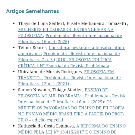
Artigos Semelhantes
Thays de Lima Seiffert, Elisete Medianeira Tomazetti ,
MULHERES FILÓSOFAS OU ESTRANGEIRAS NA
FILOSOFIA?
,
Problemata - Revista Internacional de
Filosofia: v. 16 n. 4 (2025)
Telmir Soares,
Considerações sobre a filosofia latino-
americana
,
Problemata - Revista Internacional de
Filosofia: v. 7 n. 3 (2016): FILOSOFIA POLÍTICA
CRÍTICA | N° Especial da Revista Problemata
Ubiratane de Morais Rodrigues,
FILOSOFIA EM
TRÂNSITO:
,
Problemata - Revista Internacional de
Filosofia: v. 12 n. 1 (2021)
Samon Noyama, Thiago Stadler,
ENSINO DE
FILOSOFIA AO SUL DO BRASIL:
,
Problemata - Revista
Internacional de Filosofia: v. 16 n. 1 (2025): OS
MÚLTIPLOS PANORAMAS DO ENSINO DE FILOSOFIA
NO ENSINO MÉDIO BRASILEIRO A PARTIR DO PROF-
FILO – edição especial
Katiuscia da Costa Espinosa,
A REFORMA DO ENSINO
MÉDIO PELA LEI Nº 13.415/2017 E O ENSINO DE