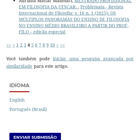
Adriana Mattar Maamari,
MESTRADO PROFISSIONAL
EM FILOSOFIA DA UFSCAR:
,
Problemata - Revista
Internacional de Filosofia: v. 16 n. 1 (2025): OS
MÚLTIPLOS PANORAMAS DO ENSINO DE FILOSOFIA
NO ENSINO MÉDIO BRASILEIRO A PARTIR DO PROF-
FILO – edição especial
<<
<
1
2
3
4
5
6
7
8
9
10
>
>>
Você também pode
iniciar uma pesquisa avançada por
similaridade
para este artigo.
IDIOMA
English
Português (Brasil)
ENVIAR SUBMISSÃO