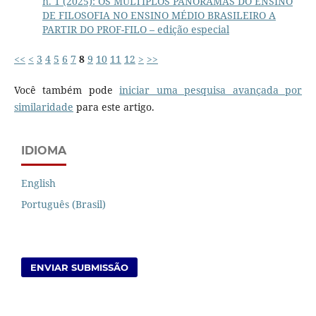
n. 1 (2025): OS MÚLTIPLOS PANORAMAS DO ENSINO
DE FILOSOFIA NO ENSINO MÉDIO BRASILEIRO A
PARTIR DO PROF-FILO – edição especial
<<
<
3
4
5
6
7
8
9
10
11
12
>
>>
Você também pode
iniciar uma pesquisa avançada por
similaridade
para este artigo.
IDIOMA
English
Português (Brasil)
ENVIAR SUBMISSÃO