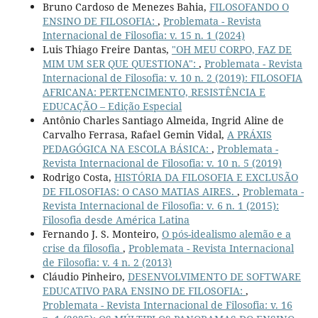
Bruno Cardoso de Menezes Bahia,
FILOSOFANDO O
ENSINO DE FILOSOFIA:
,
Problemata - Revista
Internacional de Filosofia: v. 15 n. 1 (2024)
Luis Thiago Freire Dantas,
"OH MEU CORPO, FAZ DE
MIM UM SER QUE QUESTIONA":
,
Problemata - Revista
Internacional de Filosofia: v. 10 n. 2 (2019): FILOSOFIA
AFRICANA: PERTENCIMENTO, RESISTÊNCIA E
EDUCAÇÃO – Edição Especial
Antônio Charles Santiago Almeida, Ingrid Aline de
Carvalho Ferrasa, Rafael Gemin Vidal,
A PRÁXIS
PEDAGÓGICA NA ESCOLA BÁSICA:
,
Problemata -
Revista Internacional de Filosofia: v. 10 n. 5 (2019)
Rodrigo Costa,
HISTÓRIA DA FILOSOFIA E EXCLUSÃO
DE FILOSOFIAS: O CASO MATIAS AIRES.
,
Problemata -
Revista Internacional de Filosofia: v. 6 n. 1 (2015):
Filosofia desde América Latina
Fernando J. S. Monteiro,
O pós-idealismo alemão e a
crise da filosofia
,
Problemata - Revista Internacional
de Filosofia: v. 4 n. 2 (2013)
Cláudio Pinheiro,
DESENVOLVIMENTO DE SOFTWARE
EDUCATIVO PARA ENSINO DE FILOSOFIA:
,
Problemata - Revista Internacional de Filosofia: v. 16