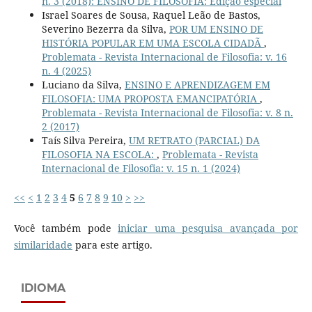
n. 3 (2018): ENSINO DE FILOSOFIA: Edição especial
Israel Soares de Sousa, Raquel Leão de Bastos,
Severino Bezerra da Silva,
POR UM ENSINO DE
HISTÓRIA POPULAR EM UMA ESCOLA CIDADÃ
,
Problemata - Revista Internacional de Filosofia: v. 16
n. 4 (2025)
Luciano da Silva,
ENSINO E APRENDIZAGEM EM
FILOSOFIA: UMA PROPOSTA EMANCIPATÓRIA
,
Problemata - Revista Internacional de Filosofia: v. 8 n.
2 (2017)
Taís Silva Pereira,
UM RETRATO (PARCIAL) DA
FILOSOFIA NA ESCOLA:
,
Problemata - Revista
Internacional de Filosofia: v. 15 n. 1 (2024)
<<
<
1
2
3
4
5
6
7
8
9
10
>
>>
Você também pode
iniciar uma pesquisa avançada por
similaridade
para este artigo.
IDIOMA