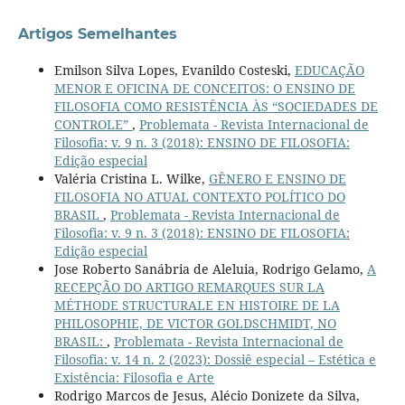
Artigos Semelhantes
Emilson Silva Lopes, Evanildo Costeski,
EDUCAÇÃO
MENOR E OFICINA DE CONCEITOS: O ENSINO DE
FILOSOFIA COMO RESISTÊNCIA ÀS “SOCIEDADES DE
CONTROLE”
,
Problemata - Revista Internacional de
Filosofia: v. 9 n. 3 (2018): ENSINO DE FILOSOFIA:
Edição especial
Valéria Cristina L. Wilke,
GÊNERO E ENSINO DE
FILOSOFIA NO ATUAL CONTEXTO POLÍTICO DO
BRASIL
,
Problemata - Revista Internacional de
Filosofia: v. 9 n. 3 (2018): ENSINO DE FILOSOFIA:
Edição especial
Jose Roberto Sanábria de Aleluia, Rodrigo Gelamo,
A
RECEPÇÃO DO ARTIGO REMARQUES SUR LA
MÉTHODE STRUCTURALE EN HISTOIRE DE LA
PHILOSOPHIE, DE VICTOR GOLDSCHMIDT, NO
BRASIL:
,
Problemata - Revista Internacional de
Filosofia: v. 14 n. 2 (2023): Dossiê especial – Estética e
Existência: Filosofia e Arte
Rodrigo Marcos de Jesus, Alécio Donizete da Silva,