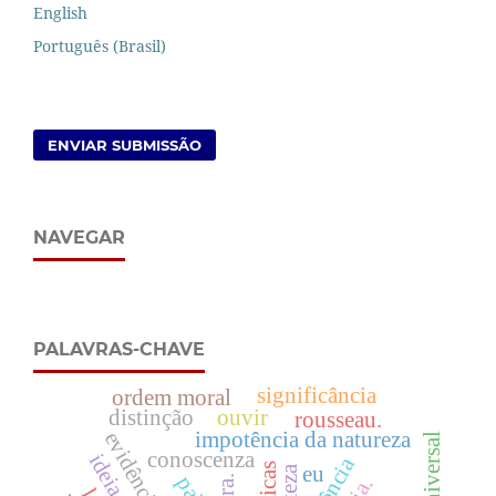
English
Português (Brasil)
ENVIAR SUBMISSÃO
NAVEGAR
PALAVRAS-CHAVE
significância
ordem moral
distinção
ouvir
rousseau.
evidência
impotência da natureza
conoscenza
eu
certeza