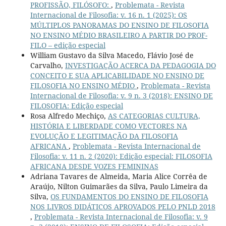
PROFISSÃO, FILÓSOFO:
,
Problemata - Revista
Internacional de Filosofia: v. 16 n. 1 (2025): OS
MÚLTIPLOS PANORAMAS DO ENSINO DE FILOSOFIA
NO ENSINO MÉDIO BRASILEIRO A PARTIR DO PROF-
FILO – edição especial
William Gustavo da Silva Macedo, Flávio José de
Carvalho,
INVESTIGAÇÃO ACERCA DA PEDAGOGIA DO
CONCEITO E SUA APLICABILIDADE NO ENSINO DE
FILOSOFIA NO ENSINO MÉDIO
,
Problemata - Revista
Internacional de Filosofia: v. 9 n. 3 (2018): ENSINO DE
FILOSOFIA: Edição especial
Rosa Alfredo Mechiço,
AS CATEGORIAS CULTURA,
HISTÓRIA E LIBERDADE COMO VECTORES NA
EVOLUÇÃO E LEGITIMAÇÃO DA FILOSOFIA
AFRICANA
,
Problemata - Revista Internacional de
Filosofia: v. 11 n. 2 (2020): Edição especial: FILOSOFIA
AFRICANA DESDE VOZES FEMININAS
Adriana Tavares de Almeida, Maria Alice Corrêa de
Araújo, Nilton Guimarães da Silva, Paulo Limeira da
Silva,
OS FUNDAMENTOS DO ENSINO DE FILOSOFIA
NOS LIVROS DIDÁTICOS APROVADOS PELO PNLD 2018
,
Problemata - Revista Internacional de Filosofia: v. 9