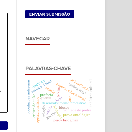
ENVIAR SUBMISSÃO
NAVEGAR
PALAVRAS-CHAVE
racionalismo.
dualismo
enrique dussel
indústria cultural
populações indígenas
produto educacional
herbert feigl
acrasia
bíblia
profecia
crítica do juízo
arte.
kant
quebra
operacionalismo
desenvolvimento produtivo
formação
orixás
relação
idosos
vontade de poder
goethe
prova ontológica
percy bridgman