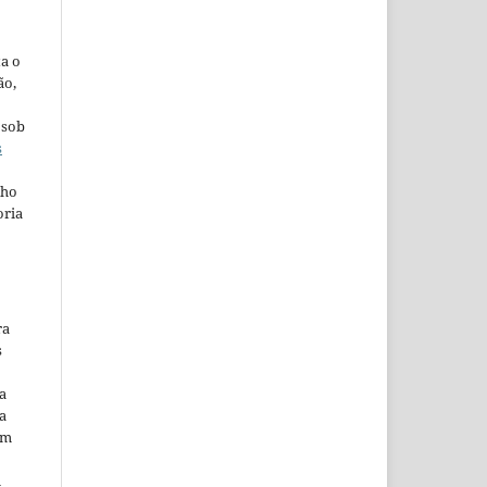
ta o
ão,
 sob
s
lho
oria
ra
s
a
a
em
m