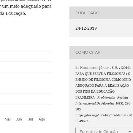
ser um meio adequado para
 da Educação.
PUBLICADO
24-12-2019
COMO CITAR
do Nascimento Júnior , F. B. . (2019).
PARA QUE SERVE A FILOSOFIA? : O
ENSINO DE FILOSOFIA COMO MEIO
ADEQUADO PARA A REALIZAÇÃO
DOS FINS DA EDUCAÇÃO
BRASILEIRA .
Problemata - Revista
Internacional De Filosofia
,
10
(5), 295–
305.
https://doi.org/10.7443/problemata.v1
i5.49673
Fomatos de Citação