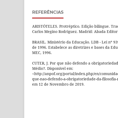
REFERÊNCIAS
ARISTÓTELES. Protréptico. Edição bilíngue. Tr
Carlos Megino Rodriguez. Madrid: Abada Editor
BRASIL. Ministério da Educação. LDB - Lei nº 9
de 1996. Estabelece as diretrizes e bases da Educ
MEC, 1996.
CUTER, J. Por que não defendo a obrigatoriedade
Médio?. Disponível em:
<http://anpof.org/portal/index.php/en/comunida
que-nao-defendo-a-obrigatoriedade-da-filosofia
em 12 de Novembro de 2019.