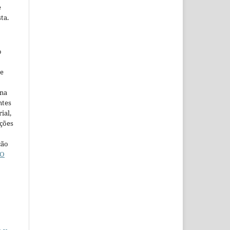
e
ta.
o
ne
ina
ntes
ial,
ações
ção
O