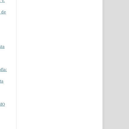
 v.
l de
sta
fia:
ta
IMO