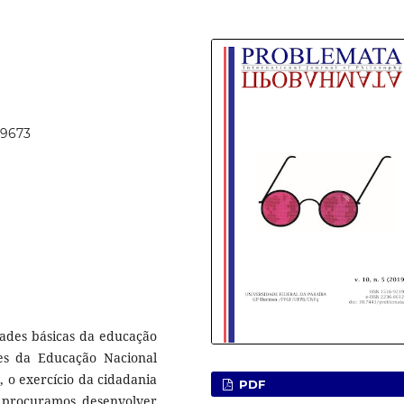
49673
dades básicas da educação
ases da Educação Nacional
 o exercício da cidadania
PDF
, procuramos desenvolver