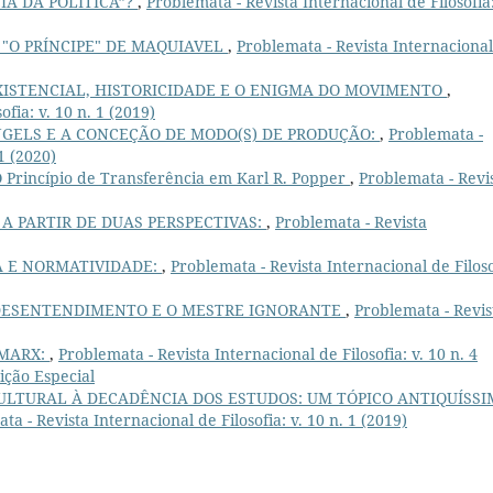
IA DA POLÍTICA”?
,
Problemata - Revista Internacional de Filosofia:
"O PRÍNCIPE" DE MAQUIAVEL
,
Problemata - Revista Internaciona
XISTENCIAL, HISTORICIDADE E O ENIGMA DO MOVIMENTO
,
fia: v. 10 n. 1 (2019)
GELS E A CONCEÇÃO DE MODO(S) DE PRODUÇÃO:
,
Problemata -
 1 (2020)
 Princípio de Transferência em Karl R. Popper
,
Problemata - Revi
A PARTIR DE DUAS PERSPECTIVAS:
,
Problemata - Revista
A E NORMATIVIDADE:
,
Problemata - Revista Internacional de Filoso
O DESENTENDIMENTO E O MESTRE IGNORANTE
,
Problemata - Revis
 MARX:
,
Problemata - Revista Internacional de Filosofia: v. 10 n. 4
ção Especial
ULTURAL À DECADÊNCIA DOS ESTUDOS: UM TÓPICO ANTIQUÍSS
ta - Revista Internacional de Filosofia: v. 10 n. 1 (2019)