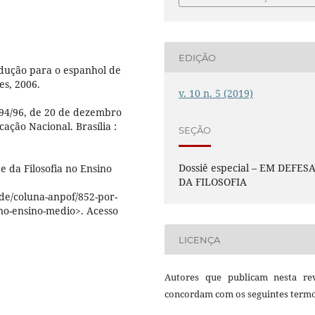
EDIÇÃO
adução para o espanhol de
es, 2006.
v. 10 n. 5 (2019)
394/96, de 20 de dezembro
ação Nacional. Brasília :
SEÇÃO
Dossiê especial – EM DEFES
 da Filosofia no Ensino
DA FILOSOFIA
de/coluna-anpof/852-por-
-no-ensino-medio>. Acesso
LICENÇA
Autores que publicam nesta rev
concordam com os seguintes termo