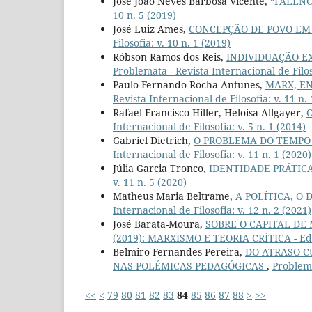
José João Neves Barbosa Vicente,
“FALÊNC
10 n. 5 (2019)
José Luiz Ames,
CONCEPÇÃO DE POVO EM 
Filosofia: v. 10 n. 1 (2019)
Róbson Ramos dos Reis,
INDIVIDUAÇÃO E
Problemata - Revista Internacional de Filoso
Paulo Fernando Rocha Antunes,
MARX, EN
Revista Internacional de Filosofia: v. 11 n.
Rafael Francisco Hiller, Heloisa Allgayer,
O
Internacional de Filosofia: v. 5 n. 1 (2014)
Gabriel Dietrich,
O PROBLEMA DO TEMPO 
Internacional de Filosofia: v. 11 n. 1 (2020)
Júlia Garcia Tronco,
IDENTIDADE PRÁTIC
v. 11 n. 5 (2020)
Matheus Maria Beltrame,
A POLÍTICA, 
Internacional de Filosofia: v. 12 n. 2 (2021)
José Barata-Moura,
SOBRE O CAPITAL DE
(2019): MARXISMO E TEORIA CRÍTICA - Edi
Belmiro Fernandes Pereira,
DO ATRASO C
NAS POLÉMICAS PEDAGÓGICAS
,
Problema
<<
<
79
80
81
82
83
84
85
86
87
88
>
>>