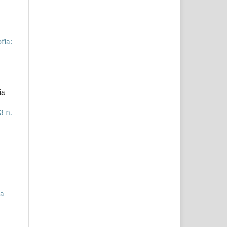
fia:
ia
3 n.
da