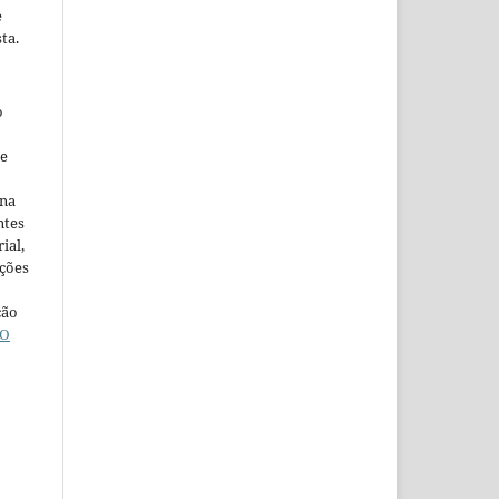
e
ta.
o
ne
ina
ntes
ial,
ações
ção
O