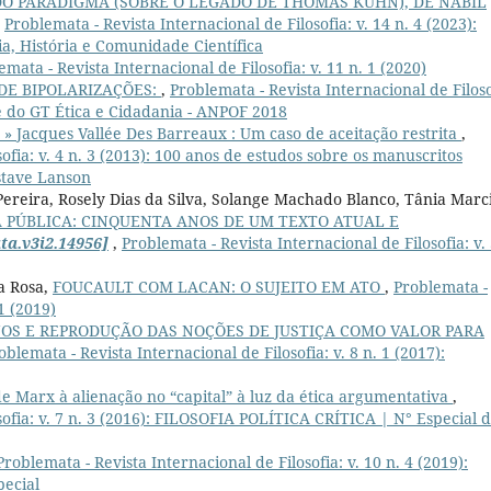
O PARADIGMA (SOBRE O LEGADO DE THOMAS KUHN), DE NABIL
,
Problemata - Revista Internacional de Filosofia: v. 14 n. 4 (2023):
 História e Comunidade Científica
emata - Revista Internacional de Filosofia: v. 11 n. 1 (2020)
E BIPOLARIZAÇÕES:
,
Problemata - Revista Internacional de Filoso
ê do GT Ética e Cidadania - ANPOF 2018
o » Jacques Vallée Des Barreaux : Um caso de aceitação restrita
,
ofia: v. 4 n. 3 (2013): 100 anos de estudos sobre os manuscritos
stave Lanson
 Pereira, Rosely Dias da Silva, Solange Machado Blanco, Tânia Marc
PÚBLICA: CINQUENTA ANOS DE UM TEXTO ATUAL E
ta.v3i2.14956]
,
Problemata - Revista Internacional de Filosofia: v. 
a Rosa,
FOUCAULT COM LACAN: O SUJEITO EM ATO
,
Problemata -
 1 (2019)
OS E REPRODUÇÃO DAS NOÇÕES DE JUSTIÇA COMO VALOR PARA
oblemata - Revista Internacional de Filosofia: v. 8 n. 1 (2017):
de Marx à alienação no “capital” à luz da ética argumentativa
,
sofia: v. 7 n. 3 (2016): FILOSOFIA POLÍTICA CRÍTICA | N° Especial 
Problemata - Revista Internacional de Filosofia: v. 10 n. 4 (2019):
ecial