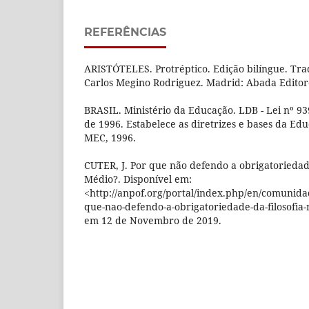
REFERÊNCIAS
ARISTÓTELES. Protréptico. Edição bilíngue. Tr
Carlos Megino Rodriguez. Madrid: Abada Editor
BRASIL. Ministério da Educação. LDB - Lei nº 9
de 1996. Estabelece as diretrizes e bases da Educ
MEC, 1996.
CUTER, J. Por que não defendo a obrigatoriedade
Médio?. Disponível em:
<http://anpof.org/portal/index.php/en/comunida
que-nao-defendo-a-obrigatoriedade-da-filosofia
em 12 de Novembro de 2019.