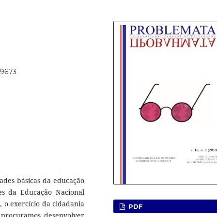
49673
dades básicas da educação
ases da Educação Nacional
 o exercício da cidadania
PDF
, procuramos desenvolver