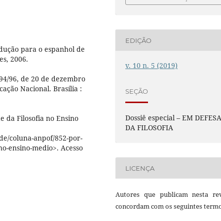
EDIÇÃO
adução para o espanhol de
es, 2006.
v. 10 n. 5 (2019)
394/96, de 20 de dezembro
ação Nacional. Brasília :
SEÇÃO
Dossiê especial – EM DEFES
 da Filosofia no Ensino
DA FILOSOFIA
de/coluna-anpof/852-por-
-no-ensino-medio>. Acesso
LICENÇA
Autores que publicam nesta rev
concordam com os seguintes termo