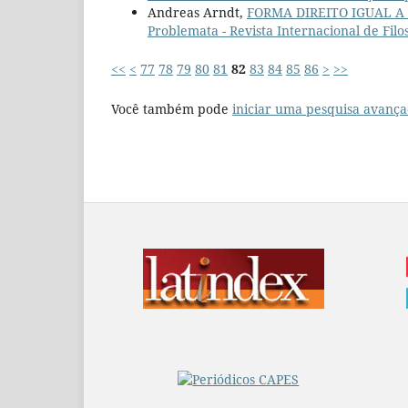
Andreas Arndt,
FORMA DIREITO IGUAL 
Problemata - Revista Internacional de Fil
<<
<
77
78
79
80
81
82
83
84
85
86
>
>>
Você também pode
iniciar uma pesquisa avança