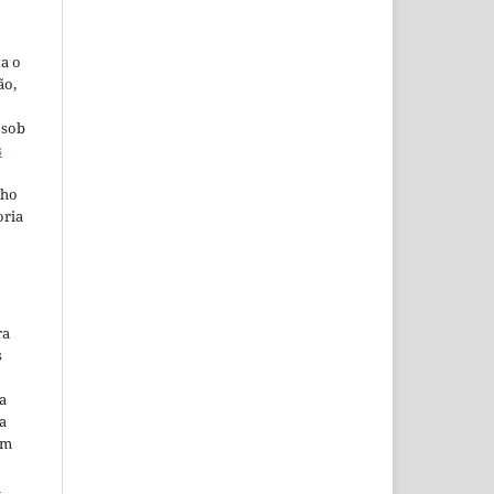
ta o
ão,
 sob
s
lho
oria
ra
s
a
a
em
m