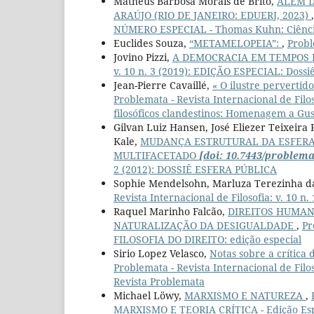
Matheus Barbosa Morais de Brito,
ALÉM D
ARAÚJO (RIO DE JANEIRO: EDUERJ, 2023)
NÚMERO ESPECIAL - Thomas Kuhn: Ciência,
Euclides Souza,
“METAMELOPEIA”:
,
Probl
Jovino Pizzi,
A DEMOCRACIA EM TEMPOS D
v. 10 n. 3 (2019): EDIÇÃO ESPECIAL: Dossi
Jean-Pierre Cavaillé,
« O ilustre pervertid
Problemata - Revista Internacional de Filos
filosóficos clandestinos: Homenagem a Gu
Gilvan Luiz Hansen, José Eliezer Teixeira
Kale,
MUDANÇA ESTRUTURAL DA ESFERA 
MULTIFACETADO
[doi: 10.7443/problema
2 (2012): DOSSIÊ ESFERA PÚBLICA
Sophie Mendelsohn, Marluza Terezinha d
Revista Internacional de Filosofia: v. 10 n.
Raquel Marinho Falcão,
DIREITOS HUMAN
NATURALIZAÇÃO DA DESIGUALDADE
,
Pr
FILOSOFIA DO DIREITO: edição especial
Sirio Lopez Velasco,
Notas sobre a crítica 
Problemata - Revista Internacional de Filo
Revista Problemata
Michael Löwy,
MARXISMO E NATUREZA
,
MARXISMO E TEORIA CRÍTICA - Edição Esp