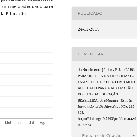
ser um meio adequado para
 da Educação.
PUBLICADO
24-12-2019
COMO CITAR
do Nascimento Júnior , F. B. . (2019).
PARA QUE SERVE A FILOSOFIA? : O
ENSINO DE FILOSOFIA COMO MEIO
ADEQUADO PARA A REALIZAÇÃO
DOS FINS DA EDUCAÇÃO
BRASILEIRA .
Problemata - Revista
Internacional De Filosofia
,
10
(5), 295–
305.
https://doi.org/10.7443/problemata.v1
i5.49673
Fomatos de Citação