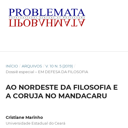
INÍCIO
/
ARQUIVOS
/
V. 10 N. 5 (2019)
/
Dossiê especial – EM DEFESA DA FILOSOFIA
AO NORDESTE DA FILOSOFIA E
A CORUJA NO MANDACARU
Cristiane Marinho
Universidade Estadual do Ceará