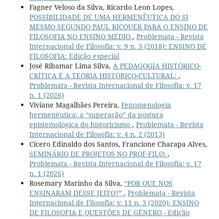
Fagner Veloso da Silva, Ricardo Leon Lopes,
POSSIBILIDADE DE UMA HERMENÊUTICA DO SI
MESMO SEGUNDO PAUL RICOUER PARA O ENSINO DE
FILOSOFIA NO ENSINO MÉDIO
,
Problemata - Revista
Internacional de Filosofia: v. 9 n. 3 (2018): ENSINO DE
FILOSOFIA: Edição especial
José Ribamar Lima Silva,
A PEDAGOGIA HISTÓRICO-
CRÍTICA E A TEORIA HISTÓRICO-CULTURAL:
,
Problemata - Revista Internacional de Filosofia: v. 17
n. 1 (2026)
Viviane Magalhães Pereira,
Fenomenologia
hermenêutica: a “superação” da postura
epistemológica do historicismo
,
Problemata - Revista
Internacional de Filosofia: v. 4 n. 2 (2013)
Cícero Edinaldo dos Santos, Francione Charapa Alves,
SEMINÁRIO DE PROJETOS NO PROF-FILO:
,
Problemata - Revista Internacional de Filosofia: v. 17
n. 1 (2026)
Rosemary Marinho da Silva,
“POR QUE NOS
ENSINARAM DESSE JEITO?”
,
Problemata - Revista
Internacional de Filosofia: v. 11 n. 3 (2020): ENSINO
DE FILOSOFIA E QUESTÕES DE GÊNERO - Edição