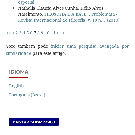
especial
Nathalia Glaucia Alves Cunha, Hélio Alves
Nascimento,
FILOSOFIA É A BASE:
,
Problemata -
Revista Internacional de Filosofia: v. 10 n. 5 (2019)
<<
<
2
3
4
5
6
7
8
9
10
11
>
>>
Você também pode
iniciar uma pesquisa avançada por
similaridade
para este artigo.
IDIOMA
English
Português (Brasil)
ENVIAR SUBMISSÃO