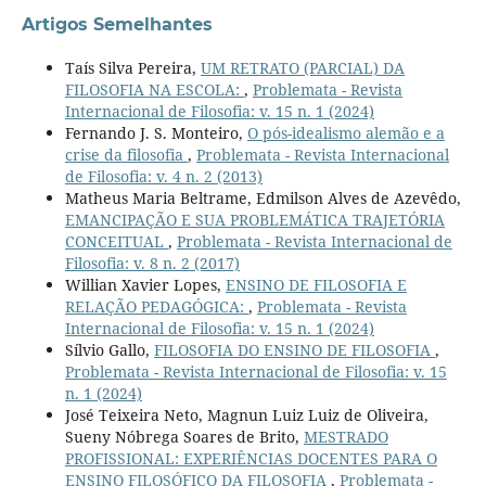
Artigos Semelhantes
Taís Silva Pereira,
UM RETRATO (PARCIAL) DA
FILOSOFIA NA ESCOLA:
,
Problemata - Revista
Internacional de Filosofia: v. 15 n. 1 (2024)
Fernando J. S. Monteiro,
O pós-idealismo alemão e a
crise da filosofia
,
Problemata - Revista Internacional
de Filosofia: v. 4 n. 2 (2013)
Matheus Maria Beltrame, Edmilson Alves de Azevêdo,
EMANCIPAÇÃO E SUA PROBLEMÁTICA TRAJETÓRIA
CONCEITUAL
,
Problemata - Revista Internacional de
Filosofia: v. 8 n. 2 (2017)
Willian Xavier Lopes,
ENSINO DE FILOSOFIA E
RELAÇÃO PEDAGÓGICA:
,
Problemata - Revista
Internacional de Filosofia: v. 15 n. 1 (2024)
Sílvio Gallo,
FILOSOFIA DO ENSINO DE FILOSOFIA
,
Problemata - Revista Internacional de Filosofia: v. 15
n. 1 (2024)
José Teixeira Neto, Magnun Luiz Luiz de Oliveira,
Sueny Nóbrega Soares de Brito,
MESTRADO
PROFISSIONAL: EXPERIÊNCIAS DOCENTES PARA O
ENSINO FILOSÓFICO DA FILOSOFIA
,
Problemata -