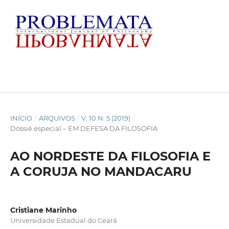
INÍCIO
/
ARQUIVOS
/
V. 10 N. 5 (2019)
/
Dossiê especial – EM DEFESA DA FILOSOFIA
AO NORDESTE DA FILOSOFIA E
A CORUJA NO MANDACARU
Cristiane Marinho
Universidade Estadual do Ceará