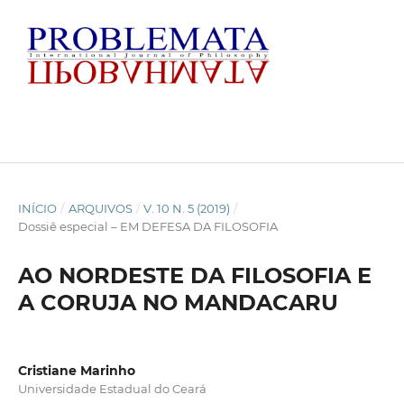
INÍCIO
/
ARQUIVOS
/
V. 10 N. 5 (2019)
/
Dossiê especial – EM DEFESA DA FILOSOFIA
AO NORDESTE DA FILOSOFIA E
A CORUJA NO MANDACARU
Cristiane Marinho
Universidade Estadual do Ceará