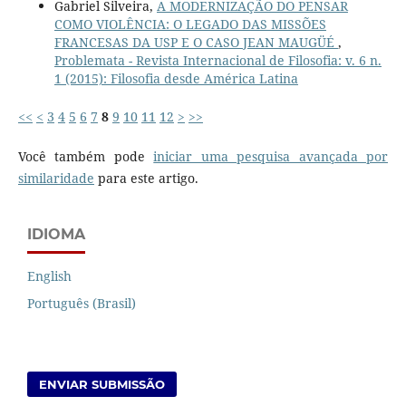
Gabriel Silveira,
A MODERNIZAÇÃO DO PENSAR
COMO VIOLÊNCIA: O LEGADO DAS MISSÕES
FRANCESAS DA USP E O CASO JEAN MAUGÜÉ
,
Problemata - Revista Internacional de Filosofia: v. 6 n.
1 (2015): Filosofia desde América Latina
<<
<
3
4
5
6
7
8
9
10
11
12
>
>>
Você também pode
iniciar uma pesquisa avançada por
similaridade
para este artigo.
IDIOMA
English
Português (Brasil)
ENVIAR SUBMISSÃO