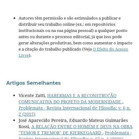
Autores têm permissão e são estimulados a publicar e
distribuir seu trabalho online (ex.: em repositórios
institucionais ou na sua página pessoal) a qualquer ponto
antes ou durante o processo editorial, já que isso pode
gerar alterações produtivas, bem como aumentar o impacto
e a citação do trabalho publicado (Veja
O Efeito do Acesso
Livre
).
Artigos Semelhantes
Vicente Zatti,
HABERMAS E A RECONSTRUÇÃO
COMUNICATIVA DO PROJETO DA MODERNIDADE
,
Problemata - Revista Internacional de Filosofia: v. 6 n.
2 (2015)
José Aparecido Pereira, Eduardo Mateus Guimarães
Rossi,
A RELAÇÃO ENTRE O HOMEM E DEUS NA OBRA
"TEMOR E TREMOR" DE KIERKEGAARD
,
Problemata -
Revista Internacional de Filosofia: v. 17 n. 1 (2026)