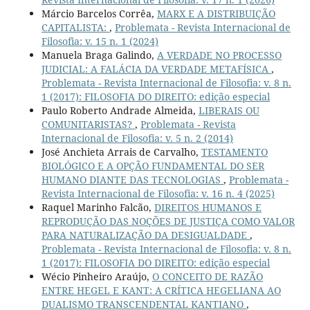
Márcio Barcelos Corrêa,
MARX E A DISTRIBUIÇÃO
CAPITALISTA:
,
Problemata - Revista Internacional de
Filosofia: v. 15 n. 1 (2024)
Manuela Braga Galindo,
A VERDADE NO PROCESSO
JUDICIAL: A FALÁCIA DA VERDADE METAFÍSICA
,
Problemata - Revista Internacional de Filosofia: v. 8 n.
1 (2017): FILOSOFIA DO DIREITO: edição especial
Paulo Roberto Andrade Almeida,
LIBERAIS OU
COMUNITARISTAS?
,
Problemata - Revista
Internacional de Filosofia: v. 5 n. 2 (2014)
José Anchieta Arrais de Carvalho,
TESTAMENTO
BIOLÓGICO E A OPÇÃO FUNDAMENTAL DO SER
HUMANO DIANTE DAS TECNOLOGIAS
,
Problemata -
Revista Internacional de Filosofia: v. 16 n. 4 (2025)
Raquel Marinho Falcão,
DIREITOS HUMANOS E
REPRODUÇÃO DAS NOÇÕES DE JUSTIÇA COMO VALOR
PARA NATURALIZAÇÃO DA DESIGUALDADE
,
Problemata - Revista Internacional de Filosofia: v. 8 n.
1 (2017): FILOSOFIA DO DIREITO: edição especial
Wécio Pinheiro Araújo,
O CONCEITO DE RAZÃO
ENTRE HEGEL E KANT: A CRÍTICA HEGELIANA AO
DUALISMO TRANSCENDENTAL KANTIANO
,