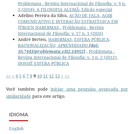
Problemata - Revista Internacional de Filosofia: v. 9 n.
1 (2018): A FILOSOFIA ALEMÃ: Edição especial
Adelino Pereira da Silva,
AÇÃO DE FALA, AGIR
COMUNICATIVO E INTERAÇÃO ESTRATÉGICA EM
JÜRGEN HABERMAS
,
Problemata - Revista
Internacional de Filosofia: v. 17 n. 1 (2026)
André Berten,
HABERMAS, ESFERA PÚBLICA,
RACIONALIZAÇÃO, APRENDIZADO
[doi:
10.7443/problemata.v3i2.14952]
,
Problemata -
Revista Internacional de Filosofia: v. 3 n. 2 (2012):
DOSSIÊ ESFERA PÚBLICA
<<
<
4
5
6
7
8
9
10
11
12
13
>
>>
Você também pode
iniciar uma pesquisa avançada por
similaridade
para este artigo.
IDIOMA
English