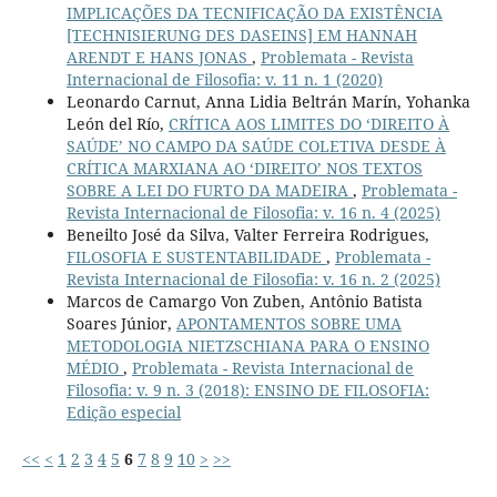
IMPLICAÇÕES DA TECNIFICAÇÃO DA EXISTÊNCIA
[TECHNISIERUNG DES DASEINS] EM HANNAH
ARENDT E HANS JONAS
,
Problemata - Revista
Internacional de Filosofia: v. 11 n. 1 (2020)
Leonardo Carnut, Anna Lidia Beltrán Marín, Yohanka
León del Río,
CRÍTICA AOS LIMITES DO ‘DIREITO À
SAÚDE’ NO CAMPO DA SAÚDE COLETIVA DESDE À
CRÍTICA MARXIANA AO ‘DIREITO’ NOS TEXTOS
SOBRE A LEI DO FURTO DA MADEIRA
,
Problemata -
Revista Internacional de Filosofia: v. 16 n. 4 (2025)
Beneilto José da Silva, Valter Ferreira Rodrigues,
FILOSOFIA E SUSTENTABILIDADE
,
Problemata -
Revista Internacional de Filosofia: v. 16 n. 2 (2025)
Marcos de Camargo Von Zuben, Antônio Batista
Soares Júnior,
APONTAMENTOS SOBRE UMA
METODOLOGIA NIETZSCHIANA PARA O ENSINO
MÉDIO
,
Problemata - Revista Internacional de
Filosofia: v. 9 n. 3 (2018): ENSINO DE FILOSOFIA:
Edição especial
<<
<
1
2
3
4
5
6
7
8
9
10
>
>>