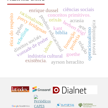
ciências sociais
enrique dussel
racionalismo.
conceitos primitivos.
ética do respeito
produto educacional
percy bridgman
orixás
acrasia
herbert feigl
prova ontológica
ppfen
arte.
kant
schelling
operacionalismo
bíblia
formação
profecia
direitos sociais
vontade de poder
idosos
relação
goethe
indústria cultural
existência.
ayrson heraclito