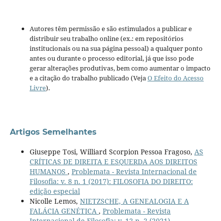
Autores têm permissão e são estimulados a publicar e
distribuir seu trabalho online (ex.: em repositórios
institucionais ou na sua página pessoal) a qualquer ponto
antes ou durante o processo editorial, já que isso pode
gerar alterações produtivas, bem como aumentar o impacto
e a citação do trabalho publicado (Veja
O Efeito do Acesso
Livre
).
Artigos Semelhantes
Giuseppe Tosi, Williard Scorpion Pessoa Fragoso,
AS
CRÍTICAS DE DIREITA E ESQUERDA AOS DIREITOS
HUMANOS
,
Problemata - Revista Internacional de
Filosofia: v. 8 n. 1 (2017): FILOSOFIA DO DIREITO:
edição especial
Nicolle Lemos,
NIETZSCHE, A GENEALOGIA E A
FALÁCIA GENÉTICA
,
Problemata - Revista
Internacional de Filosofia: v. 12 n. 2 (2021)