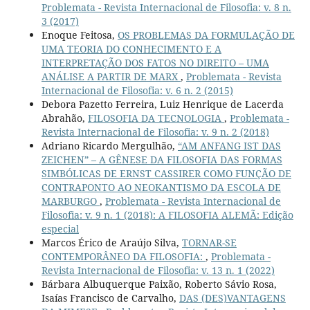
Problemata - Revista Internacional de Filosofia: v. 8 n.
3 (2017)
Enoque Feitosa,
OS PROBLEMAS DA FORMULAÇÃO DE
UMA TEORIA DO CONHECIMENTO E A
INTERPRETAÇÃO DOS FATOS NO DIREITO – UMA
ANÁLISE A PARTIR DE MARX
,
Problemata - Revista
Internacional de Filosofia: v. 6 n. 2 (2015)
Debora Pazetto Ferreira, Luiz Henrique de Lacerda
Abrahão,
FILOSOFIA DA TECNOLOGIA
,
Problemata -
Revista Internacional de Filosofia: v. 9 n. 2 (2018)
Adriano Ricardo Mergulhão,
“AM ANFANG IST DAS
ZEICHEN” – A GÊNESE DA FILOSOFIA DAS FORMAS
SIMBÓLICAS DE ERNST CASSIRER COMO FUNÇÃO DE
CONTRAPONTO AO NEOKANTISMO DA ESCOLA DE
MARBURGO
,
Problemata - Revista Internacional de
Filosofia: v. 9 n. 1 (2018): A FILOSOFIA ALEMÃ: Edição
especial
Marcos Érico de Araújo Silva,
TORNAR-SE
CONTEMPORÂNEO DA FILOSOFIA:
,
Problemata -
Revista Internacional de Filosofia: v. 13 n. 1 (2022)
Bárbara Albuquerque Paixão, Roberto Sávio Rosa,
Isaías Francisco de Carvalho,
DAS (DES)VANTAGENS