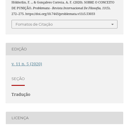
Hölderlin, F. ., & Gonçalves Correia, A. F. (2020). SOBRE O CONCEITO
DE PUNIÇÃO.
Problemata - Revista Internacional De Filosofia
,
11
(5),
272–275. https://doi.org/10.7443/problemata.v11i5.53033
Fomatos de Citação
EDIÇÃO
v. 11 n. 5 (2020)
SEÇÃO
Tradução
LICENÇA