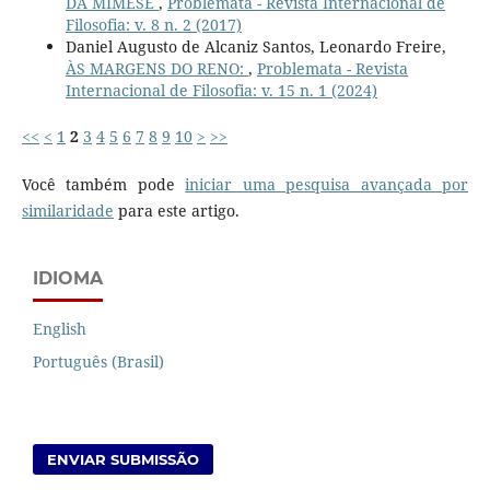
DA MIMESE
,
Problemata - Revista Internacional de
Filosofia: v. 8 n. 2 (2017)
Daniel Augusto de Alcaniz Santos, Leonardo Freire,
ÀS MARGENS DO RENO:
,
Problemata - Revista
Internacional de Filosofia: v. 15 n. 1 (2024)
<<
<
1
2
3
4
5
6
7
8
9
10
>
>>
Você também pode
iniciar uma pesquisa avançada por
similaridade
para este artigo.
IDIOMA
English
Português (Brasil)
ENVIAR SUBMISSÃO