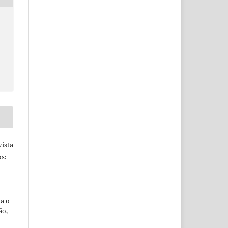
ista
s:
ta o
ão,