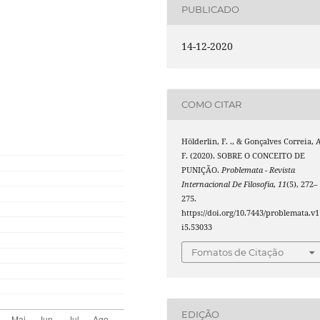
PUBLICADO
14-12-2020
COMO CITAR
Hölderlin, F. ., & Gonçalves Correia, 
F. (2020). SOBRE O CONCEITO DE
PUNIÇÃO.
Problemata - Revista
Internacional De Filosofia
,
11
(5), 272–
275.
https://doi.org/10.7443/problemata.v1
i5.53033
Fomatos de Citação
EDIÇÃO