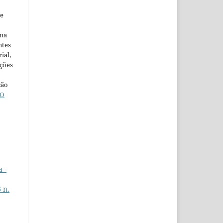
ne
ina
ntes
ial,
ações
ção
O
 -
 n.