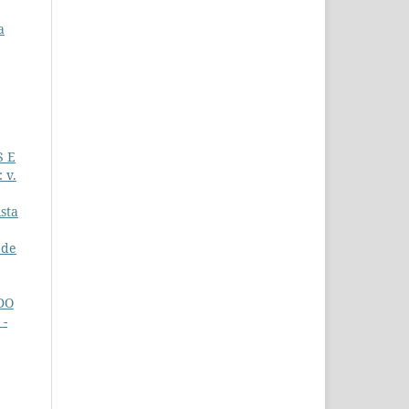
a
S E
 v.
sta
 de
DO
 -