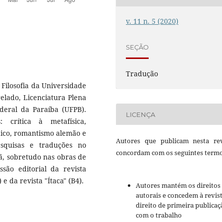
v. 11 n. 5 (2020)
SEÇÃO
Tradução
ilosofia da Universidade
relado, Licenciatura Plena
deral da Paraíba (UFPB).
LICENÇA
 crítica à metafísica,
aico, romantismo alemão e
Autores que publicam nesta rev
esquisas e traduções no
concordam com os seguintes termo
mã, sobretudo nas obras de
são editorial da revista
 e da revista "Ítaca" (B4).
Autores mantém os direitos
autorais e concedem à revis
direito de primeira publicaç
com o trabalho