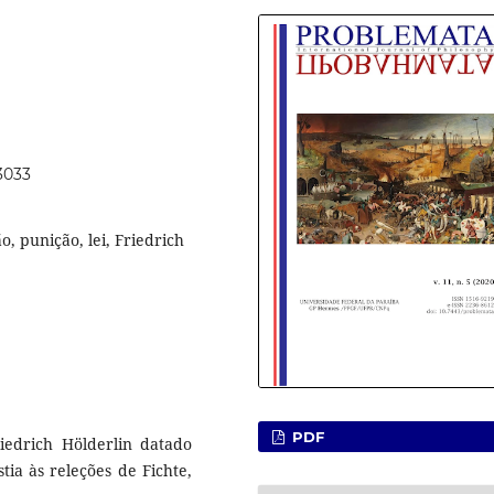
53033
, punição, lei, Friedrich
PDF
edrich Hölderlin datado
tia às releções de Fichte,