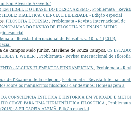
dmilson Alves de Azevêdo"
 EM HEGEL E O BRASIL DO BOLSONARISMO
,
Problemata - Revist
020): HEGEL: DIALÉTICA, CIÊNCIA E LIBERDADE - Edição especial
os,
FILOSOFIA E POESIA:
,
Problemata - Revista Internacional de
IPLOS PANORAMAS DO ENSINO DE FILOSOFIA NO ENSINO MÉDIO
ão especial
emata - Revista Internacional de Filosofia: v. 10 n. 4 (2019):
ecial
sta de Campos Melo Júnior, Marilene de Souza Campos,
OS ESTADO
HOBBES E WEBER:
,
Problemata - Revista Internacional de Filosofia:
MENTO - ALGUNS ELEMENTOS FUNDAMENTAIS
,
Problemata - Revi
eur de l’Examen de la religion
,
Problemata - Revista Internacional
studos sobre os manuscritos filosóficos clandestinos: Homenagem a
 DA CONSCIÊNCIA ESTÉTICA E HISTÓRICA EM VERDADE E MÉTO
ITO CHAVE PARA UMA HERMENÊUTICA FILOSÓFICA
,
Problemata
. 1 (2018): A FILOSOFIA ALEMÃ: Edição especial