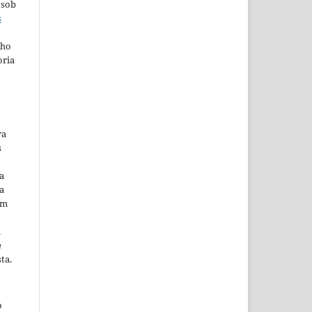
 sob
s
lho
oria
ra
s
a
a
em
m
e
ta.
o