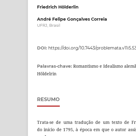
Friedrich Hölderlin
André Felipe Gonçalves Correia
UFRJ, Brasil
DOI:
https://doi.org/10.7443/problemata.v11i5.
Romantismo e Idealismo alemão
Palavras-chave:
Höldelrin
RESUMO
Trata-se de uma tradução de um texto de Fri
do início de 1795, à época em que o autor assis