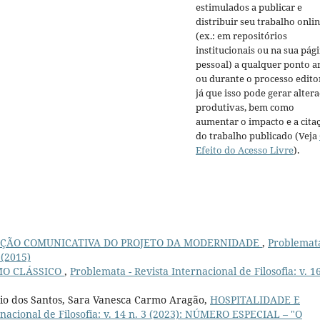
estimulados a publicar e
distribuir seu trabalho onli
(ex.: em repositórios
institucionais ou na sua pág
pessoal) a qualquer ponto a
ou durante o processo editor
já que isso pode gerar alter
produtivas, bem como
aumentar o impacto e a cita
do trabalho publicado (Veja
Efeito do Acesso Livre
).
ÇÃO COMUNICATIVA DO PROJETO DA MODERNIDADE
,
Problemata
 (2015)
MO CLÁSSICO
,
Problemata - Revista Internacional de Filosofia: v. 16
dio dos Santos, Sara Vanesca Carmo Aragão,
HOSPITALIDADE E
rnacional de Filosofia: v. 14 n. 3 (2023): NÚMERO ESPECIAL – "O