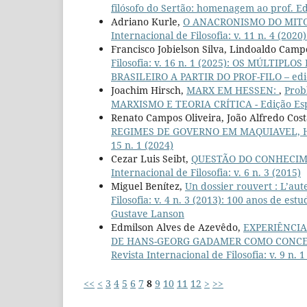
filósofo do Sertão: homenagem ao prof. E
Adriano Kurle,
O ANACRONISMO DO MITO
Internacional de Filosofia: v. 11 n. 4 (2
Francisco Jobielson Silva, Lindoaldo Camp
Filosofia: v. 16 n. 1 (2025): OS MÚLT
BRASILEIRO A PARTIR DO PROF-FILO – ediç
Joachim Hirsch,
MARX EM HESSEN:
,
Probl
MARXISMO E TEORIA CRÍTICA - Edição Esp
Renato Campos Oliveira, João Alfredo Co
REGIMES DE GOVERNO EM MAQUIAVEL, 
15 n. 1 (2024)
Cezar Luis Seibt,
QUESTÃO DO CONHECI
Internacional de Filosofia: v. 6 n. 3 (2015)
Miguel Benítez,
Un dossier rouvert : L’aut
Filosofia: v. 4 n. 3 (2013): 100 anos de e
Gustave Lanson
Edmilson Alves de Azevêdo,
EXPERIÊNCIA
DE HANS-GEORG GADAMER COMO CONCE
Revista Internacional de Filosofia: v. 9 n
<<
<
3
4
5
6
7
8
9
10
11
12
>
>>