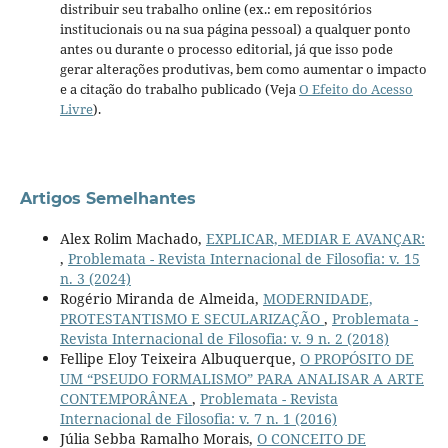
distribuir seu trabalho online (ex.: em repositórios
institucionais ou na sua página pessoal) a qualquer ponto
antes ou durante o processo editorial, já que isso pode
gerar alterações produtivas, bem como aumentar o impacto
e a citação do trabalho publicado (Veja
O Efeito do Acesso
Livre
).
Artigos Semelhantes
Alex Rolim Machado,
EXPLICAR, MEDIAR E AVANÇAR:
,
Problemata - Revista Internacional de Filosofia: v. 15
n. 3 (2024)
Rogério Miranda de Almeida,
MODERNIDADE,
PROTESTANTISMO E SECULARIZAÇÃO
,
Problemata -
Revista Internacional de Filosofia: v. 9 n. 2 (2018)
Fellipe Eloy Teixeira Albuquerque,
O PROPÓSITO DE
UM “PSEUDO FORMALISMO” PARA ANALISAR A ARTE
CONTEMPORÂNEA
,
Problemata - Revista
Internacional de Filosofia: v. 7 n. 1 (2016)
Júlia Sebba Ramalho Morais,
O CONCEITO DE