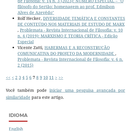
de Filosofia: v. 14 n. 3 (2023): NÚMERO ESPECIAL – "O
filósofo do Sertão: homenagem ao prof. Edmilson
Alves de Azevêdo"
Rolf Hecker,
DIVERSIDADE TEMÁTICA E CONSTANTES
DE CONTEÚDO NOS MATERIAIS DE ESTUDO DE MARX
,
Problemata - Revista Internacional de Filosofia: v. 10
n. 4 (2019): MARXISMO E TEORIA CRÍTICA - Edição
Especial
Vicente Zatti,
HABERMAS E A RECONSTRUÇÃO
COMUNICATIVA DO PROJETO DA MODERNIDADE
,
Problemata - Revista Internacional de Filosofia: v. 6 n.
2 (2015)
<<
<
2
3
4
5
6
7
8
9
10
11
>
>>
Você também pode
iniciar uma pesquisa avançada por
similaridade
para este artigo.
IDIOMA
English