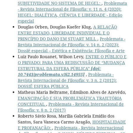
SUBJETIVIDADE NO SISTEMA DE HEGEL:
,
Problemata
- Revista Internacional de Filosofia: v. 11 n. 4 (2020):
HEGEL: DIALÉTICA, CIÊNCIA E LIBERDADE - Edição
especial
Douglas Orben, Douglas Kaefer Klug,
A RELAÇÃO
ENTRE ESTADO, LIBERDADE INDIVIDUAL E O
PRINCÍPIO DO DANO EM STUART MILL
,
Problemata -
Revista Internacional de Filosofia: v. 14 n. 2 (2023):
Dossiê especial – Estética e Existência: Filosofia e Arte
Luiz Paulo Rouanet, Wilson Levy,
ENTRE O PÚBLICO E
O PRIVADO: PARA UMA REDISCUSSÃO DE “MUDANÇA
ESTRUTURAL DA ESFERA PÚBLICA”
[doi:
10.7443/problemata.v3i2.14955]
,
Problemata -
Revista Internacional de Filosofia: v. 3 n. 2 (2012):
DOSSIÊ ESFERA PÚBLICA
Matheus Maria Beltrame, Edmilson Alves de Azevêdo,
EMANCIPAÇÃO E SUA PROBLEMÁTICA TRAJETÓRIA
CONCEITUAL
,
Problemata - Revista Internacional de
Filosofia: v. 8 n. 2 (2017)
Roberto Sávio Rosa, Marilia Gabriela Emídio dos
Santos, Sara Vanesca Carmo Aragão,
HOSPITALIDADE
E PROFANAÇÃO:
,
Problemata - Revista Internacional