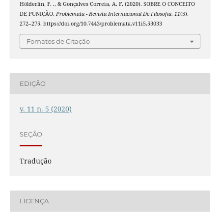
Hölderlin, F. ., & Gonçalves Correia, A. F. (2020). SOBRE O CONCEITO
DE PUNIÇÃO.
Problemata - Revista Internacional De Filosofia
,
11
(5),
272–275. https://doi.org/10.7443/problemata.v11i5.53033
Fomatos de Citação
EDIÇÃO
v. 11 n. 5 (2020)
SEÇÃO
Tradução
LICENÇA