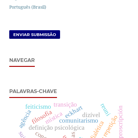
Português (Brasil)
ENVIAR SUBMISSÃO
NAVEGAR
PALAVRAS-CHAVE
transição
reuni
feiticismo
eckhart
proscripción
filosofía
agência
mística
dizível
comunitarismo
definição psicológica