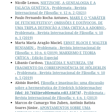
Nicolle Lemos,
NIETZSCHE, A GENEALOGIA E A
FALÁCIA GENÉTICA
,
Problemata - Revista
Internacional de Filosofia: v. 12 n. 2 (2021)
Paulo Fernando Rocha Antunes,
MARX E O “CARÁTER
DE FETICHE/FEITIÇO”: OMISSÕES E EQUÍVOCOS. DE
UMA TRIPLA DEFINIÇÃO A UMA CRÍTICA A ADORNO
,
Problemata - Revista Internacional de Filosofia: v. 10
n. 1 (2019)
Marta Maria Aragão Maciel,
ERNST BLOCH E WALTER
BENJAMIN:
,
Problemata - Revista Internacional de
Filosofia: v. 10 n. 4 (2019): MARXISMO E TEORIA
CRÍTICA - Edição Especial
Libanio Cardoso,
TRAGÉDIA E NATUREZA. UM
FRAGMENTO DA CORRESPONDÊNCIA DE HÖLDERLIN
,
Problemata - Revista Internacional de Filosofia: v. 10
n. 5 (2019)
Aloisio Ruedel,
Filosofia e imaginação: uma discussão
sobre a hermenêutica de Friedrich Schleiermacher
[doi: 10.7443/problemata.v4i1.15874]
,
Problemata -
Revista Internacional de Filosofia: v. 4 n. 1 (2013)
Marcos de Camargo Von Zuben, Antônio Batista
Soares Júnior,
APONTAMENTOS SOBRE UMA