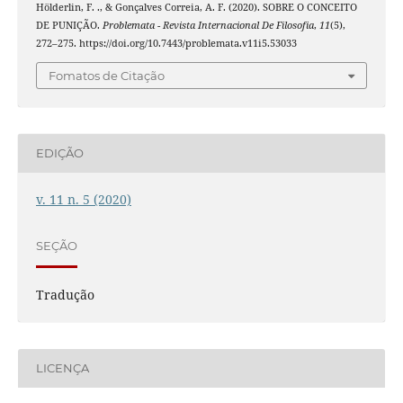
Hölderlin, F. ., & Gonçalves Correia, A. F. (2020). SOBRE O CONCEITO
DE PUNIÇÃO.
Problemata - Revista Internacional De Filosofia
,
11
(5),
272–275. https://doi.org/10.7443/problemata.v11i5.53033
Fomatos de Citação
EDIÇÃO
v. 11 n. 5 (2020)
SEÇÃO
Tradução
LICENÇA