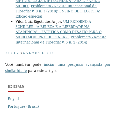
METODOLOGIA NIETZSCHIANA PARA O ENSINO
MÉDIO
,
Problemata - Revista Internacional de
Filosofia: v. 9 n. 3 (2018): ENSINO DE FILOSOFIA:
Edição especial
Vitor Luiz Rigoti dos Anjos,
UM RETORNO A
SCHILLER: “A BELEZA É A LIBERDADE NA
APARÊNCIA” – ESTÉTICA COMO DESAFIO PARA O
MODO MODERNO DE PENSAR
,
Problemata - Revista
Internacional de Filosofia: v. 5 n. 2 (2014)
<<
<
1
2
3
4
5
6
7
8
9
10
>
>>
Você também pode
iniciar uma pesquisa avançada por
similaridade
para este artigo.
IDIOMA
English
Português (Brasil)