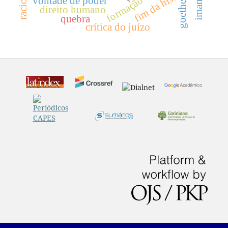
fim da história
formação
vontade de poder
goethe
direito humano
quebra
crítica do juízo