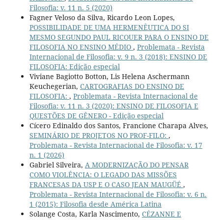
Filosofia: v. 11 n. 5 (2020)
Fagner Veloso da Silva, Ricardo Leon Lopes,
POSSIBILIDADE DE UMA HERMENÊUTICA DO SI
MESMO SEGUNDO PAUL RICOUER PARA O ENSINO DE
FILOSOFIA NO ENSINO MÉDIO
,
Problemata - Revista
Internacional de Filosofia: v. 9 n. 3 (2018): ENSINO DE
FILOSOFIA: Edição especial
Viviane Bagiotto Botton, Lis Helena Aschermann
Keuchegerian,
CARTOGRAFIAS DO ENSINO DE
FILOSOFIA:
,
Problemata - Revista Internacional de
Filosofia: v. 11 n. 3 (2020): ENSINO DE FILOSOFIA E
QUESTÕES DE GÊNERO - Edição especial
Cícero Edinaldo dos Santos, Francione Charapa Alves,
SEMINÁRIO DE PROJETOS NO PROF-FILO:
,
Problemata - Revista Internacional de Filosofia: v. 17
n. 1 (2026)
Gabriel Silveira,
A MODERNIZAÇÃO DO PENSAR
COMO VIOLÊNCIA: O LEGADO DAS MISSÕES
FRANCESAS DA USP E O CASO JEAN MAUGÜÉ
,
Problemata - Revista Internacional de Filosofia: v. 6 n.
1 (2015): Filosofia desde América Latina
Solange Costa, Karla Nascimento,
CÉZANNE E