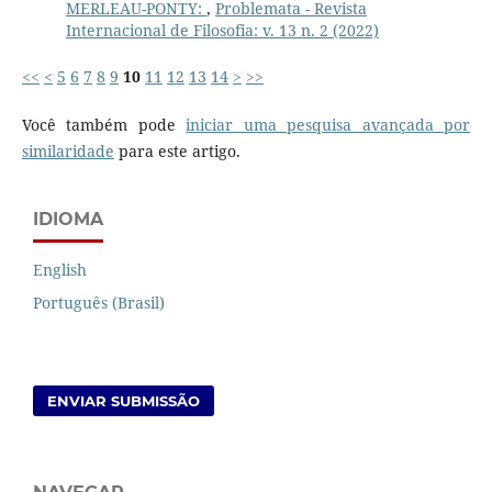
MERLEAU-PONTY:
,
Problemata - Revista
Internacional de Filosofia: v. 13 n. 2 (2022)
<<
<
5
6
7
8
9
10
11
12
13
14
>
>>
Você também pode
iniciar uma pesquisa avançada por
similaridade
para este artigo.
IDIOMA
English
Português (Brasil)
ENVIAR SUBMISSÃO