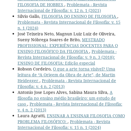
FILOSOFIA DE HOBBES
,
Problemata - Revista
Internacional de Filosofia: v. 12 n. 1 (2021)
Sílvio Gallo,
FILOSOFIA DO ENSINO DE FILOSOFIA
,
Problemata - Revista Internacional de Filosofia: v. 15
n. 1 (2024)
José Teixeira Neto, Magnun Luiz Luiz de Oliveira,
Sueny Nóbrega Soares de Brito,
MESTRADO
PROFISSIONAL: EXPERIÊNCIAS DOCENTES PARA O
ENSINO FILOSÓFICO DA FILOSOFIA
,
Problemata -
Revista Internacional de Filosofia: v. 9 n. 3 (2018):
ENSINO DE FILOSOFIA: Edição especial
Robson Cordeiro,
O que a arte torna visível? Uma
leitura de “A Origem da Obra de Arte”, de Martin
Heidegger
,
Problemata - Revista Internacional de
Filosofia: v. 4 n. 2 (2013)
Antonio Jose Lopes Alves, Sabina Maura Silva,
A
filosofia no ensino médio brasileiro: um estudo de
caso
,
Problemata - Revista Internacional de Filosofia:
v. 4 n. 2 (2013)
Laura Agratti,
ENSINAR A ENSINAR FILOSOFIA COMO
PROBLEMA FILOSÓFICO:
,
Problemata - Revista
Internacional de Filosofia: v. 15 n. 1 (2024)