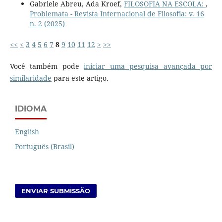
Gabriele Abreu, Ada Kroef,
FILOSOFIA NA ESCOLA:
,
Problemata - Revista Internacional de Filosofia: v. 16
n. 2 (2025)
<<
<
3
4
5
6
7
8
9
10
11
12
>
>>
Você também pode
iniciar uma pesquisa avançada por
similaridade
para este artigo.
IDIOMA
English
Português (Brasil)
ENVIAR SUBMISSÃO