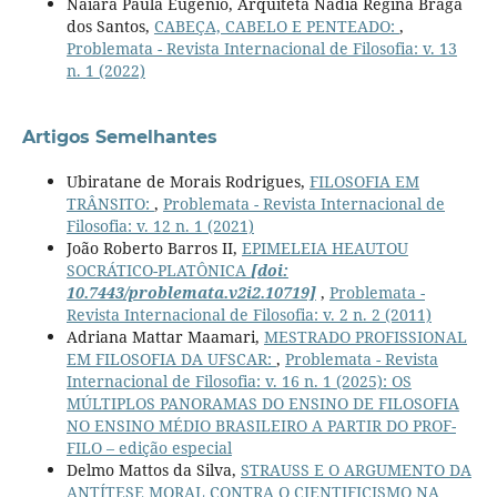
Naiara Paula Eugenio, Arquiteta Nádia Regina Braga
dos Santos,
CABEÇA, CABELO E PENTEADO:
,
Problemata - Revista Internacional de Filosofia: v. 13
n. 1 (2022)
Artigos Semelhantes
Ubiratane de Morais Rodrigues,
FILOSOFIA EM
TRÂNSITO:
,
Problemata - Revista Internacional de
Filosofia: v. 12 n. 1 (2021)
João Roberto Barros II,
EPIMELEIA HEAUTOU
SOCRÁTICO-PLATÔNICA
[doi:
10.7443/problemata.v2i2.10719]
,
Problemata -
Revista Internacional de Filosofia: v. 2 n. 2 (2011)
Adriana Mattar Maamari,
MESTRADO PROFISSIONAL
EM FILOSOFIA DA UFSCAR:
,
Problemata - Revista
Internacional de Filosofia: v. 16 n. 1 (2025): OS
MÚLTIPLOS PANORAMAS DO ENSINO DE FILOSOFIA
NO ENSINO MÉDIO BRASILEIRO A PARTIR DO PROF-
FILO – edição especial
Delmo Mattos da Silva,
STRAUSS E O ARGUMENTO DA
ANTÍTESE MORAL CONTRA O CIENTIFICISMO NA