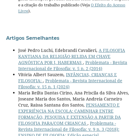
e a citação do trabalho publicado (Veja
O Efeito do Acesso
Livre
).
Artigos Semelhantes
José Pedro Luchi, Edebrandi Cavalieri,
A FILOSOFIA
KANTIANA DA RELIGIÃO RELIDA EM CHAVE
AGNÓSTICA POR J. HABERMAS
,
Problemata - Revista
Internacional de Filosofia: v. 5 n. 2 (2014)
Vitória Albert Sauzem,
INFÂNCIAS, CRIANÇAS E
FILOSOFIA:
,
Problemata - Revista Internacional de
Filosofia: v. 15 n. 1 (2024)
Maria Reilta Dantas Cirino, Ana Priscila da Silva Alves,
Joseane Maria dos Santos, Maria Andreia Carneiro
Cruz, Raíssa Santana dos Santos,
PENSAMENTO E
EXPERIÊNCIA NA ESCOLA: CAMINHAR ENTRE
FORMAÇÃO, PESQUISA E EXTENSÃO A PARTIR DA
FILOSOFIA PARA/COM CRIANÇAS
,
Problemata -
Revista Internacional de Filosofia: v. 9 n. 3 (2018):
ENSINO DE FILOSOFIA: Edição especial