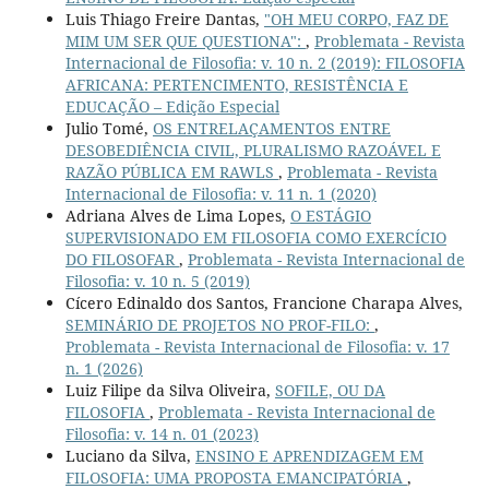
Luis Thiago Freire Dantas,
"OH MEU CORPO, FAZ DE
MIM UM SER QUE QUESTIONA":
,
Problemata - Revista
Internacional de Filosofia: v. 10 n. 2 (2019): FILOSOFIA
AFRICANA: PERTENCIMENTO, RESISTÊNCIA E
EDUCAÇÃO – Edição Especial
Julio Tomé,
OS ENTRELAÇAMENTOS ENTRE
DESOBEDIÊNCIA CIVIL, PLURALISMO RAZOÁVEL E
RAZÃO PÚBLICA EM RAWLS
,
Problemata - Revista
Internacional de Filosofia: v. 11 n. 1 (2020)
Adriana Alves de Lima Lopes,
O ESTÁGIO
SUPERVISIONADO EM FILOSOFIA COMO EXERCÍCIO
DO FILOSOFAR
,
Problemata - Revista Internacional de
Filosofia: v. 10 n. 5 (2019)
Cícero Edinaldo dos Santos, Francione Charapa Alves,
SEMINÁRIO DE PROJETOS NO PROF-FILO:
,
Problemata - Revista Internacional de Filosofia: v. 17
n. 1 (2026)
Luiz Filipe da Silva Oliveira,
SOFILE, OU DA
FILOSOFIA
,
Problemata - Revista Internacional de
Filosofia: v. 14 n. 01 (2023)
Luciano da Silva,
ENSINO E APRENDIZAGEM EM
FILOSOFIA: UMA PROPOSTA EMANCIPATÓRIA
,