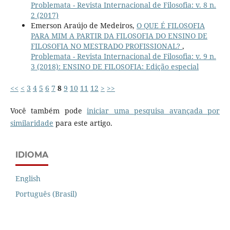
Problemata - Revista Internacional de Filosofia: v. 8 n.
2 (2017)
Emerson Araújo de Medeiros,
O QUE É FILOSOFIA
PARA MIM A PARTIR DA FILOSOFIA DO ENSINO DE
FILOSOFIA NO MESTRADO PROFISSIONAL?
,
Problemata - Revista Internacional de Filosofia: v. 9 n.
3 (2018): ENSINO DE FILOSOFIA: Edição especial
<<
<
3
4
5
6
7
8
9
10
11
12
>
>>
Você também pode
iniciar uma pesquisa avançada por
similaridade
para este artigo.
IDIOMA
English
Português (Brasil)