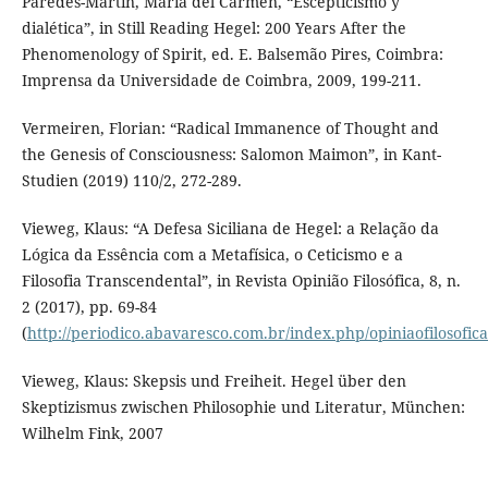
Paredes-Martín, María del Carmen, “Escepticismo y
dialética”, in Still Reading Hegel: 200 Years After the
Phenomenology of Spirit, ed. E. Balsemão Pires, Coimbra:
Imprensa da Universidade de Coimbra, 2009, 199-211.
Vermeiren, Florian: “Radical Immanence of Thought and
the Genesis of Consciousness: Salomon Maimon”, in Kant-
Studien (2019) 110/2, 272-289.
Vieweg, Klaus: “A Defesa Siciliana de Hegel: a Relação da
Lógica da Essência com a Metafísica, o Ceticismo e a
Filosofia Transcendental”, in Revista Opinião Filosófica, 8, n.
2 (2017), pp. 69-84
(
http://periodico.abavaresco.com.br/index.php/opiniaofilosofica
Vieweg, Klaus: Skepsis und Freiheit. Hegel über den
Skeptizismus zwischen Philosophie und Literatur, München:
Wilhelm Fink, 2007