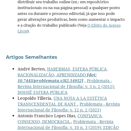
distribuir seu trabalho online (ex.: em repositórios
institucionais ou na sua página pessoal) a qualquer ponto
antes ou durante o processo editorial, já que isso pode
gerar alterações produtivas, bem como aumentar o impacto
e a citação do trabalho publicado (Veja
O Efeito do Acesso
Livre
).
Artigos Semelhantes
André Berten,
HABERMAS, ESFERA PÚBLICA,
RACIONALIZAÇÃO, APRENDIZADO
[doi:
10.7443/problemata.v3i2.14952]
,
Problemata -
Revista Internacional de Filosofia: v. 3 n. 2 (2012):
DOSSIÊ ESFERA PÚBLICA
Leopoldo Tillería,
UNA NOTA A LA ESTÉTICA
TRANSCENDENTAL DE KANT
,
Problemata - Revista
Internacional de Filosofia: v. 12 n. 2 (2021)
Antonio Francisco Lopes Dias,
CONFIANÇA,
CONSENSO, DEMOCRACIA
,
Problemata - Revista
Internacional de Filosofia: v. 10 n. 3 (2019): EDIÇÃO