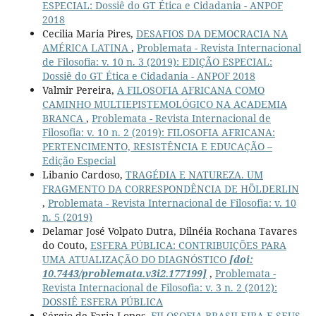
ESPECIAL: Dossiê do GT Ética e Cidadania - ANPOF
2018
Cecilia Maria Pires,
DESAFIOS DA DEMOCRACIA NA
AMÉRICA LATINA
,
Problemata - Revista Internacional
de Filosofia: v. 10 n. 3 (2019): EDIÇÃO ESPECIAL:
Dossiê do GT Ética e Cidadania - ANPOF 2018
Valmir Pereira,
A FILOSOFIA AFRICANA COMO
CAMINHO MULTIEPISTEMOLÓGICO NA ACADEMIA
BRANCA
,
Problemata - Revista Internacional de
Filosofia: v. 10 n. 2 (2019): FILOSOFIA AFRICANA:
PERTENCIMENTO, RESISTÊNCIA E EDUCAÇÃO –
Edição Especial
Libanio Cardoso,
TRAGÉDIA E NATUREZA. UM
FRAGMENTO DA CORRESPONDÊNCIA DE HÖLDERLIN
,
Problemata - Revista Internacional de Filosofia: v. 10
n. 5 (2019)
Delamar José Volpato Dutra, Dilnéia Rochana Tavares
do Couto,
ESFERA PÚBLICA: CONTRIBUIÇÕES PARA
UMA ATUALIZAÇÃO DO DIAGNÓSTICO
[doi:
10.7443/problemata.v3i2.177199]
,
Problemata -
Revista Internacional de Filosofia: v. 3 n. 2 (2012):
DOSSIÊ ESFERA PÚBLICA
Sérgio de Faria Lopes,
FILOSOFIA BRASILEIRA E SEUS