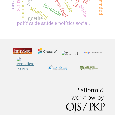
seriedade
herbert feigl
orixás
relação
formação
bíblia
schelling
goethe
política de saúde e política social.