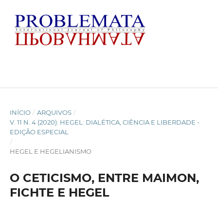
INÍCIO
/
ARQUIVOS
/
V. 11 N. 4 (2020): HEGEL: DIALÉTICA, CIÊNCIA E LIBERDADE -
EDIÇÃO ESPECIAL
/
HEGEL E HEGELIANISMO
O CETICISMO, ENTRE MAIMON,
FICHTE E HEGEL