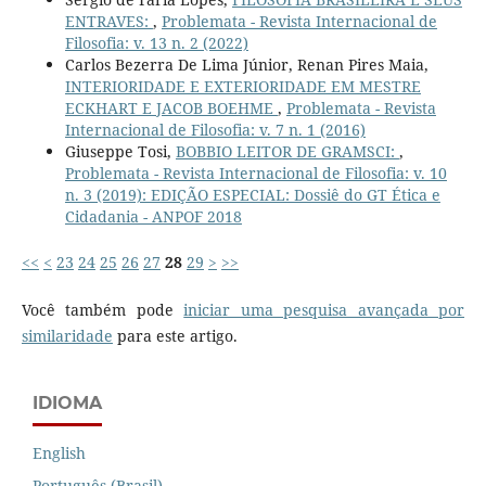
ENTRAVES:
,
Problemata - Revista Internacional de
Filosofia: v. 13 n. 2 (2022)
Carlos Bezerra De Lima Júnior, Renan Pires Maia,
INTERIORIDADE E EXTERIORIDADE EM MESTRE
ECKHART E JACOB BOEHME
,
Problemata - Revista
Internacional de Filosofia: v. 7 n. 1 (2016)
Giuseppe Tosi,
BOBBIO LEITOR DE GRAMSCI:
,
Problemata - Revista Internacional de Filosofia: v. 10
n. 3 (2019): EDIÇÃO ESPECIAL: Dossiê do GT Ética e
Cidadania - ANPOF 2018
<<
<
23
24
25
26
27
28
29
>
>>
Você também pode
iniciar uma pesquisa avançada por
similaridade
para este artigo.
IDIOMA
English
Português (Brasil)