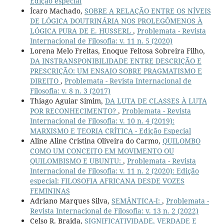
Edição especial
Ícaro Machado,
SOBRE A RELAÇÃO ENTRE OS NÍVEIS
DE LÓGICA DOUTRINÁRIA NOS PROLEGÔMENOS À
LÓGICA PURA DE E. HUSSERL
,
Problemata - Revista
Internacional de Filosofia: v. 11 n. 5 (2020)
Lorena Melo Freitas, Enoque Feitosa Sobreira Filho,
DA INSTRANSPONIBILIDADE ENTRE DESCRIÇÃO E
PRESCRIÇÃO: UM ENSAIO SOBRE PRAGMATISMO E
DIREITO
,
Problemata - Revista Internacional de
Filosofia: v. 8 n. 3 (2017)
Thiago Aguiar Simim,
DA LUTA DE CLASSES À LUTA
POR RECONHECIMENTO?
,
Problemata - Revista
Internacional de Filosofia: v. 10 n. 4 (2019):
MARXISMO E TEORIA CRÍTICA - Edição Especial
Aline Aline Cristina Oliveira do Carmo,
QUILOMBO
COMO UM CONCEITO EM MOVIMENTO OU
QUILOMBISMO E UBUNTU:
,
Problemata - Revista
Internacional de Filosofia: v. 11 n. 2 (2020): Edição
especial: FILOSOFIA AFRICANA DESDE VOZES
FEMININAS
Adriano Marques Silva,
SEMÂNTICA-I:
,
Problemata -
Revista Internacional de Filosofia: v. 13 n. 2 (2022)
Celso R. Braida,
SIGNIFICATIVIDADE, VERDADE E