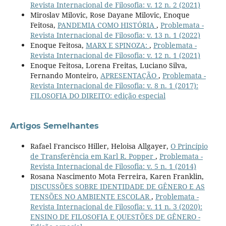
Revista Internacional de Filosofia: v. 12 n. 2 (2021)
Miroslav Milovic, Rose Dayane Milovic, Enoque
Feitosa,
PANDEMIA COMO HISTÓRIA
,
Problemata -
Revista Internacional de Filosofia: v. 13 n. 1 (2022)
Enoque Feitosa,
MARX E SPINOZA:
,
Problemata -
Revista Internacional de Filosofia: v. 12 n. 1 (2021)
Enoque Feitosa, Lorena Freitas, Luciano Silva,
Fernando Monteiro,
APRESENTAÇÃO
,
Problemata -
Revista Internacional de Filosofia: v. 8 n. 1 (2017):
FILOSOFIA DO DIREITO: edição especial
Artigos Semelhantes
Rafael Francisco Hiller, Heloisa Allgayer,
O Princípio
de Transferência em Karl R. Popper
,
Problemata -
Revista Internacional de Filosofia: v. 5 n. 1 (2014)
Rosana Nascimento Mota Ferreira, Karen Franklin,
DISCUSSÕES SOBRE IDENTIDADE DE GÊNERO E AS
TENSÕES NO AMBIENTE ESCOLAR
,
Problemata -
Revista Internacional de Filosofia: v. 11 n. 3 (2020):
ENSINO DE FILOSOFIA E QUESTÕES DE GÊNERO -