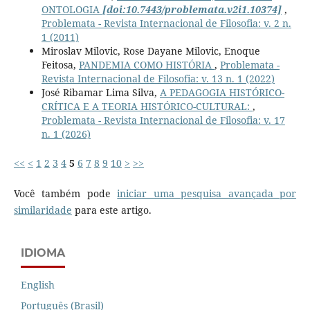
ONTOLOGIA
[doi:10.7443/problemata.v2i1.10374]
,
Problemata - Revista Internacional de Filosofia: v. 2 n.
1 (2011)
Miroslav Milovic, Rose Dayane Milovic, Enoque
Feitosa,
PANDEMIA COMO HISTÓRIA
,
Problemata -
Revista Internacional de Filosofia: v. 13 n. 1 (2022)
José Ribamar Lima Silva,
A PEDAGOGIA HISTÓRICO-
CRÍTICA E A TEORIA HISTÓRICO-CULTURAL:
,
Problemata - Revista Internacional de Filosofia: v. 17
n. 1 (2026)
<<
<
1
2
3
4
5
6
7
8
9
10
>
>>
Você também pode
iniciar uma pesquisa avançada por
similaridade
para este artigo.
IDIOMA
English
Português (Brasil)