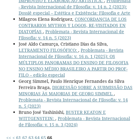
IMPROVISO E ELABORAÇÃO ARTÍSTICA:
,
Problemata
- Revista Internacional de Filosofia: v. 14 n. 2 (2023):
Dossiê especial – Estética e Existência: Filosofia e Arte
Milagros Elena Rodriguez,
CONCORDANCIA DE LOS
CONTRARIOS MYTHOS Y LOGOS, RE-VISITADOS EN
DIATOPÍAS
,
Problemata - Revista Internacional de
Filosofia: v. 14 n. 5 (2023)
José Aldo Camurça, Cristiano Dias da Silva,
LETRAMENTO FILOSÓFICO:
,
Problemata - Revista
Internacional de Filosofia: v. 16 n. 1 (2025): OS
MÚLTIPLOS PANORAMAS DO ENSINO DE FILOSOFIA
NO ENSINO MÉDIO BRASILEIRO A PARTIR DO PROF-
FILO – edição especial
Georg Simmel, Paulo Henrique Fernandes da Silva
Ferreira Braga,
DIGRESSÃO SOBRE A SUBMISSÃO DAS
MINORIAS ÀS MAIORIAS DE GEORG SIMMEL
,
Problemata - Revista Internacional de Filosofia: v. 14
n. 5 (2023)
Bruno José Yashinishi,
BUSTER KEATON E
WITTGENSTEIN:
,
Problemata - Revista Internacional
de Filosofia: v. 15 n. 3 (2024)
<<
<
61
62
63
64
65
66