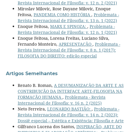
Revista Internacional de Filosofia: v. 12 n. 2 (2021)
Miroslav Milovic, Rose Dayane Milovic, Enoque
Feitosa,
PANDEMIA COMO HISTÓRIA
,
Problemata -
Revista Internacional de Filosofia: v. 13 n. 1 (2022)
Enoque Feitosa,
MARX E SPINOZA:
,
Problemata -
Revista Internacional de Filosofia: v. 12 n. 1 (2021)
Enoque Feitosa, Lorena Freitas, Luciano Silva,
Fernando Monteiro,
APRESENTAÇÃO
,
Problemata -
Revista Internacional de Filosofia: v. 8 n. 1 (2017):
FILOSOFIA DO DIREITO: edição especial
Artigos Semelhantes
Renato B. Roman,
A DESUMANIZAÇÂO DA ARTE E AS
CONTRIBUIÇÃO DA INTERFACE ARTE-FILOSOFIA NA
FORMAÇÃO HUMANA
,
Problemata - Revista
Internacional de Filosofia: v. 16 n. 2 (2025)
Neto Ferreira,
LEONARDO BASTIÃO:
,
Problemata -
Revista Internacional de Filosofia: v. 14 n. 2 (2023):
Dossiê especial – Estética e Existência: Filosofia e Arte
Gilfranco Lucena dos Santos,
INSPIRAÇÃO, ARTE DO