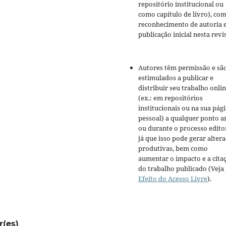
repositório institucional ou
como capítulo de livro), co
reconhecimento de autoria 
publicação inicial nesta revis
Autores têm permissão e sã
estimulados a publicar e
distribuir seu trabalho onli
(ex.: em repositórios
institucionais ou na sua pág
pessoal) a qualquer ponto a
ou durante o processo editor
já que isso pode gerar alter
produtivas, bem como
aumentar o impacto e a cita
do trabalho publicado (Veja
Efeito do Acesso Livre
).
r(es)