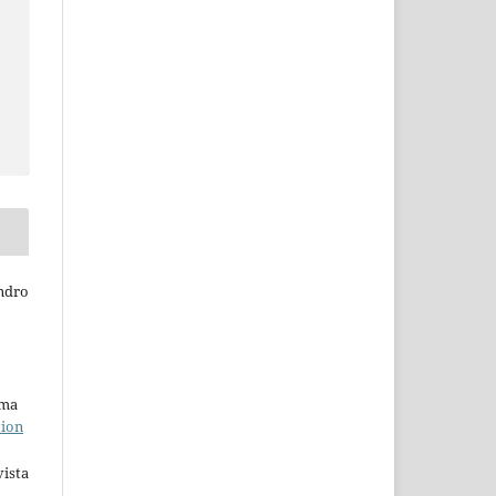
ndro
uma
tion
ista