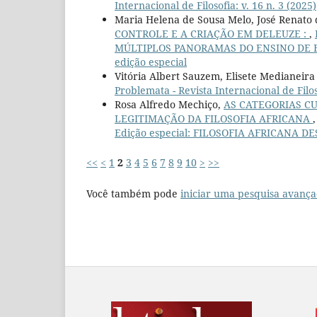
Internacional de Filosofia: v. 16 n. 3 (2025)
Maria Helena de Sousa Melo, José Renato
CONTROLE E A CRIAÇÃO EM DELEUZE :
,
MÚLTIPLOS PANORAMAS DO ENSINO DE FI
edição especial
Vitória Albert Sauzem, Elisete Medianeira
Problemata - Revista Internacional de Filoso
Rosa Alfredo Mechiço,
AS CATEGORIAS C
LEGITIMAÇÃO DA FILOSOFIA AFRICANA
Edição especial: FILOSOFIA AFRICANA 
<<
<
1
2
3
4
5
6
7
8
9
10
>
>>
Você também pode
iniciar uma pesquisa avança