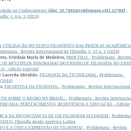
iedade no Conhecimento
[doi: 10.7443/problemata.v4i1.12784]
,
fia: v. 4 n. 1 (2013)
A UTILIZAÇÃO DO TEXTO FILOSÓFICO NAS PRÁTICAS ACADÊMICA
oblemata - Revista Internacional de Filosofia: v. 15 n. 1 (2024)
 Neto, Erivânia Maria de Medeiros,
PROF-FILO:
,
Problemata - Revist
 (2025): OS MÚLTIPLOS PANORAMAS DO ENSINO DE FILOSOFIA NO ENS
 – edição especial
de Lacerda Abrahão,
FILOSOFIA DA TECNOLOGIA
,
Problemata -
 (2018)
es,
EM DEFESA DA FILOSOFIA:
,
Problemata - Revista Internacional
ICOS SOBRE O NEGRO NO BRASIL:
,
Problemata - Revista Internacio
OFIA AFRICANA: PERTENCIMENTO, RESISTÊNCIA E EDUCAÇÃO – Edição
RCA DA INCONSTÂNCIA DE UM FILOSOFAR SELVAGEM
,
Problemat
1 (2015): Filosofia desde América Latina
TO É A ÚNICA EXPRESSÃO DA FILOSOFIA?
,
Problemata - Revista