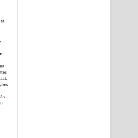
m
e
ta.
o
ne
ina
ntes
ial,
ações
ção
O