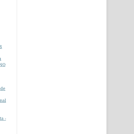
S
a
INO
 de
nal
a -