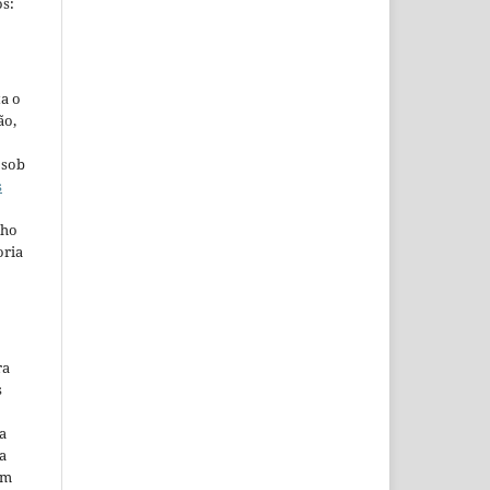
s:
ta o
ão,
 sob
s
lho
oria
ra
s
a
a
em