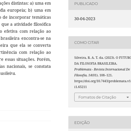
uações distintas: a) uma em
PUBLICADO
sofia europeia; b) uma em
do de incorporar temáticas
30-04-2023
 que a atividade filosófica
 efetiva com relação ao
 brasileira encontra-se na
COMO CITAR
neira que ela se converta
rtinência com relação ao
Silveira, R. A. T. da. (2023). O FUTUR
e essas situações. Porém,
DA FILOSOFIA BRASILEIRA.
as nacionais, se constata
Problemata - Revista Internacional De
asileira.
Filosofia
,
14
(01), 108–121.
https://doi.org/10.7443/problemata.v1
i1.65211
Fomatos de Citação
EDIÇÃO