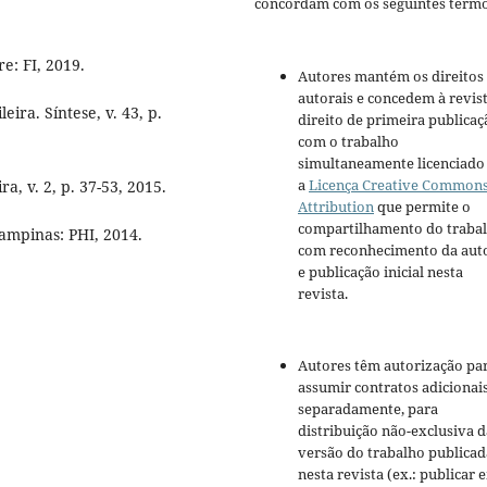
concordam com os seguintes termo
re: FI, 2019.
Autores mantém os direitos
autorais e concedem à revis
leira. Síntese, v. 43, p.
direito de primeira publicaç
com o trabalho
simultaneamente licenciado
a
Licença Creative Common
a, v. 2, p. 37-53, 2015.
Attribution
que permite o
compartilhamento do traba
 Campinas: PHI, 2014.
com reconhecimento da aut
e publicação inicial nesta
revista.
Autores têm autorização pa
assumir contratos adicionai
separadamente, para
distribuição não-exclusiva d
versão do trabalho publicad
nesta revista (ex.: publicar 