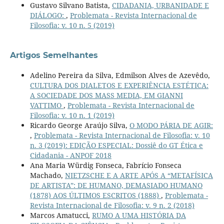
Gustavo Silvano Batista,
CIDADANIA, URBANIDADE E
DIÁLOGO:
,
Problemata - Revista Internacional de
Filosofia: v. 10 n. 5 (2019)
Artigos Semelhantes
Adelino Pereira da Silva, Edmilson Alves de Azevêdo,
CULTURA DOS DIALETOS E EXPERIÊNCIA ESTÉTICA:
A SOCIEDADE DOS MASS MEDIA, EM GIANNI
VATTIMO
,
Problemata - Revista Internacional de
Filosofia: v. 10 n. 1 (2019)
Ricardo George Araújo Silva,
O MODO PÁRIA DE AGIR:
,
Problemata - Revista Internacional de Filosofia: v. 10
n. 3 (2019): EDIÇÃO ESPECIAL: Dossiê do GT Ética e
Cidadania - ANPOF 2018
Ana Maria Würdig Fonseca, Fabrício Fonseca
Machado,
NIETZSCHE E A ARTE APÓS A “METAFÍSICA
DE ARTISTA”: DE HUMANO, DEMASIADO HUMANO
(1878) AOS ÚLTIMOS ESCRITOS (1888)
,
Problemata -
Revista Internacional de Filosofia: v. 9 n. 2 (2018)
Marcos Amatucci,
RUMO A UMA HISTÓRIA DA