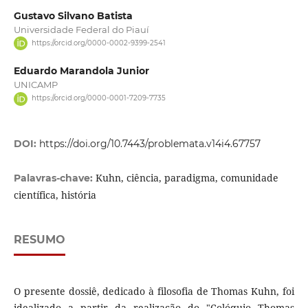
Gustavo Silvano Batista
Universidade Federal do Piauí
https://orcid.org/0000-0002-9399-2541
Eduardo Marandola Junior
UNICAMP
https://orcid.org/0000-0001-7209-7735
DOI:
https://doi.org/10.7443/problemata.v14i4.67757
Kuhn, ciência, paradigma, comunidade
Palavras-chave:
científica, história
RESUMO
O presente dossiê, dedicado à filosofia de Thomas Kuhn, foi
idealizado a partir da realização do "Colóquio Thomas