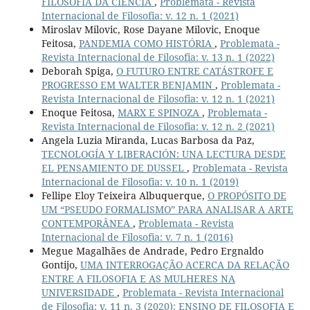
FILOSOFIA DA CIÊNCIA
,
Problemata - Revista
Internacional de Filosofia: v. 12 n. 1 (2021)
Miroslav Milovic, Rose Dayane Milovic, Enoque
Feitosa,
PANDEMIA COMO HISTÓRIA
,
Problemata -
Revista Internacional de Filosofia: v. 13 n. 1 (2022)
Deborah Spiga,
O FUTURO ENTRE CATÁSTROFE E
PROGRESSO EM WALTER BENJAMIN
,
Problemata -
Revista Internacional de Filosofia: v. 12 n. 1 (2021)
Enoque Feitosa,
MARX E SPINOZA
,
Problemata -
Revista Internacional de Filosofia: v. 12 n. 2 (2021)
Angela Luzia Miranda, Lucas Barbosa da Paz,
TECNOLOGÍA Y LIBERACIÓN: UNA LECTURA DESDE
EL PENSAMIENTO DE DUSSEL
,
Problemata - Revista
Internacional de Filosofia: v. 10 n. 1 (2019)
Fellipe Eloy Teixeira Albuquerque,
O PROPÓSITO DE
UM “PSEUDO FORMALISMO” PARA ANALISAR A ARTE
CONTEMPORÂNEA
,
Problemata - Revista
Internacional de Filosofia: v. 7 n. 1 (2016)
Megue Magalhães de Andrade, Pedro Ergnaldo
Gontijo,
UMA INTERROGAÇÃO ACERCA DA RELAÇÃO
ENTRE A FILOSOFIA E AS MULHERES NA
UNIVERSIDADE
,
Problemata - Revista Internacional
de Filosofia: v. 11 n. 3 (2020): ENSINO DE FILOSOFIA E