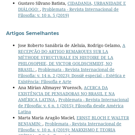
Gustavo Silvano Batista,
CIDADANIA, URBANIDADE E
DIÁLOGO:
,
Problemata - Revista Internacional de
Filosofia: v. 10 n. 5 (2019)
Artigos Semelhantes
Jose Roberto Sanábria de Aleluia, Rodrigo Gelamo,
A
RECEPÇÃO DO ARTIGO REMARQUES SUR LA
MÉTHODE STRUCTURALE EN HISTOIRE DE LA
PHILOSOPHIE, DE VICTOR GOLDSCHMIDT, NO
BRASIL:
,
Problemata - Revista Internacional de
Filosofia: v. 14 n. 2 (2023): Dossiê especial – Estética e
Existência: Filosofia e Arte
Ana Mírian Altmayer Wuensch,
ACERCA DA
EXISTÊNCIA DE PENSADORAS NO BRASIL E NA
AMÉRICA LATINA
,
Problemata - Revista Internacional
de Filosofia: v. 6 n. 1 (2015): Filosofia desde América
Latina
Marta Maria Aragão Maciel,
ERNST BLOCH E WALTER
BENJAMIN:
,
Problemata - Revista Internacional de
Filosofia: v. 10 n. 4 (2019): MARXISMO E TEORIA