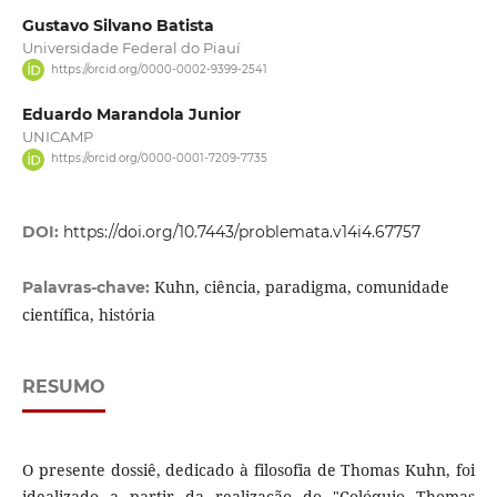
Gustavo Silvano Batista
Universidade Federal do Piauí
https://orcid.org/0000-0002-9399-2541
Eduardo Marandola Junior
UNICAMP
https://orcid.org/0000-0001-7209-7735
DOI:
https://doi.org/10.7443/problemata.v14i4.67757
Kuhn, ciência, paradigma, comunidade
Palavras-chave:
científica, história
RESUMO
O presente dossiê, dedicado à filosofia de Thomas Kuhn, foi
idealizado a partir da realização do "Colóquio Thomas