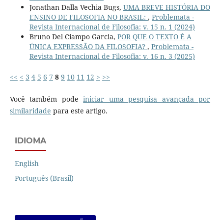
Jonathan Dalla Vechia Bugs,
UMA BREVE HISTÓRIA DO
ENSINO DE FILOSOFIA NO BRASIL:
,
Problemata -
Revista Internacional de Filosofia: v. 15 n. 1 (2024)
Bruno Del Ciampo Garcia,
POR QUE O TEXTO É A
ÚNICA EXPRESSÃO DA FILOSOFIA?
,
Problemata -
Revista Internacional de Filosofia: v. 16 n. 3 (2025)
<<
<
3
4
5
6
7
8
9
10
11
12
>
>>
Você também pode
iniciar uma pesquisa avançada por
similaridade
para este artigo.
IDIOMA
English
Português (Brasil)