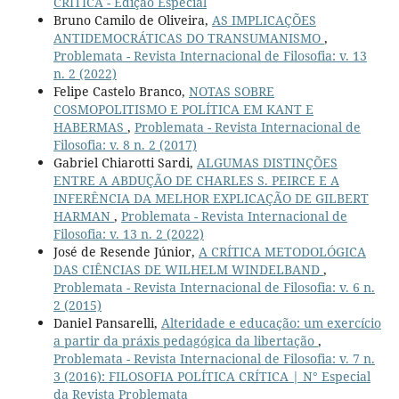
CRÍTICA - Edição Especial
Bruno Camilo de Oliveira,
AS IMPLICAÇÕES
ANTIDEMOCRÁTICAS DO TRANSUMANISMO
,
Problemata - Revista Internacional de Filosofia: v. 13
n. 2 (2022)
Felipe Castelo Branco,
NOTAS SOBRE
COSMOPOLITISMO E POLÍTICA EM KANT E
HABERMAS
,
Problemata - Revista Internacional de
Filosofia: v. 8 n. 2 (2017)
Gabriel Chiarotti Sardi,
ALGUMAS DISTINÇÕES
ENTRE A ABDUÇÃO DE CHARLES S. PEIRCE E A
INFERÊNCIA DA MELHOR EXPLICAÇÃO DE GILBERT
HARMAN
,
Problemata - Revista Internacional de
Filosofia: v. 13 n. 2 (2022)
José de Resende Júnior,
A CRÍTICA METODOLÓGICA
DAS CIÊNCIAS DE WILHELM WINDELBAND
,
Problemata - Revista Internacional de Filosofia: v. 6 n.
2 (2015)
Daniel Pansarelli,
Alteridade e educação: um exercício
a partir da práxis pedagógica da libertação
,
Problemata - Revista Internacional de Filosofia: v. 7 n.
3 (2016): FILOSOFIA POLÍTICA CRÍTICA | N° Especial
da Revista Problemata