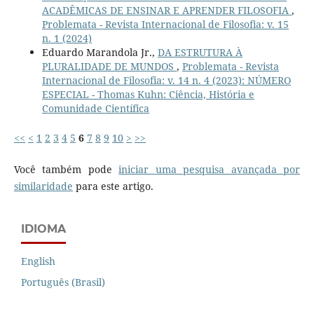
ACADÊMICAS DE ENSINAR E APRENDER FILOSOFIA
,
Problemata - Revista Internacional de Filosofia: v. 15
n. 1 (2024)
Eduardo Marandola Jr.,
DA ESTRUTURA À
PLURALIDADE DE MUNDOS
,
Problemata - Revista
Internacional de Filosofia: v. 14 n. 4 (2023): NÚMERO
ESPECIAL - Thomas Kuhn: Ciência, História e
Comunidade Científica
<<
<
1
2
3
4
5
6
7
8
9
10
>
>>
Você também pode
iniciar uma pesquisa avançada por
similaridade
para este artigo.
IDIOMA
English
Português (Brasil)