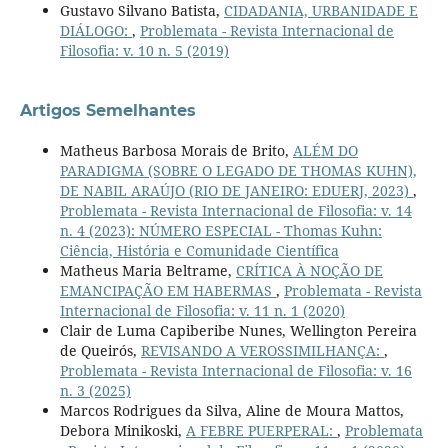
Gustavo Silvano Batista,
CIDADANIA, URBANIDADE E
DIÁLOGO:
,
Problemata - Revista Internacional de
Filosofia: v. 10 n. 5 (2019)
Artigos Semelhantes
Matheus Barbosa Morais de Brito,
ALÉM DO
PARADIGMA (SOBRE O LEGADO DE THOMAS KUHN),
DE NABIL ARAÚJO (RIO DE JANEIRO: EDUERJ, 2023)
,
Problemata - Revista Internacional de Filosofia: v. 14
n. 4 (2023): NÚMERO ESPECIAL - Thomas Kuhn:
Ciência, História e Comunidade Científica
Matheus Maria Beltrame,
CRÍTICA À NOÇÃO DE
EMANCIPAÇÃO EM HABERMAS
,
Problemata - Revista
Internacional de Filosofia: v. 11 n. 1 (2020)
Clair de Luma Capiberibe Nunes, Wellington Pereira
de Queirós,
REVISANDO A VEROSSIMILHANÇA:
,
Problemata - Revista Internacional de Filosofia: v. 16
n. 3 (2025)
Marcos Rodrigues da Silva, Aline de Moura Mattos,
Debora Minikoski,
A FEBRE PUERPERAL:
,
Problemata