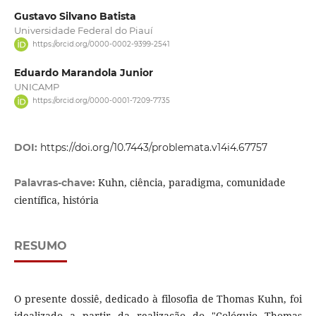
Gustavo Silvano Batista
Universidade Federal do Piauí
https://orcid.org/0000-0002-9399-2541
Eduardo Marandola Junior
UNICAMP
https://orcid.org/0000-0001-7209-7735
DOI:
https://doi.org/10.7443/problemata.v14i4.67757
Kuhn, ciência, paradigma, comunidade
Palavras-chave:
científica, história
RESUMO
O presente dossiê, dedicado à filosofia de Thomas Kuhn, foi
idealizado a partir da realização do "Colóquio Thomas