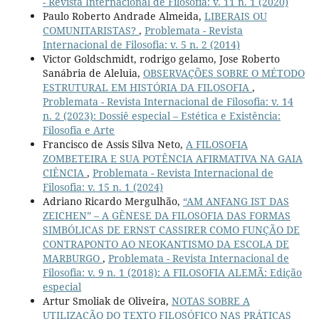
- Revista Internacional de Filosofia: v. 11 n. 1 (2020)
Paulo Roberto Andrade Almeida,
LIBERAIS OU
COMUNITARISTAS?
,
Problemata - Revista
Internacional de Filosofia: v. 5 n. 2 (2014)
Victor Goldschmidt, rodrigo gelamo, Jose Roberto
Sanábria de Aleluia,
OBSERVAÇÕES SOBRE O MÉTODO
ESTRUTURAL EM HISTÓRIA DA FILOSOFIA
,
Problemata - Revista Internacional de Filosofia: v. 14
n. 2 (2023): Dossiê especial – Estética e Existência:
Filosofia e Arte
Francisco de Assis Silva Neto,
A FILOSOFIA
ZOMBETEIRA E SUA POTÊNCIA AFIRMATIVA NA GAIA
CIÊNCIA
,
Problemata - Revista Internacional de
Filosofia: v. 15 n. 1 (2024)
Adriano Ricardo Mergulhão,
“AM ANFANG IST DAS
ZEICHEN” – A GÊNESE DA FILOSOFIA DAS FORMAS
SIMBÓLICAS DE ERNST CASSIRER COMO FUNÇÃO DE
CONTRAPONTO AO NEOKANTISMO DA ESCOLA DE
MARBURGO
,
Problemata - Revista Internacional de
Filosofia: v. 9 n. 1 (2018): A FILOSOFIA ALEMÃ: Edição
especial
Artur Smoliak de Oliveira,
NOTAS SOBRE A
UTILIZAÇÃO DO TEXTO FILOSÓFICO NAS PRÁTICAS