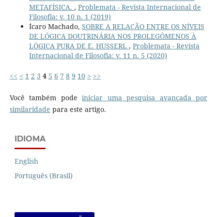
METAFÍSICA.
,
Problemata - Revista Internacional de
Filosofia: v. 10 n. 1 (2019)
Ícaro Machado,
SOBRE A RELAÇÃO ENTRE OS NÍVEIS
DE LÓGICA DOUTRINÁRIA NOS PROLEGÔMENOS À
LÓGICA PURA DE E. HUSSERL
,
Problemata - Revista
Internacional de Filosofia: v. 11 n. 5 (2020)
<<
<
1
2
3
4
5
6
7
8
9
10
>
>>
Você também pode
iniciar uma pesquisa avançada por
similaridade
para este artigo.
IDIOMA
English
Português (Brasil)