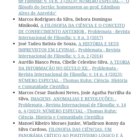
de Filosofia: v. 14 n. 3 (2023): NÚMERO ESPECIAL – "O
filósofo do Sertão: homenagem ao prof. Edmilson
Alves de Azevêdo"
Marcos Rodrigues da Silva, Debora Domingas
Minikoski,
A FILOSOFIA DA CIÊNCIA E O CONCEITO
DE CONHECIMENTO ANTERIOR
,
Problemata - Revista
Internacional de Filosofia: v. 8 n. 3 (2017)
José Tadeu Batista de Souza,
A HISTÓRIA E SEUS
IMPREVISTOS EM LEVINAS
,
Problemata - Revista
Internacional de Filosofia: v. 5 n. 2 (2014)
Aurélio Bianco Pena, Cibelle Celestino Silva,
A TEORIA
DA INFORMAÇÃO NO SÉCULO XX:
,
Problemata -
Revista Internacional de Filosofia: v. 14 n. 4 (2023):
NÚMERO ESPECIAL - Thomas Kuhn: Ciência, História
e Comunidade Científica
Marcos Cesar Danhoni Neves, Josie Agatha Parrilha da
Silva,
IMAGENS, ANOMALIAS E REVOLUÇÕES:
,
Problemata - Revista Internacional de Filosofia: v. 14
n. 4 (2023): NÚMERO ESPECIAL - Thomas Kuhn:
Ciência, História e Comunidade Científica
Manoel Ribeiro Moraes Junior, Wladirson Ronny da
Silva Cardoso,
FILOSOFIA DAS CIÊNCIAS. UM
PANORÂMA CRÍTICO AO POSITIVISMO LÓGICO E À