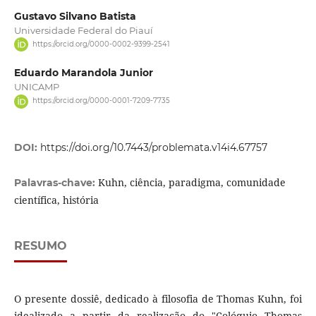
Gustavo Silvano Batista
Universidade Federal do Piauí
https://orcid.org/0000-0002-9399-2541
Eduardo Marandola Junior
UNICAMP
https://orcid.org/0000-0001-7209-7735
DOI:
https://doi.org/10.7443/problemata.v14i4.67757
Kuhn, ciência, paradigma, comunidade
Palavras-chave:
científica, história
RESUMO
O presente dossiê, dedicado à filosofia de Thomas Kuhn, foi
idealizado a partir da realização do "Colóquio Thomas