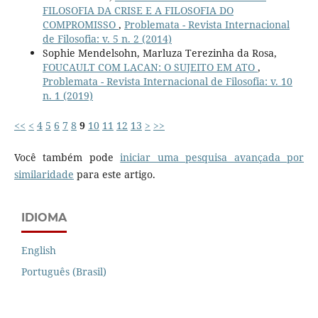
FILOSOFIA DA CRISE E A FILOSOFIA DO
COMPROMISSO
,
Problemata - Revista Internacional
de Filosofia: v. 5 n. 2 (2014)
Sophie Mendelsohn, Marluza Terezinha da Rosa,
FOUCAULT COM LACAN: O SUJEITO EM ATO
,
Problemata - Revista Internacional de Filosofia: v. 10
n. 1 (2019)
<<
<
4
5
6
7
8
9
10
11
12
13
>
>>
Você também pode
iniciar uma pesquisa avançada por
similaridade
para este artigo.
IDIOMA
English
Português (Brasil)