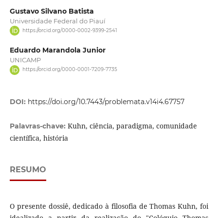
Gustavo Silvano Batista
Universidade Federal do Piauí
https://orcid.org/0000-0002-9399-2541
Eduardo Marandola Junior
UNICAMP
https://orcid.org/0000-0001-7209-7735
DOI:
https://doi.org/10.7443/problemata.v14i4.67757
Kuhn, ciência, paradigma, comunidade
Palavras-chave:
científica, história
RESUMO
O presente dossiê, dedicado à filosofia de Thomas Kuhn, foi
idealizado a partir da realização do "Colóquio Thomas