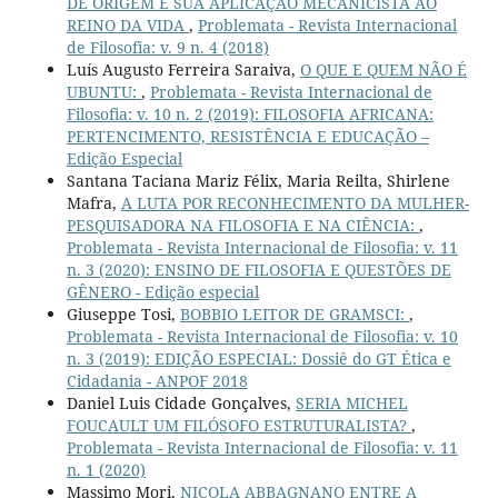
DE ORIGEM E SUA APLICAÇÃO MECANICISTA AO
REINO DA VIDA
,
Problemata - Revista Internacional
de Filosofia: v. 9 n. 4 (2018)
Luís Augusto Ferreira Saraiva,
O QUE E QUEM NÃO É
UBUNTU:
,
Problemata - Revista Internacional de
Filosofia: v. 10 n. 2 (2019): FILOSOFIA AFRICANA:
PERTENCIMENTO, RESISTÊNCIA E EDUCAÇÃO –
Edição Especial
Santana Taciana Mariz Félix, Maria Reilta, Shirlene
Mafra,
A LUTA POR RECONHECIMENTO DA MULHER-
PESQUISADORA NA FILOSOFIA E NA CIÊNCIA:
,
Problemata - Revista Internacional de Filosofia: v. 11
n. 3 (2020): ENSINO DE FILOSOFIA E QUESTÕES DE
GÊNERO - Edição especial
Giuseppe Tosi,
BOBBIO LEITOR DE GRAMSCI:
,
Problemata - Revista Internacional de Filosofia: v. 10
n. 3 (2019): EDIÇÃO ESPECIAL: Dossiê do GT Ética e
Cidadania - ANPOF 2018
Daniel Luis Cidade Gonçalves,
SERIA MICHEL
FOUCAULT UM FILÓSOFO ESTRUTURALISTA?
,
Problemata - Revista Internacional de Filosofia: v. 11
n. 1 (2020)
Massimo Mori,
NICOLA ABBAGNANO ENTRE A