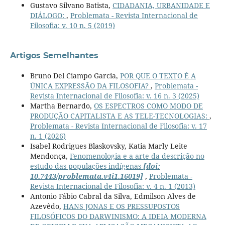
Gustavo Silvano Batista,
CIDADANIA, URBANIDADE E
DIÁLOGO:
,
Problemata - Revista Internacional de
Filosofia: v. 10 n. 5 (2019)
Artigos Semelhantes
Bruno Del Ciampo Garcia,
POR QUE O TEXTO É A
ÚNICA EXPRESSÃO DA FILOSOFIA?
,
Problemata -
Revista Internacional de Filosofia: v. 16 n. 3 (2025)
Martha Bernardo,
OS ESPECTROS COMO MODO DE
PRODUÇÃO CAPITALISTA E AS TELE-TECNOLOGIAS:
,
Problemata - Revista Internacional de Filosofia: v. 17
n. 1 (2026)
Isabel Rodrigues Blaskovsky, Katia Marly Leite
Mendonça,
Fenomenologia e a arte da descrição no
estudo das populações indígenas
[doi:
10.7443/problemata.v4i1.16019]
,
Problemata -
Revista Internacional de Filosofia: v. 4 n. 1 (2013)
Antonio Fábio Cabral da Silva, Edmilson Alves de
Azevêdo,
HANS JONAS E OS PRESSUPOSTOS
FILOSÓFICOS DO DARWINISMO: A IDEIA MODERNA