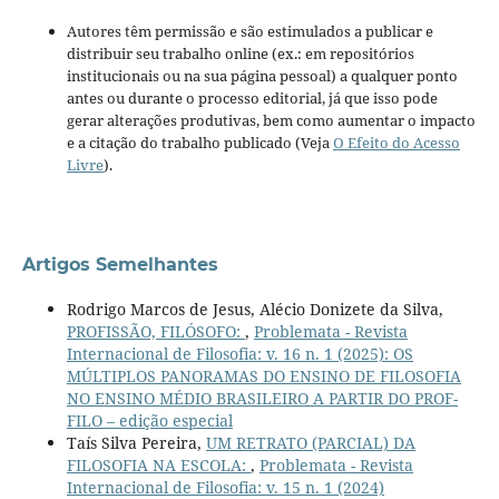
Autores têm permissão e são estimulados a publicar e
distribuir seu trabalho online (ex.: em repositórios
institucionais ou na sua página pessoal) a qualquer ponto
antes ou durante o processo editorial, já que isso pode
gerar alterações produtivas, bem como aumentar o impacto
e a citação do trabalho publicado (Veja
O Efeito do Acesso
Livre
).
Artigos Semelhantes
Rodrigo Marcos de Jesus, Alécio Donizete da Silva,
PROFISSÃO, FILÓSOFO:
,
Problemata - Revista
Internacional de Filosofia: v. 16 n. 1 (2025): OS
MÚLTIPLOS PANORAMAS DO ENSINO DE FILOSOFIA
NO ENSINO MÉDIO BRASILEIRO A PARTIR DO PROF-
FILO – edição especial
Taís Silva Pereira,
UM RETRATO (PARCIAL) DA
FILOSOFIA NA ESCOLA:
,
Problemata - Revista
Internacional de Filosofia: v. 15 n. 1 (2024)