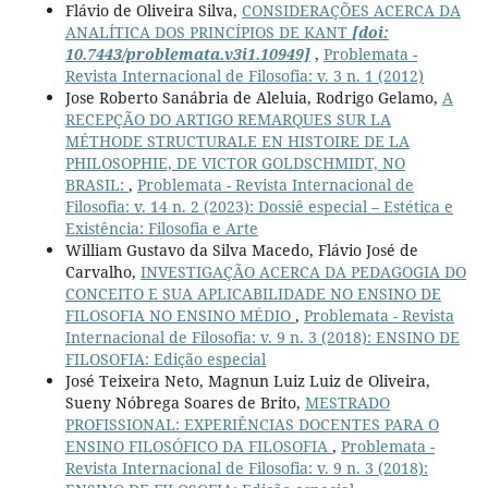
Flávio de Oliveira Silva,
CONSIDERAÇÕES ACERCA DA
ANALÍTICA DOS PRINCÍPIOS DE KANT
[doi:
10.7443/problemata.v3i1.10949]
,
Problemata -
Revista Internacional de Filosofia: v. 3 n. 1 (2012)
Jose Roberto Sanábria de Aleluia, Rodrigo Gelamo,
A
RECEPÇÃO DO ARTIGO REMARQUES SUR LA
MÉTHODE STRUCTURALE EN HISTOIRE DE LA
PHILOSOPHIE, DE VICTOR GOLDSCHMIDT, NO
BRASIL:
,
Problemata - Revista Internacional de
Filosofia: v. 14 n. 2 (2023): Dossiê especial – Estética e
Existência: Filosofia e Arte
William Gustavo da Silva Macedo, Flávio José de
Carvalho,
INVESTIGAÇÃO ACERCA DA PEDAGOGIA DO
CONCEITO E SUA APLICABILIDADE NO ENSINO DE
FILOSOFIA NO ENSINO MÉDIO
,
Problemata - Revista
Internacional de Filosofia: v. 9 n. 3 (2018): ENSINO DE
FILOSOFIA: Edição especial
José Teixeira Neto, Magnun Luiz Luiz de Oliveira,
Sueny Nóbrega Soares de Brito,
MESTRADO
PROFISSIONAL: EXPERIÊNCIAS DOCENTES PARA O
ENSINO FILOSÓFICO DA FILOSOFIA
,
Problemata -
Revista Internacional de Filosofia: v. 9 n. 3 (2018):