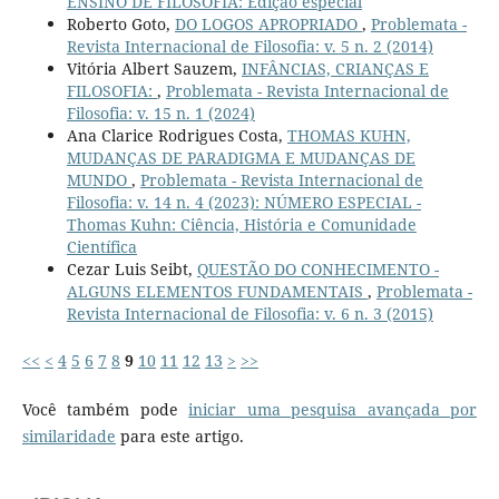
ENSINO DE FILOSOFIA: Edição especial
Roberto Goto,
DO LOGOS APROPRIADO
,
Problemata -
Revista Internacional de Filosofia: v. 5 n. 2 (2014)
Vitória Albert Sauzem,
INFÂNCIAS, CRIANÇAS E
FILOSOFIA:
,
Problemata - Revista Internacional de
Filosofia: v. 15 n. 1 (2024)
Ana Clarice Rodrigues Costa,
THOMAS KUHN,
MUDANÇAS DE PARADIGMA E MUDANÇAS DE
MUNDO
,
Problemata - Revista Internacional de
Filosofia: v. 14 n. 4 (2023): NÚMERO ESPECIAL -
Thomas Kuhn: Ciência, História e Comunidade
Científica
Cezar Luis Seibt,
QUESTÃO DO CONHECIMENTO -
ALGUNS ELEMENTOS FUNDAMENTAIS
,
Problemata -
Revista Internacional de Filosofia: v. 6 n. 3 (2015)
<<
<
4
5
6
7
8
9
10
11
12
13
>
>>
Você também pode
iniciar uma pesquisa avançada por
similaridade
para este artigo.