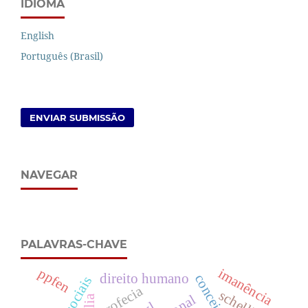
IDIOMA
English
Português (Brasil)
ENVIAR SUBMISSÃO
NAVEGAR
PALAVRAS-CHAVE
imanência
ppfen
direito humano
profecia
schelling