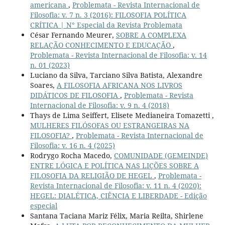
americana
,
Problemata - Revista Internacional de
Filosofia: v. 7 n. 3 (2016): FILOSOFIA POLÍTICA
CRÍTICA | N° Especial da Revista Problemata
César Fernando Meurer,
SOBRE A COMPLEXA
RELAÇÃO CONHECIMENTO E EDUCAÇÃO
,
Problemata - Revista Internacional de Filosofia: v. 14
n. 01 (2023)
Luciano da Silva, Tarciano Silva Batista, Alexandre
Soares,
A FILOSOFIA AFRICANA NOS LIVROS
DIDÁTICOS DE FILOSOFIA
,
Problemata - Revista
Internacional de Filosofia: v. 9 n. 4 (2018)
Thays de Lima Seiffert, Elisete Medianeira Tomazetti ,
MULHERES FILÓSOFAS OU ESTRANGEIRAS NA
FILOSOFIA?
,
Problemata - Revista Internacional de
Filosofia: v. 16 n. 4 (2025)
Rodrygo Rocha Macedo,
COMUNIDADE (GEMEINDE)
ENTRE LÓGICA E POLÍTICA NAS LIÇÕES SOBRE A
FILOSOFIA DA RELIGIÃO DE HEGEL
,
Problemata -
Revista Internacional de Filosofia: v. 11 n. 4 (2020):
HEGEL: DIALÉTICA, CIÊNCIA E LIBERDADE - Edição
especial
Santana Taciana Mariz Félix, Maria Reilta, Shirlene