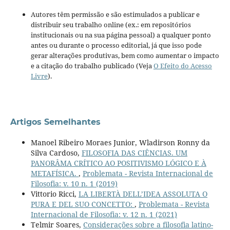
Autores têm permissão e são estimulados a publicar e
distribuir seu trabalho online (ex.: em repositórios
institucionais ou na sua página pessoal) a qualquer ponto
antes ou durante o processo editorial, já que isso pode
gerar alterações produtivas, bem como aumentar o impacto
e a citação do trabalho publicado (Veja
O Efeito do Acesso
Livre
).
Artigos Semelhantes
Manoel Ribeiro Moraes Junior, Wladirson Ronny da
Silva Cardoso,
FILOSOFIA DAS CIÊNCIAS. UM
PANORÂMA CRÍTICO AO POSITIVISMO LÓGICO E À
METAFÍSICA.
,
Problemata - Revista Internacional de
Filosofia: v. 10 n. 1 (2019)
Vittorio Ricci,
LA LIBERTÀ DELL’IDEA ASSOLUTA O
PURA E DEL SUO CONCETTO:
,
Problemata - Revista
Internacional de Filosofia: v. 12 n. 1 (2021)
Telmir Soares,
Considerações sobre a filosofia latino-