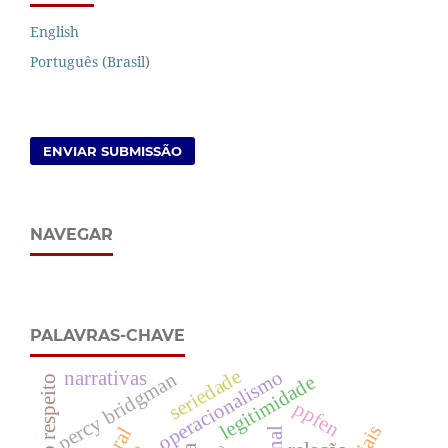
English
Português (Brasil)
ENVIAR SUBMISSÃO
NAVEGAR
PALAVRAS-CHAVE
seriedade
operacionalismo
narrativas
percy bridgman
legitimidade
ética do respeito
ppfen