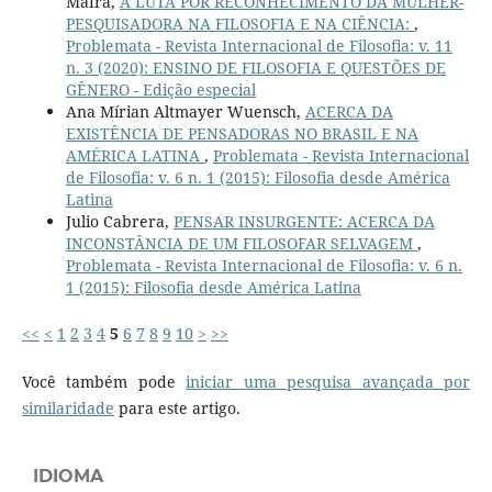
Mafra,
A LUTA POR RECONHECIMENTO DA MULHER-
PESQUISADORA NA FILOSOFIA E NA CIÊNCIA:
,
Problemata - Revista Internacional de Filosofia: v. 11
n. 3 (2020): ENSINO DE FILOSOFIA E QUESTÕES DE
GÊNERO - Edição especial
Ana Mírian Altmayer Wuensch,
ACERCA DA
EXISTÊNCIA DE PENSADORAS NO BRASIL E NA
AMÉRICA LATINA
,
Problemata - Revista Internacional
de Filosofia: v. 6 n. 1 (2015): Filosofia desde América
Latina
Julio Cabrera,
PENSAR INSURGENTE: ACERCA DA
INCONSTÂNCIA DE UM FILOSOFAR SELVAGEM
,
Problemata - Revista Internacional de Filosofia: v. 6 n.
1 (2015): Filosofia desde América Latina
<<
<
1
2
3
4
5
6
7
8
9
10
>
>>
Você também pode
iniciar uma pesquisa avançada por
similaridade
para este artigo.
IDIOMA