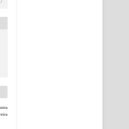
Luma
eira