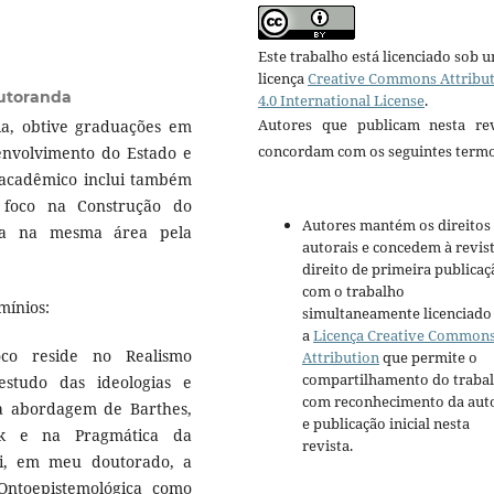
Este trabalho está licenciado sob 
licença
Creative Commons Attribu
utoranda
4.0 International License
.
Autores que publicam nesta rev
, obtive graduações em
concordam com os seguintes termo
envolvimento do Estado e
 acadêmico inclui também
foco na Construção do
Autores mantém os direitos
da na mesma área pela
autorais e concedem à revis
direito de primeira publicaç
com o trabalho
mínios:
simultaneamente licenciado
a
Licença Creative Common
o reside no Realismo
Attribution
que permite o
compartilhamento do traba
estudo das ideologias e
com reconhecimento da aut
 na abordagem de Barthes,
e publicação inicial nesta
eck e na Pragmática da
revista.
lvi, em meu doutorado, a
Ontoepistemológica como