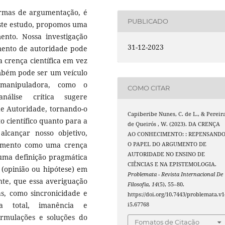
rmas de argumentação, é
PUBLICADO
este estudo, propomos uma
ento. Nossa investigação
31-12-2023
mento de autoridade pode
a crença científica em vez
ambém pode ser um veículo
manipuladora, como o
COMO CITAR
análise crítica sugere
 Autoridade, tornando-o
Capiberibe Nunes, C. de L., & Pereir
 científico quanto para a
de Queirós , W. (2023). DA CRENÇA
alcançar nosso objetivo,
AO CONHECIMENTO: : REPENSAND
cimento como uma crença
O PAPEL DO ARGUMENTO DE
AUTORIDADE NO ENSINO DE
 uma definição pragmática
CIÊNCIAS E NA EPISTEMOLOGIA.
opinião ou hipótese) em
Problemata - Revista Internacional De
nte, que essa averiguação
Filosofia
,
14
(5), 55–80.
s, como sincronicidade e
https://doi.org/10.7443/problemata.v1
ia total, imanência e
i5.67768
ormulações e soluções do
Fomatos de Citação