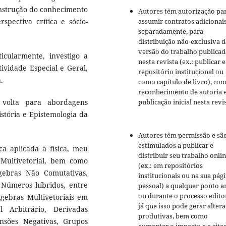
onstrução do conhecimento
Autores têm autorização pa
assumir contratos adicionai
pectiva crítica e sócio-
separadamente, para
distribuição não-exclusiva d
versão do trabalho publicad
icularmente, investigo a
nesta revista (ex.: publicar 
ividade Especial e Geral,
repositório institucional ou
.
como capítulo de livro), co
reconhecimento de autoria 
publicação inicial nesta revis
volta para abordagens
stória e Epistemologia da
Autores têm permissão e sã
estimulados a publicar e
a aplicada à física, meu
distribuir seu trabalho onli
Multivetorial, bem como
(ex.: em repositórios
gebras Não Comutativas,
institucionais ou na sua pág
, Números híbridos, entre
pessoal) a qualquer ponto a
ou durante o processo editor
gebras Multivetoriais em
já que isso pode gerar alter
al Arbitrário, Derivadas
produtivas, bem como
nsões Negativas, Grupos
aumentar o impacto e a cita