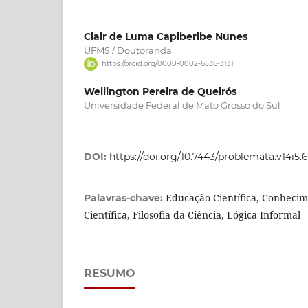
Clair de Luma Capiberibe Nunes
UFMS / Doutoranda
https://orcid.org/0000-0002-6536-3131
Wellington Pereira de Queirós
Universidade Federal de Mato Grosso do Sul
DOI:
https://doi.org/10.7443/problemata.v14i5.
Educação Científica, Conhecim
Palavras-chave:
Científica, Filosofia da Ciência, Lógica Informal
RESUMO