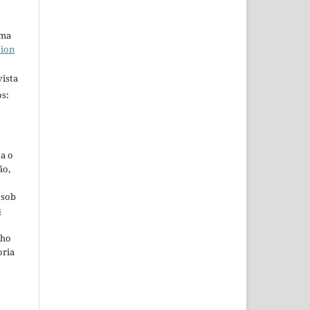
uma
tion
ista
s:
ta o
ão,
 sob
s
lho
oria