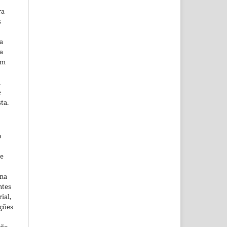
ra
s
a
a
em
m
e
ta.
o
ne
ina
ntes
ial,
ações
ção