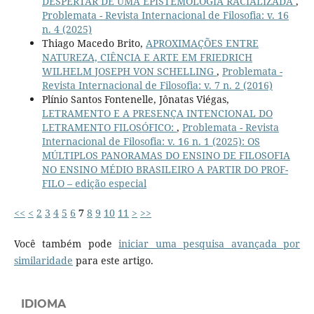
DESPERTAR DE UMA EPISTEMOLOGIA RACIALIZADA
,
Problemata - Revista Internacional de Filosofia: v. 16
n. 4 (2025)
Thiago Macedo Brito,
APROXIMAÇÕES ENTRE
NATUREZA, CIÊNCIA E ARTE EM FRIEDRICH
WILHELM JOSEPH VON SCHELLING
,
Problemata -
Revista Internacional de Filosofia: v. 7 n. 2 (2016)
Plínio Santos Fontenelle, Jônatas Viégas,
LETRAMENTO E A PRESENÇA INTENCIONAL DO
LETRAMENTO FILOSÓFICO:
,
Problemata - Revista
Internacional de Filosofia: v. 16 n. 1 (2025): OS
MÚLTIPLOS PANORAMAS DO ENSINO DE FILOSOFIA
NO ENSINO MÉDIO BRASILEIRO A PARTIR DO PROF-
FILO – edição especial
<<
<
2
3
4
5
6
7
8
9
10
11
>
>>
Você também pode
iniciar uma pesquisa avançada por
similaridade
para este artigo.
IDIOMA