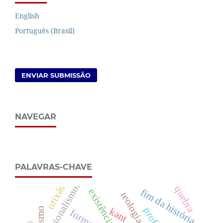
English
Português (Brasil)
ENVIAR SUBMISSÃO
NAVEGAR
PALAVRAS-CHAVE
racionalismo.
orixás
quebra
fim da história
existência.
teologia natural
profecia
kant
formação