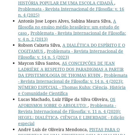
HISTÓRIA POPULAR EM UMA ESCOLA CIDADÃ
,
Problemata - Revista Internacional de Filosofia: v. 16
n. 4 (2025)
Antonio Jose Lopes Alves, Sabina Maura Silva,
A
filosofia no ensino médio brasileiro: um estudo de
caso
,
Problemata - Revista Internacional de Filosofia:
v. 4 n. 2 (2013)
Robson Caixeta Silva,
A DIALÉTICA DO ESPÍRITO E O
COGITAMUS
,
Problemata - Revista Internacional de
Filosofia: v. 14 n. 5 (2023)
Maycon Silva Santos,
AS CONCEPÇÕES DE JEAN
LADRIÈRE A RESPEITO DOS PARADIGMAS A PARTIR
DA EPISTEMOLOGIA DE THOMAS KUHN
,
Problemata
- Revista Internacional de Filosofia: v. 14 n. 4 (2023):
NÚMERO ESPECIAL - Thomas Kuhn: Ciência, História
e Comunidade Científica
Lucas Machado, Luiz Filipe da Silva Oliveira,
OS
AFORISMOS SOBRE O ABSOLUTO:
,
Problemata -
Revista Internacional de Filosofia: v. 11 n. 4 (2020):
HEGEL: DIALÉTICA, CIÊNCIA E LIBERDADE - Edição
especial
André Luis de Oliveira Mendonca,
PISTAS PARA O