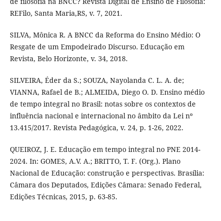
de filosofia na BNCC? Revista Digital de Ensino de Filosofia:
REFilo, Santa Maria,RS, v. 7, 2021.
SILVA, Mônica R. A BNCC da Reforma do Ensino Médio: O
Resgate de um Empodeirado Discurso. Educação em
Revista, Belo Horizonte, v. 34, 2018.
SILVEIRA, Éder da S.; SOUZA, Nayolanda C. L. A. de;
VIANNA, Rafael de B.; ALMEIDA, Diego O. D. Ensino médio
de tempo integral no Brasil: notas sobre os contextos de
influência nacional e internacional no âmbito da Lei nº
13.415/2017. Revista Pedagógica, v. 24, p. 1-26, 2022.
QUEIROZ, J. E. Educação em tempo integral no PNE 2014-
2024. In: GOMES, A.V. A.; BRITTO, T. F. (Org.). Plano
Nacional de Educação: construção e perspectivas. Brasília:
Câmara dos Deputados, Edições Câmara: Senado Federal,
Edições Técnicas, 2015, p. 63-85.