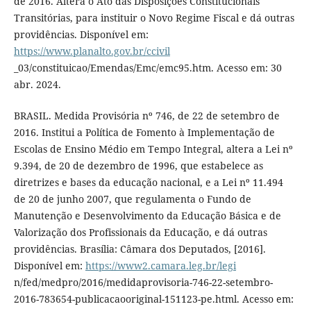
de 2016. Altera o Ato das Disposições Constitucionais
Transitórias, para instituir o Novo Regime Fiscal e dá outras
providências. Disponível em:
https://www.planalto.gov.br/ccivil
_03/constituicao/Emendas/Emc/emc95.htm. Acesso em: 30
abr. 2024.
BRASIL. Medida Provisória nº 746, de 22 de setembro de
2016. Institui a Política de Fomento à Implementação de
Escolas de Ensino Médio em Tempo Integral, altera a Lei nº
9.394, de 20 de dezembro de 1996, que estabelece as
diretrizes e bases da educação nacional, e a Lei nº 11.494
de 20 de junho 2007, que regulamenta o Fundo de
Manutenção e Desenvolvimento da Educação Básica e de
Valorização dos Profissionais da Educação, e dá outras
providências. Brasília: Câmara dos Deputados, [2016].
Disponível em:
https://www2.camara.leg.br/legi
n/fed/medpro/2016/medidaprovisoria-746-22-setembro-
2016-783654-publicacaooriginal-151123-pe.html. Acesso em: