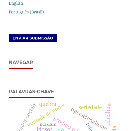
English
Português (Brasil)
ENVIAR SUBMISSÃO
NAVEGAR
PALAVRAS-CHAVE
quebra
vontade de poder
direitos sociais
schelling
seriedade
operacionalismo
produto educacional
acrasia
relação
idosos