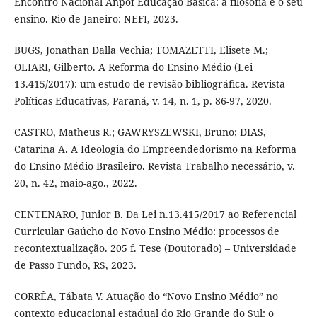
Encontro Nacional Anpof Educação Básica: a filosofia e o seu
ensino. Rio de Janeiro: NEFI, 2023.
BUGS, Jonathan Dalla Vechia; TOMAZETTI, Elisete M.;
OLIARI, Gilberto. A Reforma do Ensino Médio (Lei
13.415/2017): um estudo de revisão bibliográfica. Revista
Políticas Educativas, Paraná, v. 14, n. 1, p. 86-97, 2020.
CASTRO, Matheus R.; GAWRYSZEWSKI, Bruno; DIAS,
Catarina A. A Ideologia do Empreendedorismo na Reforma
do Ensino Médio Brasileiro. Revista Trabalho necessário, v.
20, n. 42, maio-ago., 2022.
CENTENARO, Junior B. Da Lei n.13.415/2017 ao Referencial
Curricular Gaúcho do Novo Ensino Médio: processos de
recontextualização. 205 f. Tese (Doutorado) – Universidade
de Passo Fundo, RS, 2023.
CORRÊA, Tábata V. Atuação do “Novo Ensino Médio” no
contexto educacional estadual do Rio Grande do Sul: o