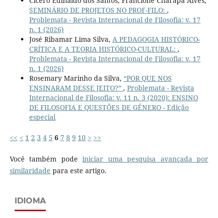
Cícero Edinaldo dos Santos, Francione Charapa Alves,
SEMINÁRIO DE PROJETOS NO PROF-FILO:
,
Problemata - Revista Internacional de Filosofia: v. 17
n. 1 (2026)
José Ribamar Lima Silva,
A PEDAGOGIA HISTÓRICO-
CRÍTICA E A TEORIA HISTÓRICO-CULTURAL:
,
Problemata - Revista Internacional de Filosofia: v. 17
n. 1 (2026)
Rosemary Marinho da Silva,
“POR QUE NOS
ENSINARAM DESSE JEITO?”
,
Problemata - Revista
Internacional de Filosofia: v. 11 n. 3 (2020): ENSINO
DE FILOSOFIA E QUESTÕES DE GÊNERO - Edição
especial
<<
<
1
2
3
4
5
6
7
8
9
10
>
>>
Você também pode
iniciar uma pesquisa avançada por
similaridade
para este artigo.
IDIOMA