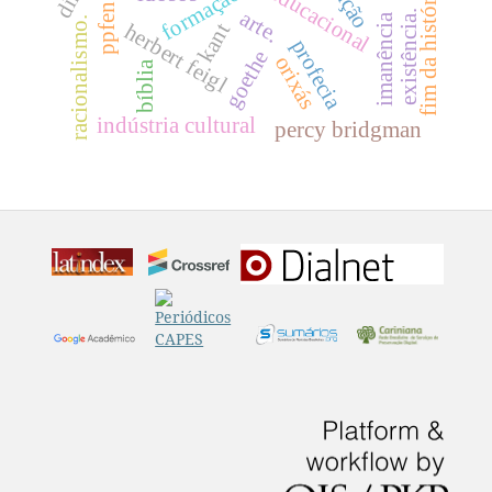
formação
fim da história
ppfen
arte.
existência.
imanência
racionalismo.
kant
herbert feigl
profecia
goethe
orixás
bíblia
indústria cultural
percy bridgman