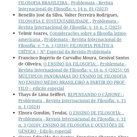
FILOSOFIA BRASILEIRA
,
Problemata - Revista
Internacional de Filosofia: v. 14 n. 01 (2023)
Beneilto José da Silva, Valter Ferreira Rodrigues,
FILOSOFIA E SUSTENTABILIDADE
,
Problemata -
Revista Internacional de Filosofia: v. 16 n. 2 (2025)
Telmir Soares,
Considerações sobre a filosofia latino-
americana
,
Problemata - Revista Internacional de
Filosofia: v. 7 n. 3 (2016): FILOSOFIA POLÍTICA
CRÍTICA | N° Especial da Revista Problemata
Francisco Rogério de Carvalho Moura, Genival Santos
de Oliveira,
O ENSINO DA FILOSOFIA:
,
Problemata -
Revista Internacional de Filosofia: v. 16 n. 1 (2025): OS
MÚLTIPLOS PANORAMAS DO ENSINO DE FILOSOFIA
NO ENSINO MÉDIO BRASILEIRO A PARTIR DO PROF-
FILO – edição especial
Thays de Lima Seiffert,
REPENSANDO O CÂNONE:
,
Problemata - Revista Internacional de Filosofia: v. 15
n. 1 (2024)
Elnora Gondim, Tendai,
O ENSINO DE FILOSOFIA:
,
Problemata - Revista Internacional de Filosofia: v. 11
n. 3 (2020): ENSINO DE FILOSOFIA E QUESTÕES DE
GÊNERO - Edição especial